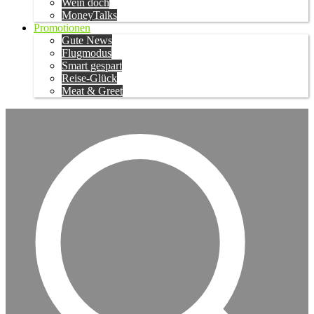
Wein doch
MoneyTalks
Promotionen
Gute News
Flugmodus
Smart gespart
Reise-Glück
Meat & Greet