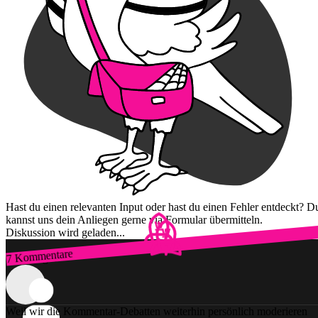
Hast du einen relevanten Input oder hast du einen Fehler entdeckt? D
kannst uns dein Anliegen gerne via Formular übermitteln.
Diskussion wird geladen...
7 Kommentare
Zum Login
Weil wir die Kommentar-Debatten weiterhin persönlich moderieren