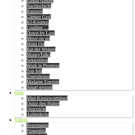
Emma Amour
Nachtschicht
Rauszeit
Gärtner Graf
KI-Kosmos
Loading …
Down by Law
Move on up
Watts On
Rat der Weisen
MoneyTalks
Sektenblog
Work in Progress
Top Job
Zugestiegen
Madame Energie
Smart gespart
Quiz
Mini-Kreuzworträtsel
Quizz den Huber
Quizzticle
Aufgedeckt
Videos
Reportagen
Fragenbot