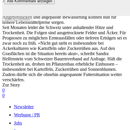
7
Alle Kommentare anzeigen
Wie Schweizer Bauern die Bewässerung an die Dürre anpassen
Monatelange Trockenheit sorgt vielerorts für schlechtere Ernten.
Angebotslücken und angepasste Bewässerung können nun für
Beitrag melden
höhere Lebensmittelpreise sorgen.
Seit Monaten leidet die Schweiz unter anhaltender Hitze und
Trockenheit. Die Folgen sind ausgetrocknete Felder und Äcker. Für
Prognosen zu möglichen Ernteausfällen oder tieferen Erträgen sei es
zwar noch zu früh. «Nicht gut sieht es insbesondere bei
Ackerkulturen wie Kartoffeln oder Zuckerrüben aus. Auf den
Grasflächen ist die Situation bereits akut», schreibt Sandra
Helfenstein vom Schweizer Bauernverband auf Anfrage. Hält die
Trockenheit an, drohen im Pflanzenbau erhebliche Einbussen –
insbesondere bei Kartoffeln, Zuckerrüben und Sonnenblumen.
Zudem dürfte sich die ohnehin angespannte Futtersituation weiter
verschärfen.
Zur Story
0
0
Newsletter
Werbung / PR
Jobs