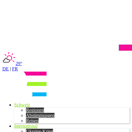
29°
DE
|
FR
Schweiz
Regionen
Abstimmungen
Reisen
International
Ukraine-Krieg