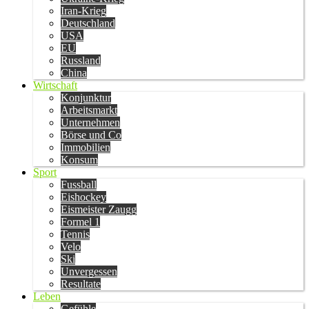
Iran-Krieg
Deutschland
USA
EU
Russland
China
Wirtschaft
Konjunktur
Arbeitsmarkt
Unternehmen
Börse und Co
Immobilien
Konsum
Sport
Fussball
Eishockey
Eismeister Zaugg
Formel 1
Tennis
Velo
Ski
Unvergessen
Resultate
Leben
Gefühle