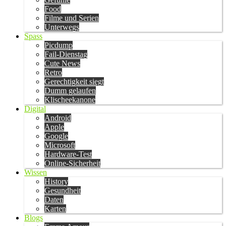
Food
Filme und Serien
Unterwegs
Spass
Picdump
Fail-Dienstag
Cute News
Retro
Gerechtigkeit siegt
Dumm gelaufen
Klischeekanone
Digital
Android
Apple
Google
Microsoft
Hardware-Test
Online-Sicherheit
Wissen
History
Gesundheit
Daten
Karten
Blogs