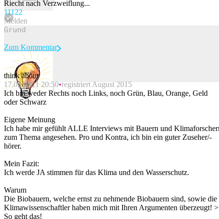
Riecht nach Verzweiflung...
111
22
Melden
Zum Kommentar
think about
17.05.2021 20:50
registriert August 2015
Beitrag melden
Ich bin weder Rechts noch Links, noch Grün, Blau, Orange, Geld
oder Schwarz
Eigene Meinung
Ich habe mir gefühlt ALLE Interviews mit Bauern und Klimaforscher
zum Thema angesehen. Pro und Kontra, ich bin ein guter Zuseher/-
hörer.
Mein Fazit:
Ich werde JA stimmen für das Klima und den Wasserschutz.
Warum
Die Biobauern, welche ernst zu nehmende Biobauern sind, sowie die
Klimawissenschaftler haben mich mit Ihren Argumenten überzeugt! >
So geht das!