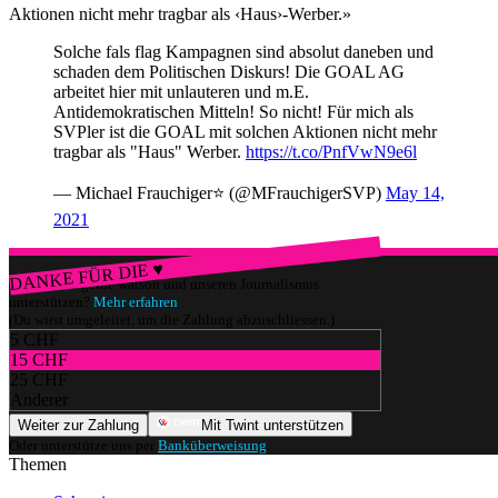
Aktionen nicht mehr tragbar als ‹Haus›-Werber.»
Solche fals flag Kampagnen sind absolut daneben und
schaden dem Politischen Diskurs! Die GOAL AG
arbeitet hier mit unlauteren und m.E.
Antidemokratischen Mitteln! So nicht! Für mich als
SVPler ist die GOAL mit solchen Aktionen nicht mehr
tragbar als "Haus" Werber.
https://t.co/PnfVwN9e6l
— Michael Frauchiger⭐ (@MFrauchigerSVP)
May 14,
2021
DANKE FÜR DIE ♥
Würdest du gerne watson und unseren Journalismus
unterstützen?
Mehr erfahren
(Du wirst umgeleitet, um die Zahlung abzuschliessen.)
5 CHF
15 CHF
25 CHF
Anderer
Weiter zur Zahlung
Mit Twint unterstützen
Oder unterstütze uns per
Banküberweisung
.
Themen