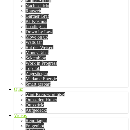
Emma Amour
Nachtschicht
Rauszeit
Gärtner Graf
KI-Kosmos
Loading …
Down by Law
Move on up
Watts On
Rat der Weisen
MoneyTalks
Sektenblog
Work in Progress
Top Job
Zugestiegen
Madame Energie
Smart gespart
Quiz
Mini-Kreuzworträtsel
Quizz den Huber
Quizzticle
Aufgedeckt
Videos
Reportagen
Fragenbot