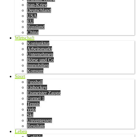
Iran-Krieg
Deutschland
USA
EU
Russland
China
Wirtschaft
Konjunktur
Arbeitsmarkt
Unternehmen
Börse und Co
Immobilien
Konsum
Sport
Fussball
Eishockey
Eismeister Zaugg
Formel 1
Tennis
Velo
Ski
Unvergessen
Resultate
Leben
Gefühle