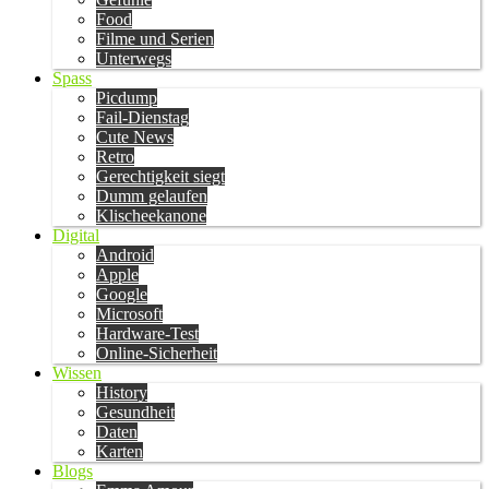
Food
Filme und Serien
Unterwegs
Spass
Picdump
Fail-Dienstag
Cute News
Retro
Gerechtigkeit siegt
Dumm gelaufen
Klischeekanone
Digital
Android
Apple
Google
Microsoft
Hardware-Test
Online-Sicherheit
Wissen
History
Gesundheit
Daten
Karten
Blogs