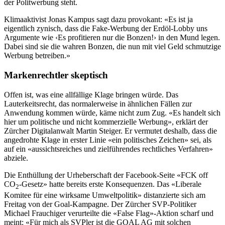
der Politwerbung steht.
Klimaaktivist Jonas Kampus sagt dazu provokant: «Es ist ja
eigentlich zynisch, dass die Fake-Werbung der Erdöl-Lobby uns
Argumente wie ‹Es profitieren nur die Bonzen!› in den Mund legen.
Dabei sind sie die wahren Bonzen, die nun mit viel Geld schmutzige
Werbung betreiben.»
Markenrechtler skeptisch
Offen ist, was eine allfällige Klage bringen würde. Das
Lauterkeitsrecht, das normalerweise in ähnlichen Fällen zur
Anwendung kommen würde, käme nicht zum Zug. «Es handelt sich
hier um politische und nicht kommerzielle Werbung», erklärt der
Zürcher Digitalanwalt Martin Steiger. Er vermutet deshalb, dass die
angedrohte Klage in erster Linie «ein politisches Zeichen» sei, als
auf ein «aussichtsreiches und zielführendes rechtliches Verfahren»
abziele.
Die Enthüllung der Urheberschaft der Facebook-Seite «FCK off
CO
-Gesetz» hatte bereits erste Konsequenzen. Das «Liberale
2
Komitee für eine wirksame Umweltpolitik» distanzierte sich am
Freitag von der Goal-Kampagne. Der Zürcher SVP-Politiker
Michael Frauchiger verurteilte die «False Flag»-Aktion scharf und
meint: «Für mich als SVPler ist die GOAL AG mit solchen