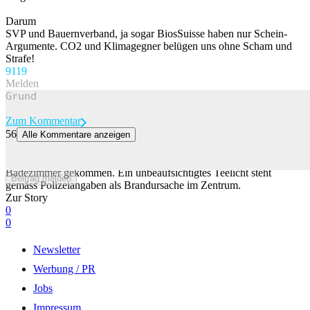
Darum
SVP und Bauernverband, ja sogar BiosSuisse haben nur Schein-
Argumente. CO2 und Klimagegner belügen uns ohne Scham und
Strafe!
91
19
Melden
Zum Kommentar
56
Alle Kommentare anzeigen
Badewanne fängt in Maienfeld GR Feuer
Am Mittwoch ist es in Maienfeld zu einem Brand in einem
Badezimmer gekommen. Ein unbeaufsichtigtes Teelicht steht
Beitrag melden
gemäss Polizeiangaben als Brandursache im Zentrum.
Zur Story
0
0
Newsletter
Werbung / PR
Jobs
Impressum