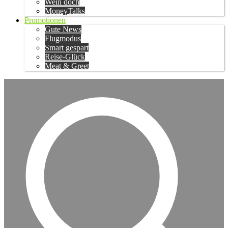
Wein doch
MoneyTalks
Promotionen
Gute News
Flugmodus
Smart gespart
Reise-Glück
Meat & Greet