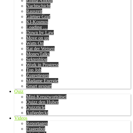
Emma Amour
Nachtschicht
Rauszeit
Gärtner Graf
KI-Kosmos
Loading …
Down by Law
Move on up
Watts On
Rat der Weisen
MoneyTalks
Sektenblog
Work in Progress
Top Job
Zugestiegen
Madame Energie
Smart gespart
Quiz
Mini-Kreuzworträtsel
Quizz den Huber
Quizzticle
Aufgedeckt
Videos
Reportagen
Fragenbot