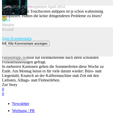
Darkside
15.06.2026 19:10
registriert April 2014
Beitrag melden
Einmal mehr den Touchscreen antippen ist ja schon wahnsinnig
kompliziert. Hätten die keine dringenderen Probleme zu lösen?
82
19
Melden
Zum Kommentar
64
Alle Kommentare anzeigen
watson passt Ferien-Rückkehrer an der Autobahnraststätte ab
Die Autobahnraststätte in Würenlos ist für viele der letzte
Ferienstopp. watson hat Heimkehrende nach ihren schönsten
Beitrag melden
Ferienerinnerungen gefragt.
In mehreren Kantonen gehen die Sommerferien diese Woche zu
Ende. Am Montag heisst es für viele darum wieder: Büro- statt
Liegestuhl, Knatsch an der Kaffeemaschine statt Zeit mit den
Liebsten, Alltags- statt Flohnerleben.
Zur Story
0
0
Newsletter
Werbung / PR