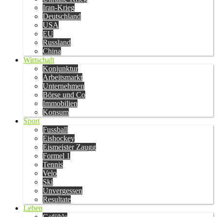
Iran-Krieg
Deutschland
USA
EU
Russland
China
Wirtschaft
Konjunktur
Arbeitsmarkt
Unternehmen
Börse und Co
Immobilien
Konsum
Sport
Fussball
Eishockey
Eismeister Zaugg
Formel 1
Tennis
Velo
Ski
Unvergessen
Resultate
Leben
Gefühle