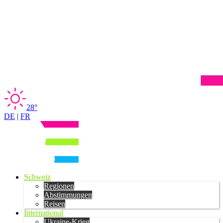
28°
DE
|
FR
Schweiz
Regionen
Abstimmungen
Reisen
International
Ukraine-Krieg