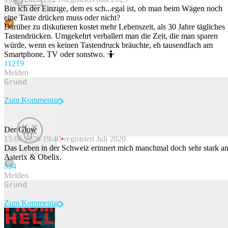
Bin ich der Einzige, dem es sch...egal ist, ob man beim Wägen noch
eine Taste drücken muss oder nicht?
Darüber zu diskutieren kostet mehr Lebenszeit, als 30 Jahre tägliches
Tastendrücken. Umgekehrt verballert man die Zeit, die man sparen
würde, wenn es keinen Tastendruck bräuchte, eh tausendfach am
Smartphone, TV oder sonstwo. 🤷
112
19
Melden
Zum Kommentar
Der Glow
15.06.2026 19:40
registriert Juli 2020
Beitrag melden
Das Leben in der Schweiz erinnert mich manchmal doch sehr stark a
Asterix & Obelix.
83
4
Melden
Zum Kommentar