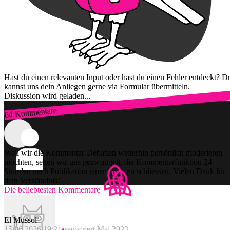
Hast du einen relevanten Input oder hast du einen Fehler entdeckt? D
kannst uns dein Anliegen gerne via Formular übermitteln.
Diskussion wird geladen...
64 Kommentare
Zum Login
Weil wir die Kommentar-Debatten weiterhin persönlich moderieren
möchten, sehen wir uns gezwungen, die Kommentarfunktion 24
Stunden nach Publikation einer Story zu schliessen. Vielen Dank für
dein Verständnis!
Die beliebtesten Kommentare
El Mussol
15.06.2026 19:21
registriert Mai 2023