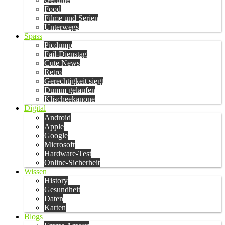
Food
Filme und Serien
Unterwegs
Spass
Picdump
Fail-Dienstag
Cute News
Retro
Gerechtigkeit siegt
Dumm gelaufen
Klischeekanone
Digital
Android
Apple
Google
Microsoft
Hardware-Test
Online-Sicherheit
Wissen
History
Gesundheit
Daten
Karten
Blogs