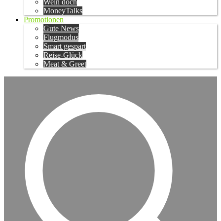
Wein doch
MoneyTalks
Promotionen
Gute News
Flugmodus
Smart gespart
Reise-Glück
Meat & Greet