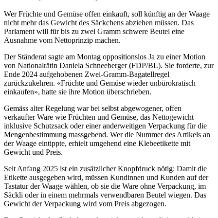
Wer Früchte und Gemüse offen einkauft, soll künftig an der Waage
nicht mehr das Gewicht des Säckchens abziehen müssen. Das
Parlament will für bis zu zwei Gramm schwere Beutel eine
Ausnahme vom Nettoprinzip machen.
Der Ständerat sagte am Montag oppositionslos Ja zu einer Motion
von Nationalrätin Daniela Schneeberger (FDP/BL). Sie forderte, zur
Ende 2024 aufgehobenen Zwei-Gramm-Bagatellregel
zurückzukehren. «Früchte und Gemüse wieder unbürokratisch
einkaufen», hatte sie ihre Motion überschrieben.
Gemäss alter Regelung war bei selbst abgewogener, offen
verkaufter Ware wie Früchten und Gemüse, das Nettogewicht
inklusive Schutzsack oder einer anderweitigen Verpackung für die
Mengenbestimmung massgebend. Wer die Nummer des Artikels an
der Waage eintippte, erhielt umgehend eine Klebeetikette mit
Gewicht und Preis.
Seit Anfang 2025 ist ein zusätzlicher Knopfdruck nötig: Damit die
Etikette ausgegeben wird, müssen Kundinnen und Kunden auf der
Tastatur der Waage wählen, ob sie die Ware ohne Verpackung, im
Säckli oder in einem mehrmals verwendbaren Beutel wiegen. Das
Gewicht der Verpackung wird vom Preis abgezogen.