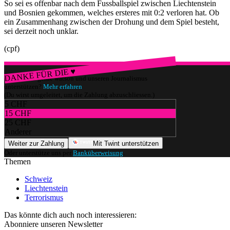
So sei es offenbar nach dem Fussballspiel zwischen Liechtenstein
und Bosnien gekommen, welches ersteres mit 0:2 verloren hat. Ob
ein Zusammenhang zwischen der Drohung und dem Spiel besteht,
sei derzeit noch unklar.
(cpf)
DANKE FÜR DIE ♥
Würdest du gerne watson und unseren Journalismus
unterstützen?
Mehr erfahren
(Du wirst umgeleitet, um die Zahlung abzuschliessen.)
5 CHF
15 CHF
25 CHF
Anderer
Weiter zur Zahlung
Mit Twint unterstützen
Oder unterstütze uns per
Banküberweisung
.
Themen
Schweiz
Liechtenstein
Terrorismus
Das könnte dich auch noch interessieren:
Abonniere unseren Newsletter