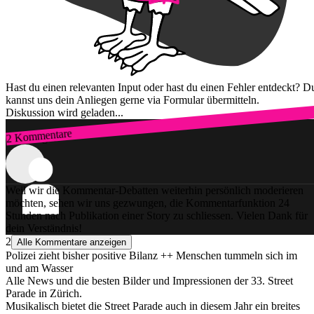
Hast du einen relevanten Input oder hast du einen Fehler entdeckt? D
kannst uns dein Anliegen gerne via Formular übermitteln.
Diskussion wird geladen...
2 Kommentare
Zum Login
Weil wir die Kommentar-Debatten weiterhin persönlich moderieren
möchten, sehen wir uns gezwungen, die Kommentarfunktion 24
Stunden nach Publikation einer Story zu schliessen. Vielen Dank für
dein Verständnis!
2
Alle Kommentare anzeigen
Polizei zieht bisher positive Bilanz ++ Menschen tummeln sich im
und am Wasser
Alle News und die besten Bilder und Impressionen der 33. Street
Parade in Zürich.
Musikalisch bietet die Street Parade auch in diesem Jahr ein breites