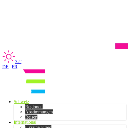
32°
DE
|
FR
Schweiz
Regionen
Abstimmungen
Reisen
International
Ukraine-Krieg