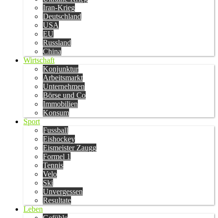
Iran-Krieg
Deutschland
USA
EU
Russland
China
Wirtschaft
Konjunktur
Arbeitsmarkt
Unternehmen
Börse und Co
Immobilien
Konsum
Sport
Fussball
Eishockey
Eismeister Zaugg
Formel 1
Tennis
Velo
Ski
Unvergessen
Resultate
Leben
Gefühle