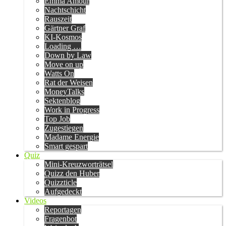
Emma Amour
Nachtschicht
Rauszeit
Gärtner Graf
KI-Kosmos
Loading …
Down by Law
Move on up
Watts On
Rat der Weisen
MoneyTalks
Sektenblog
Work in Progress
Top Job
Zugestiegen
Madame Energie
Smart gespart
Quiz
Mini-Kreuzworträtsel
Quizz den Huber
Quizzticle
Aufgedeckt
Videos
Reportagen
Fragenbot