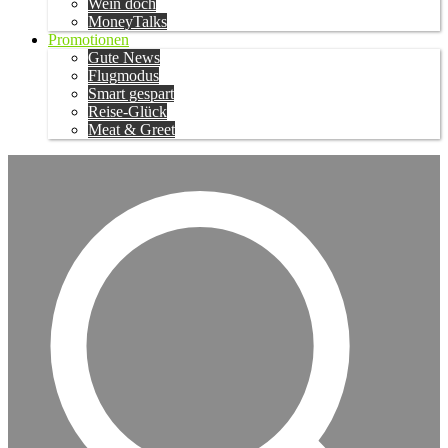
Wein doch
MoneyTalks
Promotionen
Gute News
Flugmodus
Smart gespart
Reise-Glück
Meat & Greet