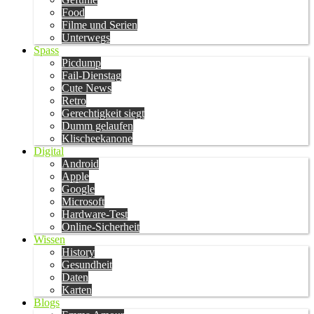
Food
Filme und Serien
Unterwegs
Spass
Picdump
Fail-Dienstag
Cute News
Retro
Gerechtigkeit siegt
Dumm gelaufen
Klischeekanone
Digital
Android
Apple
Google
Microsoft
Hardware-Test
Online-Sicherheit
Wissen
History
Gesundheit
Daten
Karten
Blogs