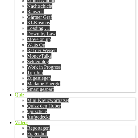
Emma Amour
Nachtschicht
Rauszeit
Gärtner Graf
KI-Kosmos
Loading …
Down by Law
Move on up
Watts On
Rat der Weisen
MoneyTalks
Sektenblog
Work in Progress
Top Job
Zugestiegen
Madame Energie
Smart gespart
Quiz
Mini-Kreuzworträtsel
Quizz den Huber
Quizzticle
Aufgedeckt
Videos
Reportagen
Fragenbot