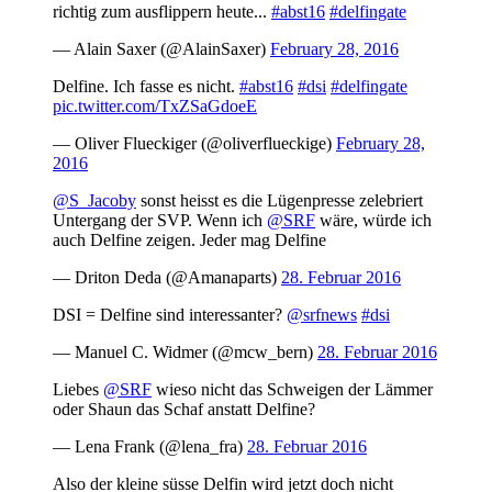
richtig zum ausflippern heute...
#abst16
#delfingate
— Alain Saxer (@AlainSaxer)
February 28, 2016
Delfine. Ich fasse es nicht.
#abst16
#dsi
#delfingate
pic.twitter.com/TxZSaGdoeE
— Oliver Flueckiger (@oliverflueckige)
February 28,
2016
@S_Jacoby
sonst heisst es die Lügenpresse zelebriert
Untergang der SVP. Wenn ich
@SRF
wäre, würde ich
auch Delfine zeigen. Jeder mag Delfine
— Driton Deda (@Amanaparts)
28. Februar 2016
DSI = Delfine sind interessanter?
@srfnews
#dsi
— Manuel C. Widmer (@mcw_bern)
28. Februar 2016
Liebes
@SRF
wieso nicht das Schweigen der Lämmer
oder Shaun das Schaf anstatt Delfine?
— Lena Frank (@lena_fra)
28. Februar 2016
Also der kleine süsse Delfin wird jetzt doch nicht