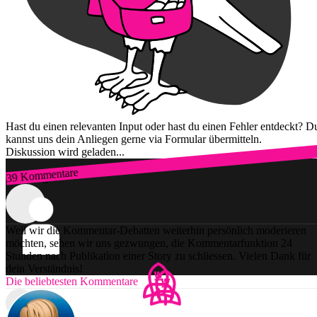
Hast du einen relevanten Input oder hast du einen Fehler entdeckt? D
kannst uns dein Anliegen gerne via Formular übermitteln.
Diskussion wird geladen...
39 Kommentare
Zum Login
Weil wir die Kommentar-Debatten weiterhin persönlich moderieren
möchten, sehen wir uns gezwungen, die Kommentarfunktion 24
Stunden nach Publikation einer Story zu schliessen. Vielen Dank für
dein Verständnis!
Die beliebtesten Kommentare