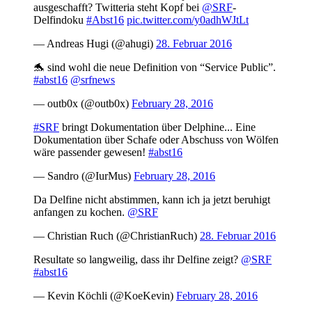
ausgeschafft? Twitteria steht Kopf bei
@SRF
-
Delfindoku
#Abst16
pic.twitter.com/y0adhWJtLt
— Andreas Hugi (@ahugi)
28. Februar 2016
🐬 sind wohl die neue Definition von “Service Public”.
#abst16
@srfnews
— outb0x (@outb0x)
February 28, 2016
#SRF
bringt Dokumentation über Delphine... Eine
Dokumentation über Schafe oder Abschuss von Wölfen
wäre passender gewesen!
#abst16
— Sandro (@IurMus)
February 28, 2016
Da Delfine nicht abstimmen, kann ich ja jetzt beruhigt
anfangen zu kochen.
@SRF
— Christian Ruch (@ChristianRuch)
28. Februar 2016
Resultate so langweilig, dass ihr Delfine zeigt?
@SRF
#abst16
— Kevin Köchli (@KoeKevin)
February 28, 2016