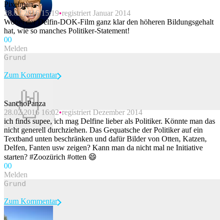
Pixelman
28.02.2016 15:19
registriert Januar 2014
Wobei der Delfin-DOK-Film ganz klar den höheren Bildungsgehalt
hat, wie so manches Politiker-Statement!
0
0
Melden
Zum Kommentar
SanchoPanza
28.02.2016 16:02
registriert Dezember 2014
Beitrag melden
ich finds supee, ich mag Delfine lieber als Politiker. Könnte man das
nicht generell durchziehen. Das Gequatsche der Politiker auf ein
Textband unten beschränken und dafür Bilder von Otten, Katzen,
Delfen, Fanten usw zeigen? Kann man da nicht mal ne Initiative
starten? #Zoozürich #otten 😄
0
0
Melden
Zum Kommentar