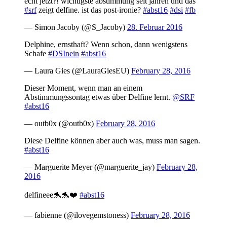
echt jetzt?! wichtigste abstimmung seit jahren und das
#srf
zeigt delfine. ist das post-ironie?
#abst16
#dsi
#fb
— Simon Jacoby (@S_Jacoby)
28. Februar 2016
Delphine, ernsthaft? Wenn schon, dann wenigstens
Schafe
#DSInein
#abst16
— Laura Gies (@LauraGiesEU)
February 28, 2016
Dieser Moment, wenn man an einem
Abstimmungssontag etwas über Delfine lernt.
@SRF
#abst16
— outb0x (@outb0x)
February 28, 2016
Diese Delfine können aber auch was, muss man sagen.
#abst16
— Marguerite Meyer (@marguerite_jay)
February 28,
2016
delfineee🐬🐬❤️
#abst16
— fabienne (@ilovegemstoness)
February 28, 2016