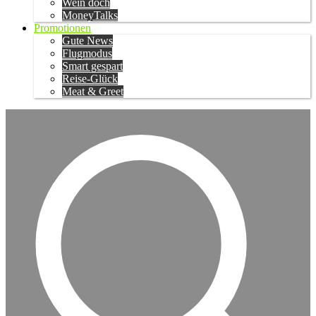
Wein doch
MoneyTalks
Promotionen
Gute News
Flugmodus
Smart gespart
Reise-Glück
Meat & Greet