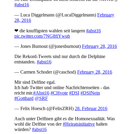
#abst16
— Luca Diggelmann (@LucaDiggelmann)
February
28, 2016
❤ die knuffigsten wahlen seit langem
#abst16
pic.twitter.com/7NG8fiYwub
— Jones Burnout (@jonesburnout)
February 28, 2016
Die Rekord-Tweets sind nur durch die Delphine
entstanden.
#abst16
— Carmen Schoder (@caschod)
February 28, 2016
Mir sind Delfine egal.
Ich hab Twitter und online Nachrichtenseiten - das
reicht mir.
#Abst16
#CHvote
#DSI
#DSINein
#Gotthard
@SRF
— Felix Hoesch (@FelixZRH)
28. Februar 2016
Auch unter Delfinen gibt es die Homosexualität. Was
wohl die Delfine von der
#Heiratsinitiative
halten
würden?
#abst16