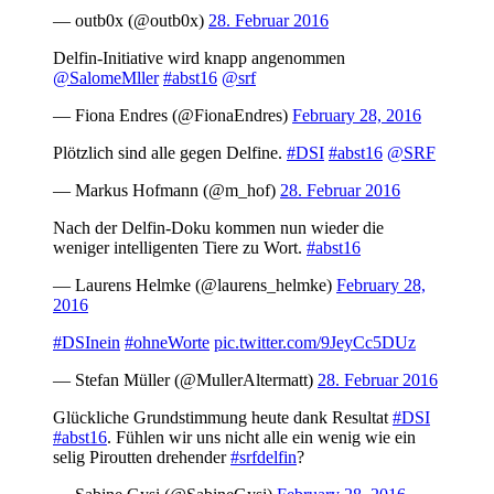
— outb0x (@outb0x)
28. Februar 2016
Delfin-Initiative wird knapp angenommen
@SalomeMller
#abst16
@srf
— Fiona Endres (@FionaEndres)
February 28, 2016
Plötzlich sind alle gegen Delfine.
#DSI
#abst16
@SRF
— Markus Hofmann (@m_hof)
28. Februar 2016
Nach der Delfin-Doku kommen nun wieder die
weniger intelligenten Tiere zu Wort.
#abst16
— Laurens Helmke (@laurens_helmke)
February 28,
2016
#DSInein
#ohneWorte
pic.twitter.com/9JeyCc5DUz
— Stefan Müller (@MullerAltermatt)
28. Februar 2016
Glückliche Grundstimmung heute dank Resultat
#DSI
#abst16
. Fühlen wir uns nicht alle ein wenig wie ein
selig Piroutten drehender
#srfdelfin
?