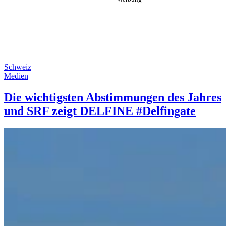
Schweiz
Medien
Die wichtigsten Abstimmungen des Jahres
und SRF zeigt DELFINE #Delfingate