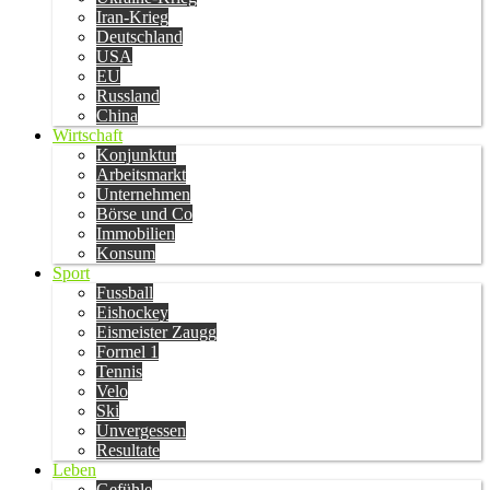
Iran-Krieg
Deutschland
USA
EU
Russland
China
Wirtschaft
Konjunktur
Arbeitsmarkt
Unternehmen
Börse und Co
Immobilien
Konsum
Sport
Fussball
Eishockey
Eismeister Zaugg
Formel 1
Tennis
Velo
Ski
Unvergessen
Resultate
Leben
Gefühle