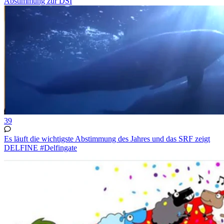
Abstimmung zur DSI
39
Es läuft die wichtigste Abstimmung des Jahres und das SRF zeigt
DELFINE #Delfingate