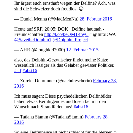
Ihr ärgert euch ernsthaft wegen der Delfine? Ach, was
sind die Schweizer doch freudlos. 😉
— Daniel Menna (@MadMenNa)
28. Februar 2016
Heute auf SRF, 20:05: DOK "Delfine hautnah -
Freundschaften
http://t.co/beOMT4nyCj
" @InfoDWA
@SavetheDolphin1
@Dolphin_Project
— AHR (@toughkid2000)
12. Februar 2015
also, das Delphin-Gezwitscher findet meine Katze
wesentlich lässiger als das Gelaber gewisser Politiker.
#srf
#abst16
— Zorelei Debrunner (@naehdrescherin)
February 28,
2016
Ich muss sagen: Diese psychedelischen Delfinbilder
haben etwas Beruhigendes und lösen bei mir den
Wunsch nach Strandferien aus!
#abst16
— Tatjana Stamm (@TatjanaStamm)
February 28,
2016
So eine Delfinpause ist nicht schlecht für die Nerven ;)