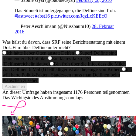
— Sabine Gysi (@SabineGysi)
February 28, 2016
Das Sünneli ist untergegangen, die Delfine sind froh.
#lasttweet
#abst16
pic.twitter.com/JqzLcKEEcO
— Peter Aeschlimann (@Nussbaum10)
28. Februar
2016
Was hälst du davon, dass SRF seine Berichterstattung mit einem
Dok-Film über Delfine unterbricht?
Ich hätte lieber Otten anstatt Delfen!
Super! Delfine sind
spannender als Politiker
Ein klares Ja zu DSI
(Delfinstreichelinitiative)
Bin froh über die Info, dass die Milch
von Delfinen 6 Mal (!) fetthaltiger ist als diejenige von Kühen
Ich
will harte Politik-Fakten. Statdessen muss man Delfinen beim
Planschen zusehen
Abstimmen
An dieser Umfrage haben insgesamt
1176 Personen
teilgenommen
Das Wichtigste des Abstimmungssonntags