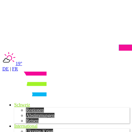
19°
DE
|
FR
Schweiz
Regionen
Abstimmungen
Reisen
International
Ukraine-Krieg