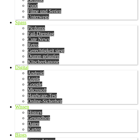
Food
Filme und Serien
Unterwegs
Spass
Picdump
Fail-Dienstag
Cute News
Retro
Gerechtigkeit siegt
Dumm gelaufen
Klischeekanone
Digital
Android
Apple
Google
Microsoft
Hardware-Test
Online-Sicherheit
Wissen
History
Gesundheit
Daten
Karten
Blogs