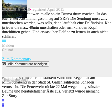
Gigle
28.02.2016 15:18
registriert April 2015
Beitrag melden
Ich weiss gar nicht warum alle so ein Drama drum machen. Ist das
euer erster Abstimmungssonntag auf SRF? Die Sendung muss z.T.
unterbrochen werden, was solls, dann läuft halt eine Delfindoku. Kan
ja jeder die max. 40min umschalten oder mal kurz den Kopf
durchlüften gehen. Und etwas über Delfine zu lernen ist auch nicht
schlimm.
0
0
Melden
Zum Kommentar
39
Alle Kommentare anzeigen
Heftiges Unwetter richtet in St.Gallen in der Nacht auf Donnerstag
massive Schäden an
Ein heftiges Unwetter mit starkem Wind und Regen hat am
Beitrag melden
Mittwochabend in der Stadt St. Gallen zahlreiche Schäden
verursacht. Die Feuerwehr rückte 22 Mal wegen umgestürzter
Bäume und herabgefallener Äste aus. Verletzt wurde niemand.
Zur Story
0
0