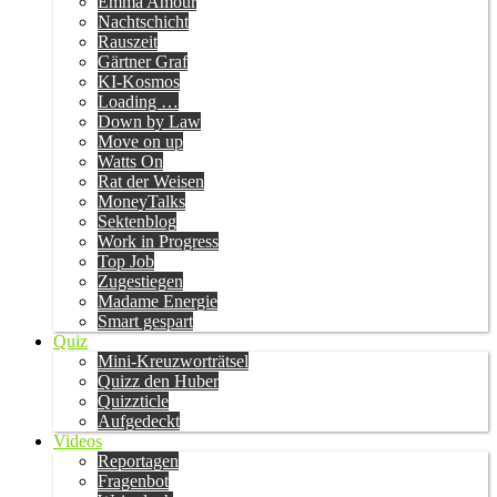
Emma Amour
Nachtschicht
Rauszeit
Gärtner Graf
KI-Kosmos
Loading …
Down by Law
Move on up
Watts On
Rat der Weisen
MoneyTalks
Sektenblog
Work in Progress
Top Job
Zugestiegen
Madame Energie
Smart gespart
Quiz
Mini-Kreuzworträtsel
Quizz den Huber
Quizzticle
Aufgedeckt
Videos
Reportagen
Fragenbot