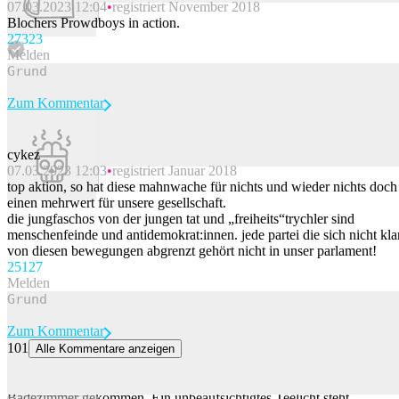
07.03.2023 12:04
registriert November 2018
Beitrag melden
Blochers Prowdboys in action.
273
23
Melden
Zum Kommentar
cykez
07.03.2023 12:03
registriert Januar 2018
Beitrag melden
top aktion, so hat diese mahnwache für nichts und wieder nichts doch
einen mehrwert für unsere gesellschaft.
die jungfaschos von der jungen tat und „freiheits“trychler sind
menschenfeinde und antidemokrat:innen. jede partei die sich nicht kla
von diesen bewegungen abgrenzt gehört nicht in unser parlament!
251
27
Melden
Zum Kommentar
101
Alle Kommentare anzeigen
Badewanne fängt in Maienfeld GR Feuer
Am Mittwoch ist es in Maienfeld zu einem Brand in einem
Badezimmer gekommen. Ein unbeaufsichtigtes Teelicht steht