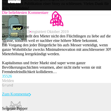
Stunden nach Publikation einer Story zu schliessen. Vielen Dank für
dein Verständnis!
Die beliebtesten Kommentare
insert_brain_here
07.03.2023 12:13
registriert Oktober 2019
Der Vermieter stellt den Mieter nicht den Flüchtlingen zu liebe auf die
Strasse, sondern weil er nachher eine höhere Miete bekommt.
Ein Vorgang den jeder Bürgerliche bis aufs Messer verteidigt, wenn
ganze Wohnblöcke zwecks Minimalrenovation mit anschliessener 3
Mieterhöhung leergekündigt werden.
Kapitalismus und freier Markt sind super wenn ganze
Bevölkerungsschichten verarmen, aber nicht mehr wenn sie mit
Fremdenfeindlichkeit kollidieren…
355
26
Melden
Zum Kommentar
Sergeant Pepper