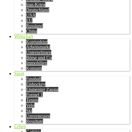
Iran-Krieg
Deutschland
USA
EU
Russland
China
Wirtschaft
Konjunktur
Arbeitsmarkt
Unternehmen
Börse und Co
Immobilien
Konsum
Sport
Fussball
Eishockey
Eismeister Zaugg
Formel 1
Tennis
Velo
Ski
Unvergessen
Resultate
Leben
Gefühle