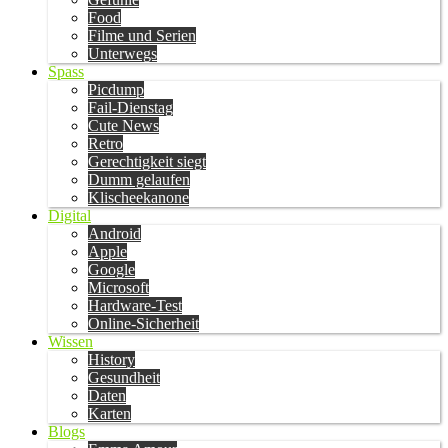
Food
Filme und Serien
Unterwegs
Spass
Picdump
Fail-Dienstag
Cute News
Retro
Gerechtigkeit siegt
Dumm gelaufen
Klischeekanone
Digital
Android
Apple
Google
Microsoft
Hardware-Test
Online-Sicherheit
Wissen
History
Gesundheit
Daten
Karten
Blogs