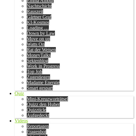
Emma Amour
Nachtschicht
Rauszeit
Gärtner Graf
KI-Kosmos
Loading …
Down by Law
Move on up
Watts On
Rat der Weisen
MoneyTalks
Sektenblog
Work in Progress
Top Job
Zugestiegen
Madame Energie
Smart gespart
Quiz
Mini-Kreuzworträtsel
Quizz den Huber
Quizzticle
Aufgedeckt
Videos
Reportagen
Fragenbot