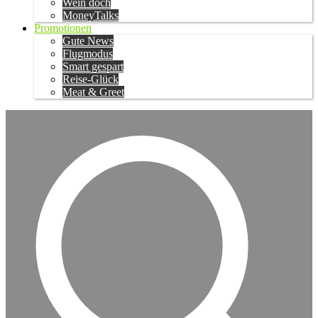
Wein doch
MoneyTalks
Promotionen
Gute News
Flugmodus
Smart gespart
Reise-Glück
Meat & Greet