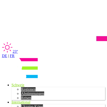
23°
DE
|
FR
Schweiz
Regionen
Abstimmungen
Reisen
International
Ukraine-Krieg