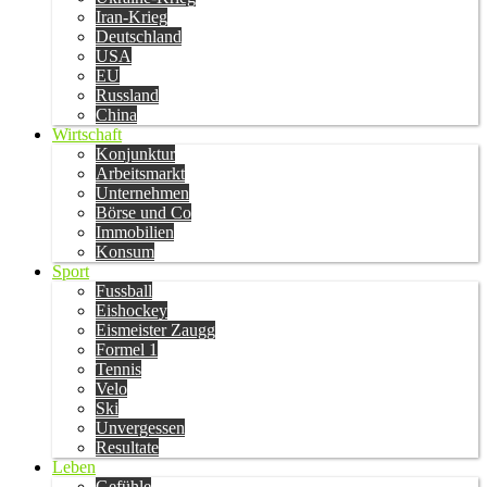
Iran-Krieg
Deutschland
USA
EU
Russland
China
Wirtschaft
Konjunktur
Arbeitsmarkt
Unternehmen
Börse und Co
Immobilien
Konsum
Sport
Fussball
Eishockey
Eismeister Zaugg
Formel 1
Tennis
Velo
Ski
Unvergessen
Resultate
Leben
Gefühle