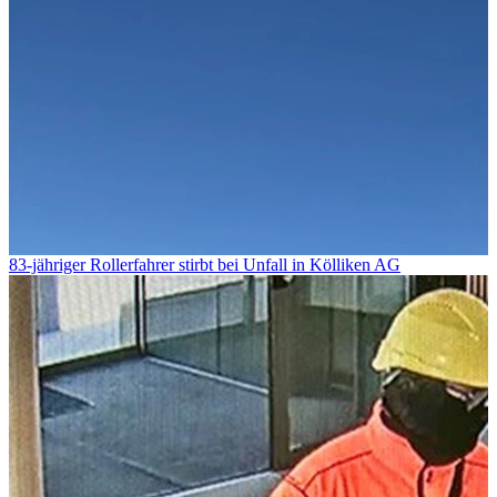
83-jähriger Rollerfahrer stirbt bei Unfall in Kölliken AG