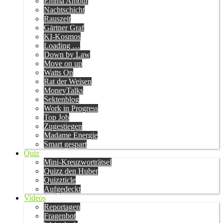
Emma Amour
Nachtschicht
Rauszeit
Gärtner Graf
KI-Kosmos
Loading …
Down by Law
Move on up
Watts On
Rat der Weisen
MoneyTalks
Sektenblog
Work in Progress
Top Job
Zugestiegen
Madame Energie
Smart gespart
Quiz
Mini-Kreuzworträtsel
Quizz den Huber
Quizzticle
Aufgedeckt
Videos
Reportagen
Fragenbot