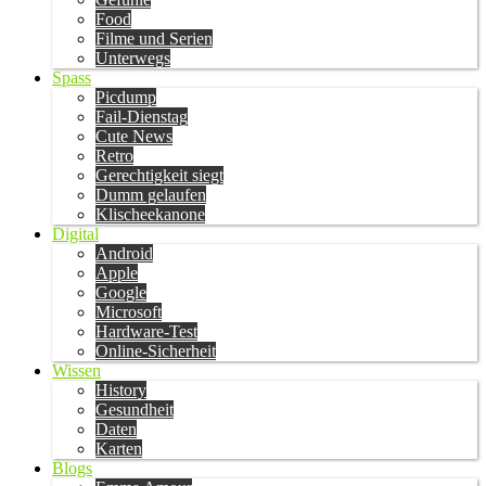
Food
Filme und Serien
Unterwegs
Spass
Picdump
Fail-Dienstag
Cute News
Retro
Gerechtigkeit siegt
Dumm gelaufen
Klischeekanone
Digital
Android
Apple
Google
Microsoft
Hardware-Test
Online-Sicherheit
Wissen
History
Gesundheit
Daten
Karten
Blogs