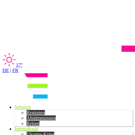
17°
DE
|
FR
Schweiz
Regionen
Abstimmungen
Reisen
International
Ukraine-Krieg