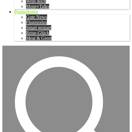
Wein doch
MoneyTalks
Promotionen
Gute News
Flugmodus
Smart gespart
Reise-Glück
Meat & Greet