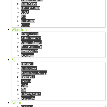
Iran-Krieg
Deutschland
USA
EU
Russland
China
Wirtschaft
Konjunktur
Arbeitsmarkt
Unternehmen
Börse und Co
Immobilien
Konsum
Sport
Fussball
Eishockey
Eismeister Zaugg
Formel 1
Tennis
Velo
Ski
Unvergessen
Resultate
Leben
Gefühle