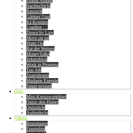
Emma Amour
Nachtschicht
Rauszeit
Gärtner Graf
KI-Kosmos
Loading …
Down by Law
Move on up
Watts On
Rat der Weisen
MoneyTalks
Sektenblog
Work in Progress
Top Job
Zugestiegen
Madame Energie
Smart gespart
Quiz
Mini-Kreuzworträtsel
Quizz den Huber
Quizzticle
Aufgedeckt
Videos
Reportagen
Fragenbot