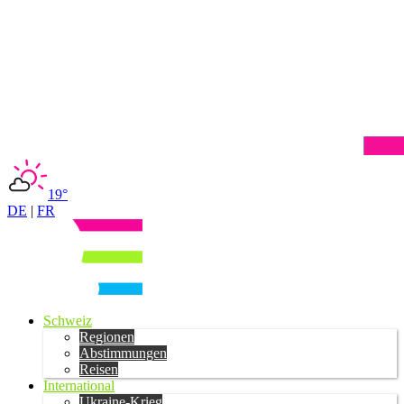
19°
DE
|
FR
Schweiz
Regionen
Abstimmungen
Reisen
International
Ukraine-Krieg