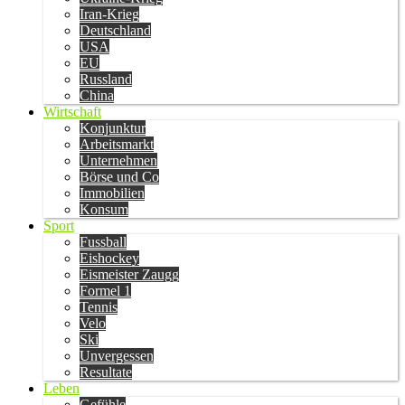
Iran-Krieg
Deutschland
USA
EU
Russland
China
Wirtschaft
Konjunktur
Arbeitsmarkt
Unternehmen
Börse und Co
Immobilien
Konsum
Sport
Fussball
Eishockey
Eismeister Zaugg
Formel 1
Tennis
Velo
Ski
Unvergessen
Resultate
Leben
Gefühle