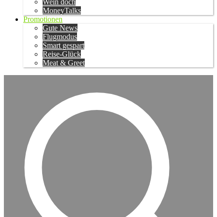
Wein doch
MoneyTalks
Promotionen
Gute News
Flugmodus
Smart gespart
Reise-Glück
Meat & Greet