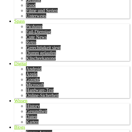
Food
Filme und Serien
Unterwegs
Spass
Picdump
Fail-Dienstag
Cute News
Retro
Gerechtigkeit siegt
Dumm gelaufen
Klischeekanone
Digital
Android
Apple
Google
Microsoft
Hardware-Test
Online-Sicherheit
Wissen
History
Gesundheit
Daten
Karten
Blogs