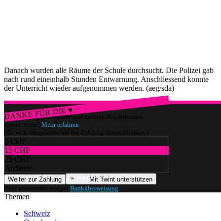
Danach wurden alle Räume der Schule durchsucht. Die Polizei gab
nach rund eineinhalb Stunden Entwarnung. Anschliessend konnte
der Unterricht wieder aufgenommen werden. (aeg/sda)
DANKE FÜR DIE ♥
Würdest du gerne watson und unseren Journalismus
unterstützen?
Mehr erfahren
(Du wirst umgeleitet, um die Zahlung abzuschliessen.)
5 CHF
15 CHF
25 CHF
Anderer
Weiter zur Zahlung
Mit Twint unterstützen
Oder unterstütze uns per
Banküberweisung
.
Themen
Schweiz