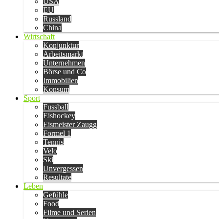
USA
EU
Russland
China
Wirtschaft
Konjunktur
Arbeitsmarkt
Unternehmen
Börse und Co
Immobilien
Konsum
Sport
Fussball
Eishockey
Eismeister Zaugg
Formel 1
Tennis
Velo
Ski
Unvergessen
Resultate
Leben
Gefühle
Food
Filme und Serien