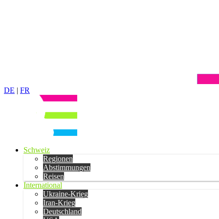
DE
|
FR
Schweiz
Regionen
Abstimmungen
Reisen
International
Ukraine-Krieg
Iran-Krieg
Deutschland