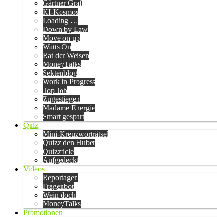
Gärtner Graf
KI-Kosmos
Loading …
Down by Law
Move on up
Watts On
Rat der Weisen
MoneyTalks
Sektenblog
Work in Progress
Top Job
Zugestiegen
Madame Energie
Smart gespart
Quiz
Mini-Kreuzworträtsel
Quizz den Huber
Quizzticle
Aufgedeckt
Videos
Reportagen
Fragenbot
Wein doch
MoneyTalks
Promotionen