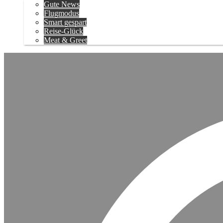
Gute News
Flugmodus
Smart gespart
Reise-Glück
Meat & Greet