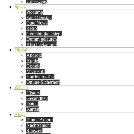
Unterwegs
Spass
Picdump
Fail-Dienstag
Cute News
Retro
Gerechtigkeit siegt
Dumm gelaufen
Klischeekanone
Digital
Android
Apple
Google
Microsoft
Hardware-Test
Online-Sicherheit
Wissen
History
Gesundheit
Daten
Karten
Blogs
Emma Amour
Nachtschicht
Rauszeit