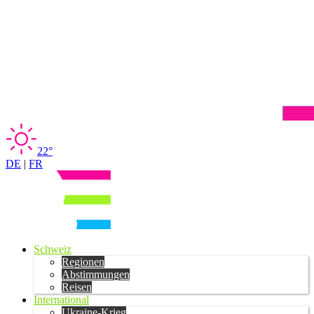
22°
DE
|
FR
Schweiz
Regionen
Abstimmungen
Reisen
International
Ukraine-Krieg