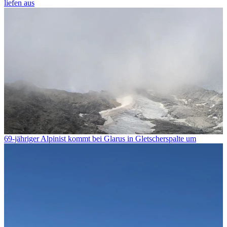
liefen aus
69-jähriger Alpinist kommt bei Glarus in Gletscherspalte um