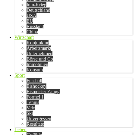
Iran-Krieg
Deutschland
USA
EU
Russland
China
Wirtschaft
Konjunktur
Arbeitsmarkt
Unternehmen
Börse und Co
Immobilien
Konsum
Sport
Fussball
Eishockey
Eismeister Zaugg
Formel 1
Tennis
Velo
Ski
Unvergessen
Resultate
Leben
Gefühle