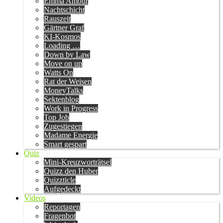
Emma Amour
Nachtschicht
Rauszeit
Gärtner Graf
KI-Kosmos
Loading …
Down by Law
Move on up
Watts On
Rat der Weisen
MoneyTalks
Sektenblog
Work in Progress
Top Job
Zugestiegen
Madame Energie
Smart gespart
Quiz
Mini-Kreuzworträtsel
Quizz den Huber
Quizzticle
Aufgedeckt
Videos
Reportagen
Fragenbot