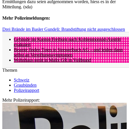
Ermittlungen dazu seien aufgenommen worden, hiess es in der
Mitteilung. (sda)
Mehr Polizeimeldungen:
Drei Brände im Basler Gundeli: Brandstiftung nicht ausgeschlossen
Gebäude im Kanton Freiburg nach Kohlenmonxid-Austritt
evakuiert
Beamte finden Toten in Strengelbach AG – und leiden dann
selbst an Vergiftungssymptomen
Wohnhaus gerät in Malix GR in Vollbrand
Themen
Schweiz
Graubünden
Polizeirapport
Mehr Polizeirapport: