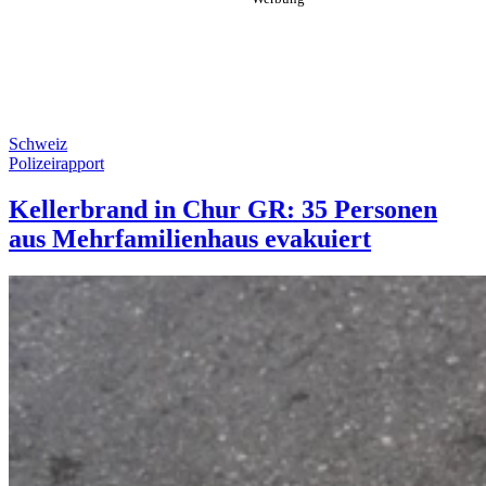
Schweiz
Polizeirapport
Kellerbrand in Chur GR: 35 Personen
aus Mehrfamilienhaus evakuiert