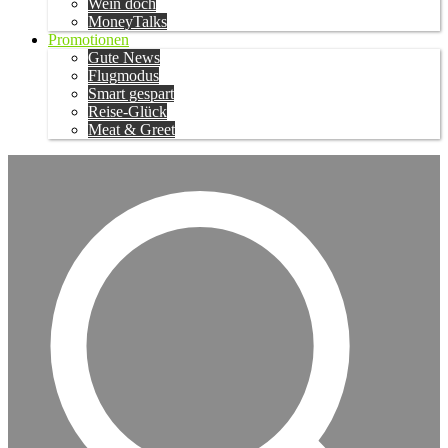
Wein doch
MoneyTalks
Promotionen
Gute News
Flugmodus
Smart gespart
Reise-Glück
Meat & Greet