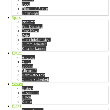
Food
Filme und Serien
Unterwegs
Spass
Picdump
Fail-Dienstag
Cute News
Retro
Gerechtigkeit siegt
Dumm gelaufen
Klischeekanone
Digital
Android
Apple
Google
Microsoft
Hardware-Test
Online-Sicherheit
Wissen
History
Gesundheit
Daten
Karten
Blogs