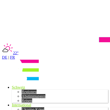
22°
DE
|
FR
Schweiz
Regionen
Abstimmungen
Reisen
International
Ukraine-Krieg