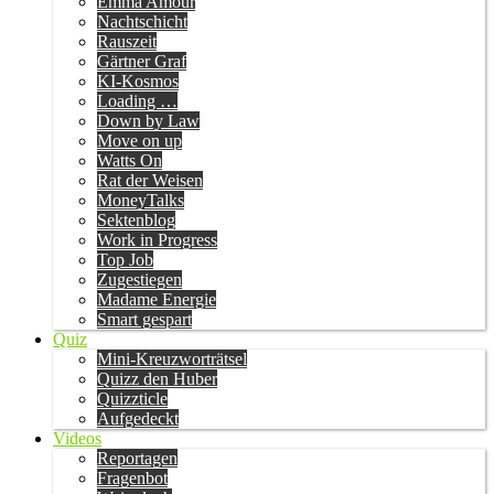
Emma Amour
Nachtschicht
Rauszeit
Gärtner Graf
KI-Kosmos
Loading …
Down by Law
Move on up
Watts On
Rat der Weisen
MoneyTalks
Sektenblog
Work in Progress
Top Job
Zugestiegen
Madame Energie
Smart gespart
Quiz
Mini-Kreuzworträtsel
Quizz den Huber
Quizzticle
Aufgedeckt
Videos
Reportagen
Fragenbot