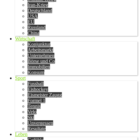
Iran-Krieg
Deutschland
USA
EU
Russland
China
Wirtschaft
Konjunktur
Arbeitsmarkt
Unternehmen
Börse und Co
Immobilien
Konsum
Sport
Fussball
Eishockey
Eismeister Zaugg
Formel 1
Tennis
Velo
Ski
Unvergessen
Resultate
Leben
Gefühle