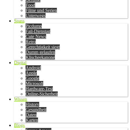
Food
Filme und Serien
Unterwegs
Spass
Picdump
Fail-Dienstag
Cute News
Retro
Gerechtigkeit siegt
Dumm gelaufen
Klischeekanone
Digital
Android
Apple
Google
Microsoft
Hardware-Test
Online-Sicherheit
Wissen
History
Gesundheit
Daten
Karten
Blogs