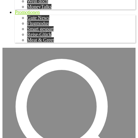
Wein doch
MoneyTalks
Promotionen
Gute News
Flugmodus
Smart gespart
Reise-Glück
Meat & Greet