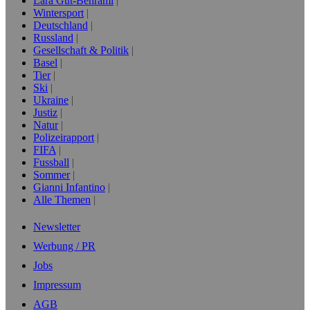
Lara Gut-Behrami
Wintersport
Deutschland
Russland
Gesellschaft & Politik
Basel
Tier
Ski
Ukraine
Justiz
Natur
Polizeirapport
FIFA
Fussball
Sommer
Gianni Infantino
Alle Themen
Newsletter
Werbung / PR
Jobs
Impressum
AGB