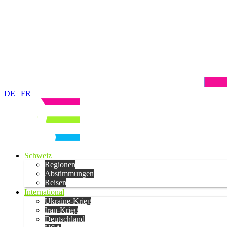
DE
|
FR
Schweiz
Regionen
Abstimmungen
Reisen
International
Ukraine-Krieg
Iran-Krieg
Deutschland