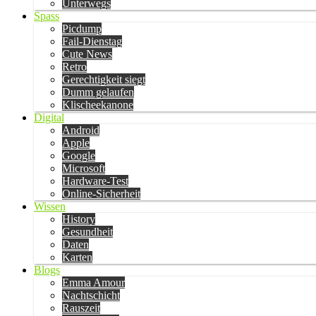
Unterwegs
Spass
Picdump
Fail-Dienstag
Cute News
Retro
Gerechtigkeit siegt
Dumm gelaufen
Klischeekanone
Digital
Android
Apple
Google
Microsoft
Hardware-Test
Online-Sicherheit
Wissen
History
Gesundheit
Daten
Karten
Blogs
Emma Amour
Nachtschicht
Rauszeit