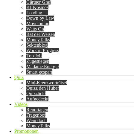
Gärtner Graf
KI-Kosmos
Loading …
Down by Law
Move on up
Watts On
Rat der Weisen
MoneyTalks
Sektenblog
Work in Progress
Top Job
Zugestiegen
Madame Energie
Smart gespart
Quiz
Mini-Kreuzworträtsel
Quizz den Huber
Quizzticle
Aufgedeckt
Videos
Reportagen
Fragenbot
Wein doch
MoneyTalks
Promotionen