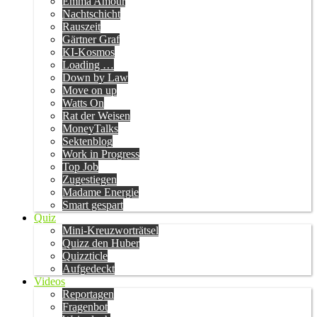
Emma Amour
Nachtschicht
Rauszeit
Gärtner Graf
KI-Kosmos
Loading …
Down by Law
Move on up
Watts On
Rat der Weisen
MoneyTalks
Sektenblog
Work in Progress
Top Job
Zugestiegen
Madame Energie
Smart gespart
Quiz
Mini-Kreuzworträtsel
Quizz den Huber
Quizzticle
Aufgedeckt
Videos
Reportagen
Fragenbot