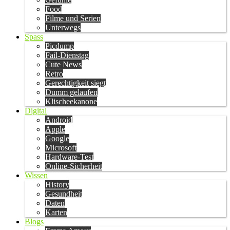
Food
Filme und Serien
Unterwegs
Spass
Picdump
Fail-Dienstag
Cute News
Retro
Gerechtigkeit siegt
Dumm gelaufen
Klischeekanone
Digital
Android
Apple
Google
Microsoft
Hardware-Test
Online-Sicherheit
Wissen
History
Gesundheit
Daten
Karten
Blogs