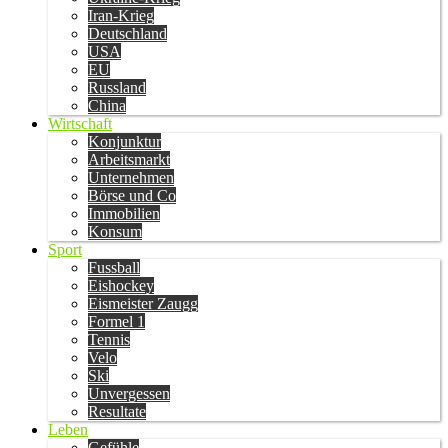
Iran-Krieg
Deutschland
USA
EU
Russland
China
Wirtschaft
Konjunktur
Arbeitsmarkt
Unternehmen
Börse und Co
Immobilien
Konsum
Sport
Fussball
Eishockey
Eismeister Zaugg
Formel 1
Tennis
Velo
Ski
Unvergessen
Resultate
Leben
Gefühle