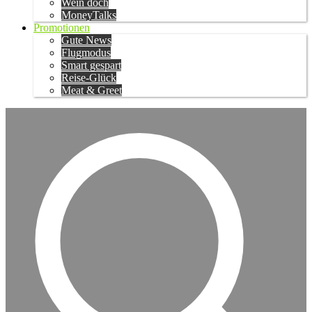
Wein doch
MoneyTalks
Promotionen
Gute News
Flugmodus
Smart gespart
Reise-Glück
Meat & Greet