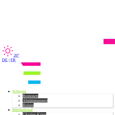
20°
DE
|
FR
Schweiz
Regionen
Abstimmungen
Reisen
International
Ukraine-Krieg