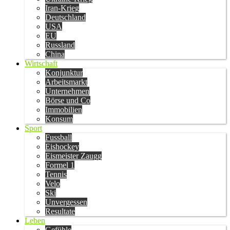
Iran-Krieg
Deutschland
USA
EU
Russland
China
Wirtschaft
Konjunktur
Arbeitsmarkt
Unternehmen
Börse und Co
Immobilien
Konsum
Sport
Fussball
Eishockey
Eismeister Zaugg
Formel 1
Tennis
Velo
Ski
Unvergessen
Resultate
Leben
Gefühle