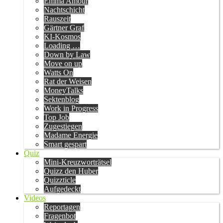
Emma Amour
Nachtschicht
Rauszeit
Gärtner Graf
KI-Kosmos
Loading …
Down by Law
Move on up
Watts On
Rat der Weisen
MoneyTalks
Sektenblog
Work in Progress
Top Job
Zugestiegen
Madame Energie
Smart gespart
Quiz
Mini-Kreuzworträtsel
Quizz den Huber
Quizzticle
Aufgedeckt
Videos
Reportagen
Fragenbot