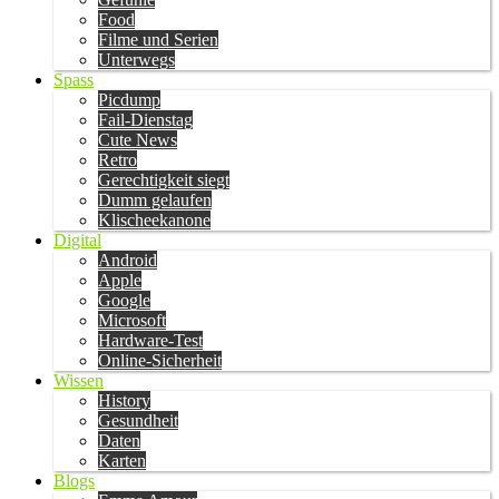
Food
Filme und Serien
Unterwegs
Spass
Picdump
Fail-Dienstag
Cute News
Retro
Gerechtigkeit siegt
Dumm gelaufen
Klischeekanone
Digital
Android
Apple
Google
Microsoft
Hardware-Test
Online-Sicherheit
Wissen
History
Gesundheit
Daten
Karten
Blogs