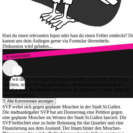
Hast du einen relevanten Input oder hast du einen Fehler entdeckt? D
kannst uns dein Anliegen gerne via Formular übermitteln.
Diskussion wird geladen...
5 Kommentare
Zum Login
Weil wir die Kommentar-Debatten weiterhin persönlich moderieren
möchten, sehen wir uns gezwungen, die Kommentarfunktion 24
Stunden nach Publikation einer Story zu schliessen. Vielen Dank für
dein Verständnis!
5
Alle Kommentare anzeigen
SVP wehrt sich gegen geplante Moschee in der Stadt St.Gallen
Die stadtsanktgaller SVP hat am Donnerstag eine Petition gegen
eine geplante Moschee im Westen der Stadt St.Gallen lanciert. Die
SVP befürchtet eine zu hohe Belastung für das Quartier und eine
Finanzierung aus dem Ausland. Der Imam hinter den Moschee-