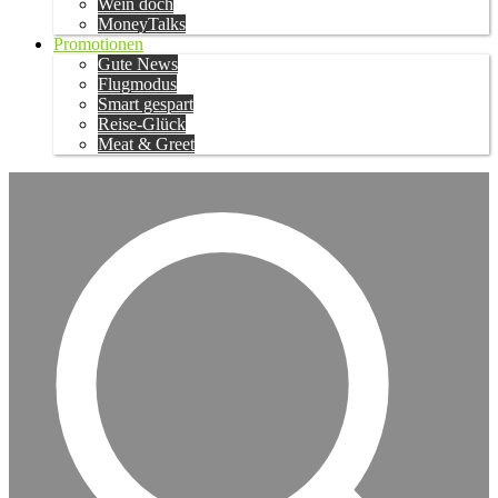
Wein doch
MoneyTalks
Promotionen
Gute News
Flugmodus
Smart gespart
Reise-Glück
Meat & Greet