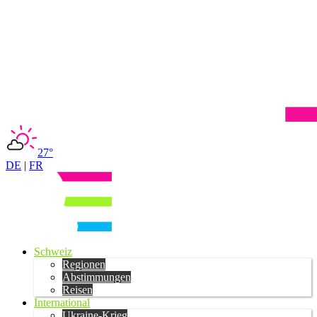
27°
DE
|
FR
Schweiz
Regionen
Abstimmungen
Reisen
International
Ukraine-Krieg