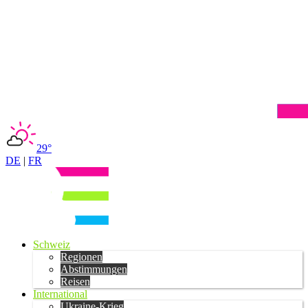
29°
DE
|
FR
Schweiz
Regionen
Abstimmungen
Reisen
International
Ukraine-Krieg