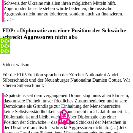
Schweiz der Ukraine mit allen ihren möglichen Mitteln hilft.
Zögern oder beiseite stehen würde bedeuten, die russische
Aggression nicht nur zu tolerieren, sondern auch zu finanzieren.
(…)»
FDP:
«Diplomatie aus einer Position der Schwäche
schreckt Aggressoren nicht ab»
Video: watson
Für die FDP-Fraktion sprachen der Zürcher Nationalrat Andri
Silberschmidt und der Neuenburger Nationalrat Damien Cottier. Wir
zitieren Silberschmidt:
«Spätestens seit dem vergangenen Donnerstag muss allen klar sein,
dass unsere Freiheit, unser friedliches Zusammenleben und unsere
Demokratie als Grundlage zur Einhaltung der Menschenrechte
keine Selbstverständlichkeit sind, auch nicht im 21. Jahrhundert. Ja,
Diplomatie ist und bleibt wichtig. Aber Diplomatie aus einer
Position der Schwäche – das zeigt das Schicksal der Menschen in
der Ukraine dramatisch – schreckt Aggressoren nicht ab. (…) Jetzt
ist unser Land verpflichtet, jene Massnahmen mitzutragen, mit