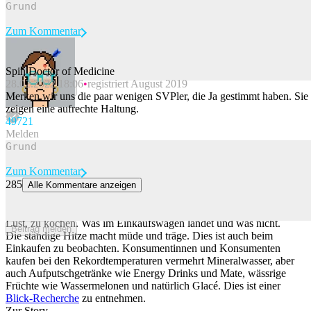
Zum Kommentar
Spin Doctor of Medicine
28.02.2022 18:06
registriert August 2019
Beitrag melden
Merken wir uns die paar wenigen SVPler, die Ja gestimmt haben. Sie
zeigen eine aufrechte Haltung.
497
21
Melden
Zum Kommentar
285
Alle Kommentare anzeigen
So verändert sich das Konsumverhalten bei Hitze
Durch die Hitze haben Schweizerinnen und Schweizer weniger
Lust, zu kochen. Was im Einkaufswagen landet und was nicht.
Beitrag melden
Die ständige Hitze macht müde und träge. Dies ist auch beim
Einkaufen zu beobachten. Konsumentinnen und Konsumenten
kaufen bei den Rekordtemperaturen vermehrt Mineralwasser, aber
auch Aufputschgetränke wie Energy Drinks und Mate, wässrige
Früchte wie Wassermelonen und natürlich Glacé. Dies ist einer
Blick-Recherche
zu entnehmen.
Zur Story