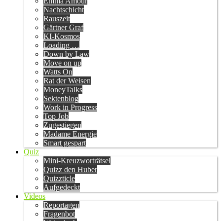
Emma Amour
Nachtschicht
Rauszeit
Gärtner Graf
KI-Kosmos
Loading …
Down by Law
Move on up
Watts On
Rat der Weisen
MoneyTalks
Sektenblog
Work in Progress
Top Job
Zugestiegen
Madame Energie
Smart gespart
Quiz
Mini-Kreuzworträtsel
Quizz den Huber
Quizzticle
Aufgedeckt
Videos
Reportagen
Fragenbot