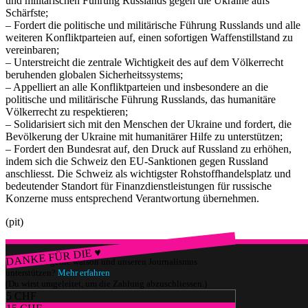
und militärischen Führung Russlands gegen die Ukraine aufs
(
/BS), Barrile (
/ZH), Bendahan (
/VD), Birrer-Heimo (
/LU),
SP
SP
SP
SP
Schärfste;
Crottaz (
/VD), Dandrès (
/GE), Fehlmann Rielle (
/GE), Feri
SP
SP
SP
– Fordert die politische und militärische Führung Russlands und alle
Yvonne (
/AG), Fridez (
/JU), Friedl Claudia (
/SG), Funiciello
SP
SP
SP
weiteren Konfliktparteien auf, einen sofortigen Waffenstillstand zu
(
/BE), Graf-Litscher (
/TG), Gysi Barbara (
/SG), Hurni (
/NE),
SP
SP
SP
SP
Locher Benguerel (
/GR), Maillard (
/VD), Marra (
/VD), Marti
vereinbaren;
SP
SP
SP
Min Li (
/ZH), Marti Samira (
/BL), Masshardt (
/BE), Meyer
SP
SP
SP
– Unterstreicht die zentrale Wichtigkeit des auf dem Völkerrecht
Mattea (
/ZH), Molina (
/ZH), Munz (
/SH), Nordmann (
/VD),
SP
SP
SP
SP
beruhenden globalen Sicherheitssystems;
Nussbaumer (
/BL), Piller Carrard (
/FR), Pult (
/GR), Roth
SP
SP
SP
– Appelliert an alle Konfliktparteien und insbesondere an die
Franziska (
/SO), Schneider Schüttel (
/FR), Seiler Graf (
/ZH),
SP
SP
SP
politische und militärische Führung Russlands, das humanitäre
Storni (
/TI), Suter (
/AG), Wasserfallen Flavia (
/BE), Wermuth
SP
SP
SP
(
/AG), Widmer Céline (
/ZH), Wyss (
/BS), Aebi Andreas
Völkerrecht zu respektieren;
SP
SP
SP
(
/BE), Buffat (
/VD), Gafner (
/BE), Page (
/FR), von
SVP
SVP
SVP
SVP
– Solidarisiert sich mit den Menschen der Ukraine und fordert, die
Siebenthal (
/BE)
SVP
Bevölkerung der Ukraine mit humanitärer Hilfe zu unterstützen;
– Fordert den Bundesrat auf, den Druck auf Russland zu erhöhen,
indem sich die Schweiz den EU-Sanktionen gegen Russland
anschliesst. Die Schweiz als wichtigster Rohstoffhandelsplatz und
Entschuldigt
: Brenzikofer (
/BL), Badran Jacqueline (
/ZH),
Grüne
SP
Gutjahr (
/TG) – die Präsidentin Kälin stimmt nicht ab.
SVP
bedeutender Standort für Finanzdienstleistungen für russische
Konzerne muss entsprechend Verantwortung übernehmen.
(pit)
DANKE FÜR DIE ♥
Würdest du gerne watson und unseren Journalismus
unterstützen?
Mehr erfahren
(Du wirst umgeleitet, um die Zahlung abzuschliessen.)
5 CHF