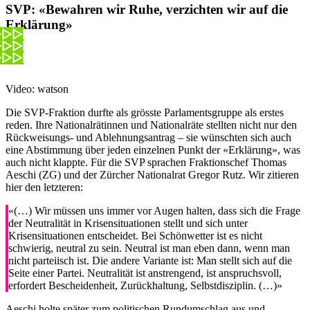
SVP:
«Bewahren wir Ruhe, verzichten wir auf die
Erklärung»
Video: watson
Die SVP-Fraktion durfte als grösste Parlamentsgruppe als erstes
reden. Ihre Nationalrätinnen und Nationalräte stellten nicht nur den
Rückweisungs- und Ablehnungsantrag – sie wünschten sich auch
eine Abstimmung über jeden einzelnen Punkt der «Erklärung», was
auch nicht klappte. Für die SVP sprachen Fraktionschef Thomas
Aeschi (ZG) und der Zürcher Nationalrat Gregor Rutz. Wir zitieren
hier den letzteren:
«(…) Wir müssen uns immer vor Augen halten, dass sich die Frage
der Neutralität in Krisensituationen stellt und sich unter
Krisensituationen entscheidet. Bei Schönwetter ist es nicht
schwierig, neutral zu sein. Neutral ist man eben dann, wenn man
nicht parteiisch ist. Die andere Variante ist: Man stellt sich auf die
Seite einer Partei. Neutralität ist anstrengend, ist anspruchsvoll,
erfordert Bescheidenheit, Zurückhaltung, Selbstdisziplin. (…)»
Aeschi holte später zum politischen Rundumschlag aus und