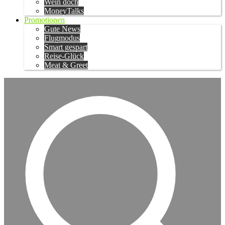
Wein doch
MoneyTalks
Promotionen
Gute News
Flugmodus
Smart gespart
Reise-Glück
Meat & Greet