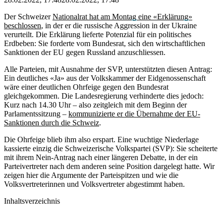
Der Schweizer
Nationalrat hat am Montag eine «Erklärung»
beschlossen
, in der er die russische Aggression in der Ukraine
verurteilt. Die Erklärung lieferte Potenzial für ein politisches
Erdbeben: Sie forderte vom Bundesrat, sich den wirtschaftlichen
Sanktionen der EU gegen Russland anzuschliessen.
Alle Parteien, mit Ausnahme der SVP, unterstützten diesen Antrag:
Ein deutliches «Ja» aus der Volkskammer der Eidgenossenschaft
wäre einer deutlichen Ohrfeige gegen den Bundesrat
gleichgekommen. Die Landesregierung verhinderte dies jedoch:
Kurz nach 14.30 Uhr – also zeitgleich mit dem Beginn der
Parlamentssitzung –
kommunizierte er die Übernahme der EU-
Sanktionen durch die Schweiz
.
Die Ohrfeige blieb ihm also erspart. Eine wuchtige Niederlage
kassierte einzig die Schweizerische Volkspartei (SVP): Sie scheiterte
mit ihrem Nein-Antrag nach einer längeren Debatte, in der ein
Parteivertreter nach dem anderen seine Position dargelegt hatte. Wir
zeigen hier die Argumente der Parteispitzen und wie die
Volksvertreterinnen und Volksvertreter abgestimmt haben.
Inhaltsverzeichnis