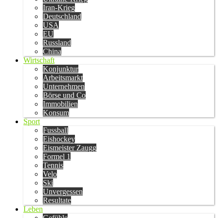
Iran-Krieg
Deutschland
USA
EU
Russland
China
Wirtschaft
Konjunktur
Arbeitsmarkt
Unternehmen
Börse und Co
Immobilien
Konsum
Sport
Fussball
Eishockey
Eismeister Zaugg
Formel 1
Tennis
Velo
Ski
Unvergessen
Resultate
Leben
Gefühle