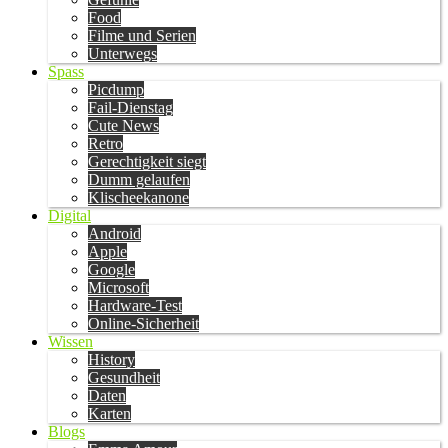
Food
Filme und Serien
Unterwegs
Spass
Picdump
Fail-Dienstag
Cute News
Retro
Gerechtigkeit siegt
Dumm gelaufen
Klischeekanone
Digital
Android
Apple
Google
Microsoft
Hardware-Test
Online-Sicherheit
Wissen
History
Gesundheit
Daten
Karten
Blogs