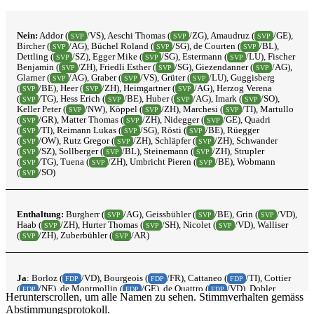
Nein:
Addor (
/VS), Aeschi Thomas (
/ZG), Amaudruz (
/GE),
SVP
SVP
SVP
Bircher (
/AG), Büchel Roland (
/SG), de Courten (
/BL),
SVP
SVP
SVP
Dettling (
/SZ), Egger Mike (
/SG), Estermann (
/LU), Fischer
SVP
SVP
SVP
Benjamin (
/ZH), Friedli Esther (
/SG), Giezendanner (
/AG),
SVP
SVP
SVP
Glarner (
/AG), Graber (
/VS), Grüter (
/LU), Guggisberg
SVP
SVP
SVP
(
/BE), Heer (
/ZH), Heimgartner (
/AG), Herzog Verena
SVP
SVP
SVP
(
/TG), Hess Erich (
/BE), Huber (
/AG), Imark (
/SO),
SVP
SVP
SVP
SVP
Keller Peter (
/NW), Köppel (
/ZH), Marchesi (
/TI), Martullo
SVP
SVP
SVP
(
/GR), Matter Thomas (
/ZH), Nidegger (
/GE), Quadri
SVP
SVP
SVP
(
/TI), Reimann Lukas (
/SG), Rösti (
/BE), Rüegger
SVP
SVP
SVP
(
/OW), Rutz Gregor (
/ZH), Schläpfer (
/ZH), Schwander
SVP
SVP
SVP
(
/SZ), Sollberger (
/BL), Steinemann (
/ZH), Strupler
SVP
SVP
SVP
(
/TG), Tuena (
/ZH), Umbricht Pieren (
/BE), Wobmann
SVP
SVP
SVP
(
/SO)
SVP
Enthaltung:
Burgherr (
/AG), Geissbühler (
/BE), Grin (
/VD),
SVP
SVP
SVP
Haab (
/ZH), Hurter Thomas (
/SH), Nicolet (
/VD), Walliser
SVP
SVP
SVP
(
/ZH), Zuberbühler (
/AR)
SVP
SVP
Ja
: Borloz (
/VD), Bourgeois (
/FR), Cattaneo (
/TI), Cottier
FDP
FDP
FDP
(
/NE), de Montmollin (
/GE), de Quattro (
/VD), Dobler
FDP
FDP
FDP
Herunterscrollen, um alle Namen zu sehen. Stimmverhalten gemäss
(
/SG), Farinelli (
/TI), Feller (
/VD), Fiala (
/ZH), Fluri
FDP
FDP
FDP
FDP
Abstimmungsprotokoll
.
(
/SO), Giacometti (
/GR), Gössi (
/SZ), Jauslin (
/AG),
FDP
FDP
FDP
FDP