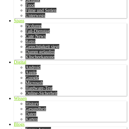
Food
Filme und Serien
Unterwegs
Spass
Picdump
Fail-Dienstag
Cute News
Retro
Gerechtigkeit siegt
Dumm gelaufen
Klischeekanone
Digital
Android
Apple
Google
Microsoft
Hardware-Test
Online-Sicherheit
Wissen
History
Gesundheit
Daten
Karten
Blogs