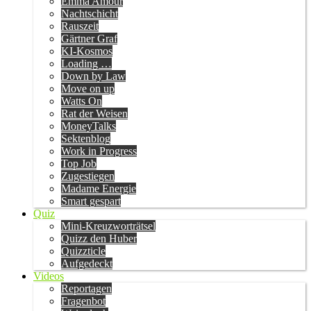
Emma Amour
Nachtschicht
Rauszeit
Gärtner Graf
KI-Kosmos
Loading …
Down by Law
Move on up
Watts On
Rat der Weisen
MoneyTalks
Sektenblog
Work in Progress
Top Job
Zugestiegen
Madame Energie
Smart gespart
Quiz
Mini-Kreuzworträtsel
Quizz den Huber
Quizzticle
Aufgedeckt
Videos
Reportagen
Fragenbot