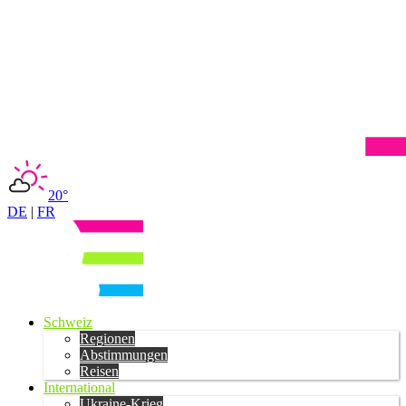
20°
DE
|
FR
Schweiz
Regionen
Abstimmungen
Reisen
International
Ukraine-Krieg