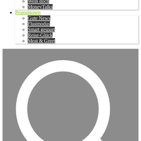
Wein doch
MoneyTalks
Promotionen
Gute News
Flugmodus
Smart gespart
Reise-Glück
Meat & Greet