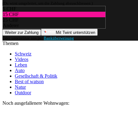
(Du wirst umgeleitet, um die Zahlung abzuschliessen.)
5 CHF
15 CHF
25 CHF
Anderer
Weiter zur Zahlung
Mit Twint unterstützen
Oder unterstütze uns per
Banküberweisung
.
Themen
Schweiz
Videos
Leben
Auto
Gesellschaft & Politik
Best of watson
Natur
Outdoor
Noch ausgefallenere Wohnwagen: