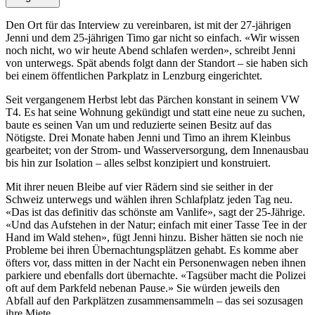
Den Ort für das Interview zu vereinbaren, ist mit der 27-jährigen
Jenni und dem 25-jährigen Timo gar nicht so einfach. «Wir wissen
noch nicht, wo wir heute Abend schlafen werden», schreibt Jenni
von unterwegs. Spät abends folgt dann der Standort – sie haben sich
bei einem öffentlichen Parkplatz in Lenzburg eingerichtet.
Seit vergangenem Herbst lebt das Pärchen konstant in seinem VW
T4. Es hat seine Wohnung gekündigt und statt eine neue zu suchen,
baute es seinen Van um und reduzierte seinen Besitz auf das
Nötigste. Drei Monate haben Jenni und Timo an ihrem Kleinbus
gearbeitet; von der Strom- und Wasserversorgung, dem Innenausbau
bis hin zur Isolation – alles selbst konzipiert und konstruiert.
Mit ihrer neuen Bleibe auf vier Rädern sind sie seither in der
Schweiz unterwegs und wählen ihren Schlafplatz jeden Tag neu.
«Das ist das definitiv das schönste am Vanlife», sagt der 25-Jährige.
«Und das Aufstehen in der Natur; einfach mit einer Tasse Tee in der
Hand im Wald stehen», fügt Jenni hinzu. Bisher hätten sie noch nie
Probleme bei ihren Übernachtungsplätzen gehabt. Es komme aber
öfters vor, dass mitten in der Nacht ein Personenwagen neben ihnen
parkiere und ebenfalls dort übernachte. «Tagsüber macht die Polizei
oft auf dem Parkfeld nebenan Pause.» Sie würden jeweils den
Abfall auf den Parkplätzen zusammensammeln – das sei sozusagen
ihre Miete.