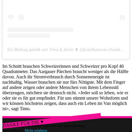
Ein Beitrag geteilt von Timo & Jenni 🌲 (@vanfluencer.chookie)
a
Im Schnitt brauchen Schweizerinnen und Schweizer pro Kopf 46
Quadratmeter. Das Aargauer Pärchen braucht weniger als die Hälfte
davon. Auch ihr Stromverbrauch durch Sonnenenergie ist
nachhaltig, Wasser brauchen sie nur fürs Nötigste. Mit dem Finger
auf andere zeigen oder andere Menschen von ihrem Lebensstil
überzeugen, möchten sie dennoch nicht. «Jeder soll so leben, wie er
oder sie es für gut empfindet. Für uns stimmt unsere Wohnform und
wir können höchstens zeigen, dass auch ein Leben im Van möglich
ist», sagt Timo.
DANKE FÜR DIE ♥
Würdest du gerne watson und unseren Journalismus
unterstützen?
Mehr erfahren