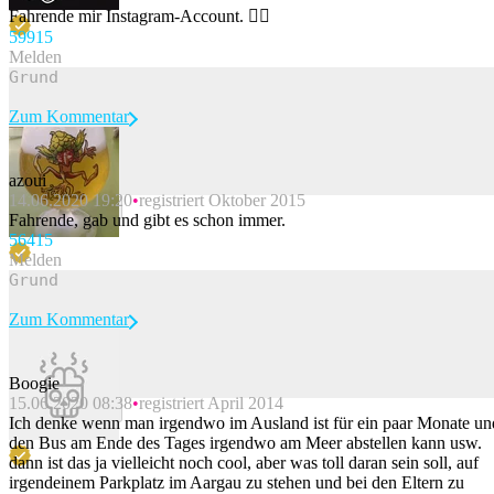
Fahrende mir Instagram-Account. 🤷‍♂️
599
15
Melden
Zum Kommentar
azoui
14.06.2020 19:20
registriert Oktober 2015
Beitrag melden
Fahrende, gab und gibt es schon immer.
564
15
Melden
Zum Kommentar
Boogie
15.06.2020 08:38
registriert April 2014
Beitrag melden
Ich denke wenn man irgendwo im Ausland ist für ein paar Monate un
den Bus am Ende des Tages irgendwo am Meer abstellen kann usw.
dann ist das ja vielleicht noch cool, aber was toll daran sein soll, auf
irgendeinem Parkplatz im Aargau zu stehen und bei den Eltern zu