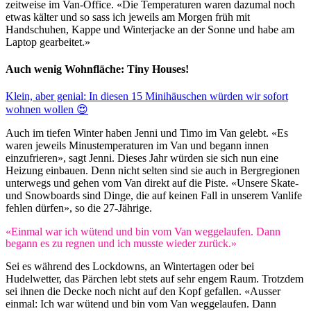
zeitweise im Van-Office. «Die Temperaturen waren dazumal noch
etwas kälter und so sass ich jeweils am Morgen früh mit
Handschuhen, Kappe und Winterjacke an der Sonne und habe am
Laptop gearbeitet.»
Auch wenig Wohnfläche: Tiny Houses!
Klein, aber genial: In diesen 15 Minihäuschen würden wir sofort
wohnen wollen 😍
Auch im tiefen Winter haben Jenni und Timo im Van gelebt. «Es
waren jeweils Minustemperaturen im Van und begann innen
einzufrieren», sagt Jenni. Dieses Jahr würden sie sich nun eine
Heizung einbauen. Denn nicht selten sind sie auch in Bergregionen
unterwegs und gehen vom Van direkt auf die Piste. «Unsere Skate-
und Snowboards sind Dinge, die auf keinen Fall in unserem Vanlife
fehlen dürfen», so die 27-Jährige.
«Einmal war ich wütend und bin vom Van weggelaufen. Dann
begann es zu regnen und ich musste wieder zurück.»
Sei es während des Lockdowns, an Wintertagen oder bei
Hudelwetter, das Pärchen lebt stets auf sehr engem Raum. Trotzdem
sei ihnen die Decke noch nicht auf den Kopf gefallen. «Ausser
einmal: Ich war wütend und bin vom Van weggelaufen. Dann