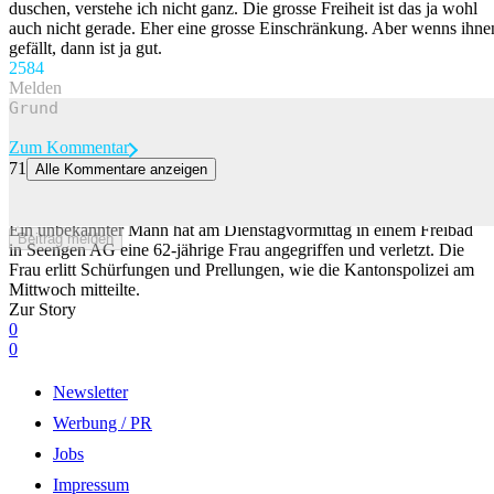
duschen, verstehe ich nicht ganz. Die grosse Freiheit ist das ja wohl
auch nicht gerade. Eher eine grosse Einschränkung. Aber wenns ihne
gefällt, dann ist ja gut.
258
4
Melden
Zum Kommentar
71
Alle Kommentare anzeigen
Angriff im Freibad Seengen: 20-Jähriger tritt 62-Jährige gegen den
Kopf
Ein unbekannter Mann hat am Dienstagvormittag in einem Freibad
Beitrag melden
in Seengen AG eine 62-jährige Frau angegriffen und verletzt. Die
Frau erlitt Schürfungen und Prellungen, wie die Kantonspolizei am
Mittwoch mitteilte.
Zur Story
0
0
Newsletter
Werbung / PR
Jobs
Impressum