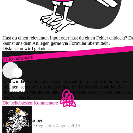
Hast du einen relevanten Input oder hast du einen Fehler entdeckt? D
kannst uns dein Anliegen gerne via Formular übermitteln.
Diskussion wird geladen...
71 Kommentare
Zum Login
Weil wir die Kommentar-Debatten weiterhin persönlich moderieren
möchten, sehen wir uns gezwungen, die Kommentarfunktion 24
Stunden nach Publikation einer Story zu schliessen. Vielen Dank für
dein Verständnis!
Die beliebtesten Kommentare
TanookiStormtrooper
14.06.2020 21:15
registriert August 2015
Vanfluenzer...