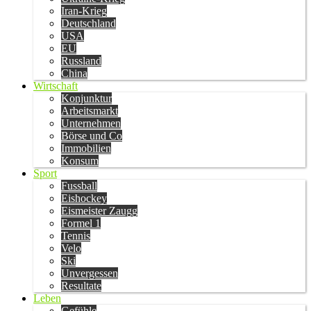
Iran-Krieg
Deutschland
USA
EU
Russland
China
Wirtschaft
Konjunktur
Arbeitsmarkt
Unternehmen
Börse und Co
Immobilien
Konsum
Sport
Fussball
Eishockey
Eismeister Zaugg
Formel 1
Tennis
Velo
Ski
Unvergessen
Resultate
Leben
Gefühle