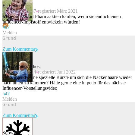
El_Chorche
10.06.2022 15:47
registriert März 2021
Ich würde sofort Pharmaaktien kaufen, wenn sie endlich einen
Influencer-Impfstoff entwickeln würden!
90
7
Melden
Zum Kommentar
Betty White's Ghost
10.06.2022 16:14
registriert Juni 2022
Beitrag melden
Gibts irgendwo ne spezielle Bürste um sich die Nackenhaare wieder
nach unten zu kämmen? Hätte gerne eine in petto für das nächste
Influencer-Vorstellungsvideo
54
7
Melden
Zum Kommentar
Snowy