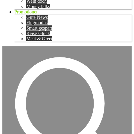
Wein doch
MoneyTalks
Promotionen
Gute News
Flugmodus
Smart gespart
Reise-Glück
Meat & Greet