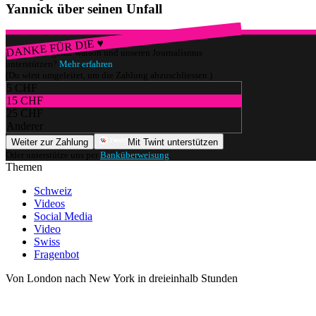
Yannick über seinen Unfall
DANKE FÜR DIE ♥
Würdest du gerne watson und unseren Journalismus
unterstützen?
Mehr erfahren
(Du wirst umgeleitet, um die Zahlung abzuschliessen.)
5 CHF
15 CHF
25 CHF
Anderer
Weiter zur Zahlung
Mit Twint unterstützen
Oder unterstütze uns per
Banküberweisung
.
Themen
Schweiz
Videos
Social Media
Video
Swiss
Fragenbot
Von London nach New York in dreieinhalb Stunden