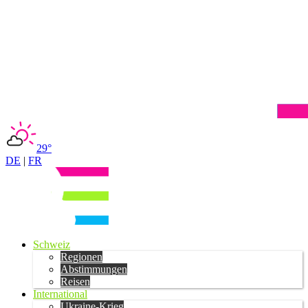
29°
DE
|
FR
Schweiz
Regionen
Abstimmungen
Reisen
International
Ukraine-Krieg