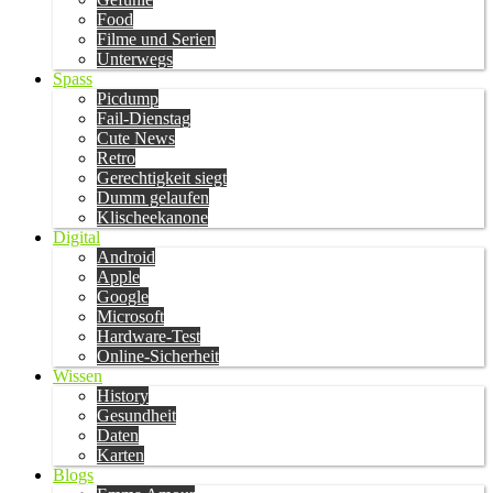
Food
Filme und Serien
Unterwegs
Spass
Picdump
Fail-Dienstag
Cute News
Retro
Gerechtigkeit siegt
Dumm gelaufen
Klischeekanone
Digital
Android
Apple
Google
Microsoft
Hardware-Test
Online-Sicherheit
Wissen
History
Gesundheit
Daten
Karten
Blogs