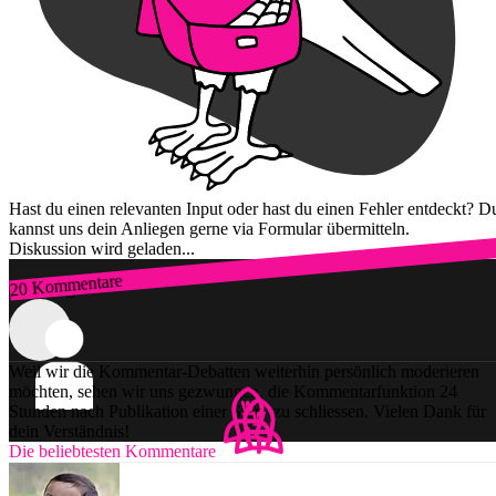
Hast du einen relevanten Input oder hast du einen Fehler entdeckt? D
kannst uns dein Anliegen gerne via Formular übermitteln.
Diskussion wird geladen...
20 Kommentare
Zum Login
Weil wir die Kommentar-Debatten weiterhin persönlich moderieren
möchten, sehen wir uns gezwungen, die Kommentarfunktion 24
Stunden nach Publikation einer Story zu schliessen. Vielen Dank für
dein Verständnis!
Die beliebtesten Kommentare