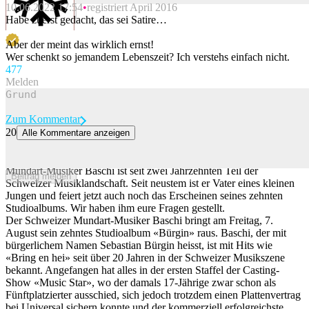
10.06.2022 17:54
registriert April 2016
Beitrag melden
Habe zuerst gedacht, das sei Satire…
Aber der meint das wirklich ernst!
Wer schenkt so jemandem Lebenszeit? Ich verstehs einfach nicht.
47
7
Melden
Zum Kommentar
20
Alle Kommentare anzeigen
«Für das schäme ich mich auch»: Baschi über Fails, Fans und
seinen Leo-Tanga
Mundart-Musiker Baschi ist seit zwei Jahrzehnten Teil der
Beitrag melden
Schweizer Musiklandschaft. Seit neustem ist er Vater eines kleinen
Jungen und feiert jetzt auch noch das Erscheinen seines zehnten
Studioalbums. Wir haben ihm eure Fragen gestellt.
Der Schweizer Mundart-Musiker Baschi bringt am Freitag, 7.
August sein zehntes Studioalbum «Bürgin» raus. Baschi, der mit
bürgerlichem Namen Sebastian Bürgin heisst, ist mit Hits wie
«Bring en hei» seit über 20 Jahren in der Schweizer Musikszene
bekannt. Angefangen hat alles in der ersten Staffel der Casting-
Show «Music Star», wo der damals 17-Jährige zwar schon als
Fünftplatzierter ausschied, sich jedoch trotzdem einen Plattenvertrag
bei Universal sichern konnte und der kommerziell erfolgreichste