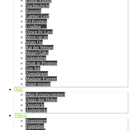
Emma Amour
Nachtschicht
Rauszeit
Gärtner Graf
KI-Kosmos
Loading …
Down by Law
Move on up
Watts On
Rat der Weisen
MoneyTalks
Sektenblog
Work in Progress
Top Job
Zugestiegen
Madame Energie
Smart gespart
Quiz
Mini-Kreuzworträtsel
Quizz den Huber
Quizzticle
Aufgedeckt
Videos
Reportagen
Fragenbot