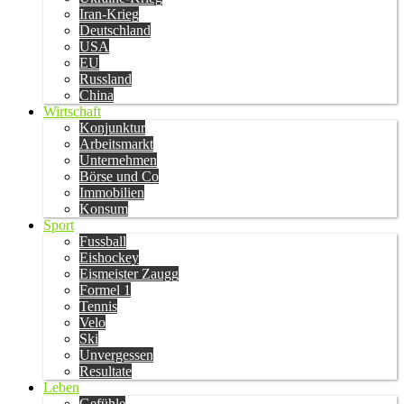
Iran-Krieg
Deutschland
USA
EU
Russland
China
Wirtschaft
Konjunktur
Arbeitsmarkt
Unternehmen
Börse und Co
Immobilien
Konsum
Sport
Fussball
Eishockey
Eismeister Zaugg
Formel 1
Tennis
Velo
Ski
Unvergessen
Resultate
Leben
Gefühle