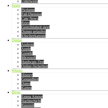
Unterwegs
Spass
Picdump
Fail-Dienstag
Cute News
Retro
Gerechtigkeit siegt
Dumm gelaufen
Klischeekanone
Digital
Android
Apple
Google
Microsoft
Hardware-Test
Online-Sicherheit
Wissen
History
Gesundheit
Daten
Karten
Blogs
Emma Amour
Nachtschicht
Rauszeit