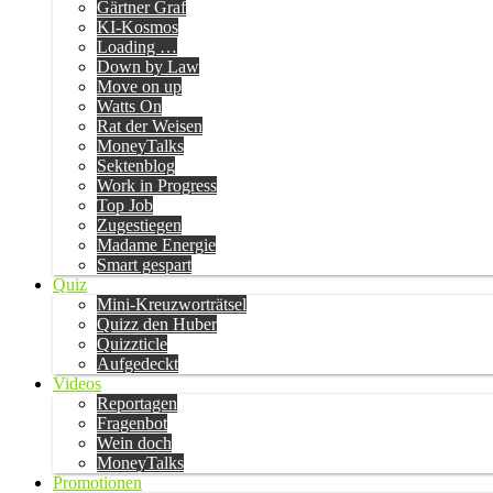
Gärtner Graf
KI-Kosmos
Loading …
Down by Law
Move on up
Watts On
Rat der Weisen
MoneyTalks
Sektenblog
Work in Progress
Top Job
Zugestiegen
Madame Energie
Smart gespart
Quiz
Mini-Kreuzworträtsel
Quizz den Huber
Quizzticle
Aufgedeckt
Videos
Reportagen
Fragenbot
Wein doch
MoneyTalks
Promotionen