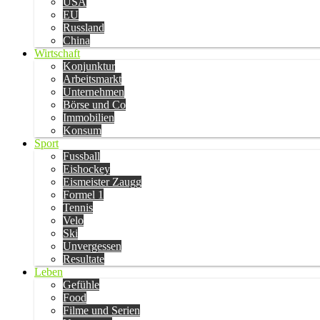
USA
EU
Russland
China
Wirtschaft
Konjunktur
Arbeitsmarkt
Unternehmen
Börse und Co
Immobilien
Konsum
Sport
Fussball
Eishockey
Eismeister Zaugg
Formel 1
Tennis
Velo
Ski
Unvergessen
Resultate
Leben
Gefühle
Food
Filme und Serien