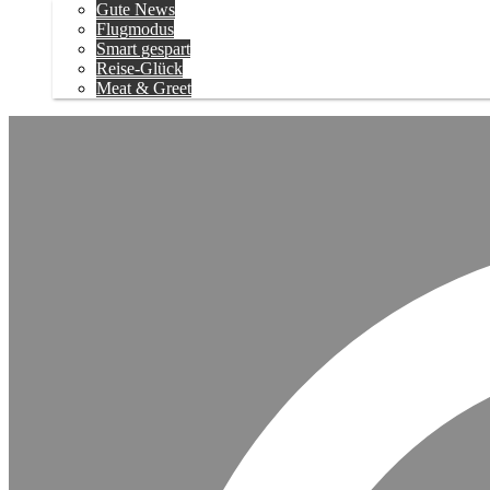
Gute News
Flugmodus
Smart gespart
Reise-Glück
Meat & Greet