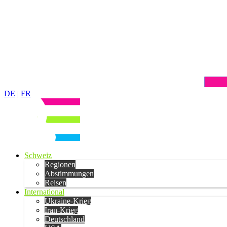
DE
|
FR
Schweiz
Regionen
Abstimmungen
Reisen
International
Ukraine-Krieg
Iran-Krieg
Deutschland