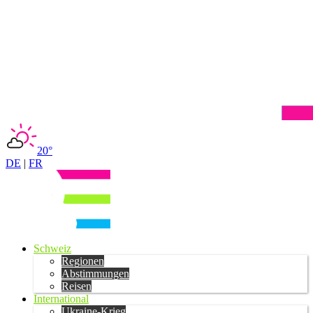
20°
DE
|
FR
Schweiz
Regionen
Abstimmungen
Reisen
International
Ukraine-Krieg