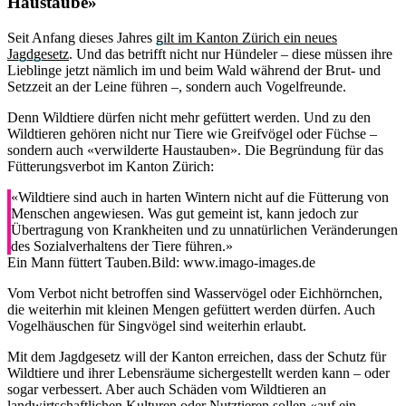
Haustaube»
Seit Anfang dieses Jahres
gilt im Kanton Zürich ein neues
Jagdgesetz
. Und das betrifft nicht nur Hündeler – diese müssen ihre
Lieblinge jetzt nämlich im und beim Wald während der Brut- und
Setzzeit an der Leine führen –, sondern auch Vogelfreunde.
Denn Wildtiere dürfen nicht mehr gefüttert werden. Und zu den
Wildtieren gehören nicht nur Tiere wie Greifvögel oder Füchse –
sondern auch «verwilderte Haustauben». Die Begründung für das
Fütterungsverbot im Kanton Zürich:
«Wildtiere sind auch in harten Wintern nicht auf die Fütterung von
Menschen angewiesen. Was gut gemeint ist, kann jedoch zur
Übertragung von Krankheiten und zu unnatürlichen Veränderungen
des Sozialverhaltens der Tiere führen.»
Ein Mann füttert Tauben.
Bild: www.imago-images.de
Vom Verbot nicht betroffen sind Wasservögel oder Eichhörnchen,
die weiterhin mit kleinen Mengen gefüttert werden dürfen. Auch
Vogelhäuschen für Singvögel sind weiterhin erlaubt.
Mit dem Jagdgesetz will der Kanton erreichen, dass der Schutz für
Wildtiere und ihrer Lebensräume sichergestellt werden kann – oder
sogar verbessert. Aber auch Schäden vom Wildtieren an
landwirtschaftlichen Kulturen oder Nutztieren sollen «auf ein