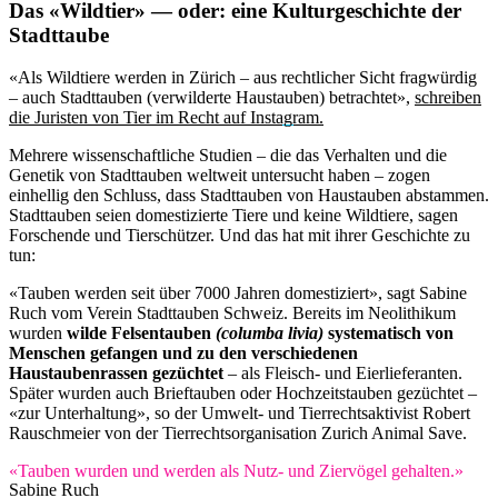
Das «Wildtier» — oder: eine Kulturgeschichte der
Stadttaube
«Als Wildtiere werden in Zürich – aus rechtlicher Sicht fragwürdig
– auch Stadttauben (verwilderte Haustauben) betrachtet»,
schreiben
die Juristen von Tier im Recht auf Instagram.
Mehrere wissenschaftliche Studien – die das Verhalten und die
Genetik von Stadttauben weltweit untersucht haben – zogen
einhellig den Schluss, dass Stadttauben von Haustauben abstammen.
Stadttauben seien domestizierte Tiere und keine Wildtiere, sagen
Forschende und Tierschützer. Und das hat mit ihrer Geschichte zu
tun:
«Tauben werden seit über 7000 Jahren domestiziert», sagt Sabine
Ruch vom Verein Stadttauben Schweiz. Bereits im Neolithikum
wurden
wilde
Felsentauben
(columba livia)
systematisch von
Menschen gefangen und zu den verschiedenen
Haustaubenrassen gezüchtet
– als Fleisch- und Eierlieferanten.
Später wurden auch Brieftauben oder Hochzeitstauben gezüchtet –
«zur Unterhaltung», so der Umwelt- und Tierrechtsaktivist Robert
Rauschmeier von der Tierrechtsorganisation Zurich Animal Save.
«Tauben wurden und werden als Nutz- und Ziervögel gehalten.»
Sabine Ruch