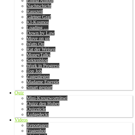
Emma Amour
Nachtschicht
Rauszeit
Gärtner Graf
KI-Kosmos
Loading …
Down by Law
Move on up
Watts On
Rat der Weisen
MoneyTalks
Sektenblog
Work in Progress
Top Job
Zugestiegen
Madame Energie
Smart gespart
Quiz
Mini-Kreuzworträtsel
Quizz den Huber
Quizzticle
Aufgedeckt
Videos
Reportagen
Fragenbot