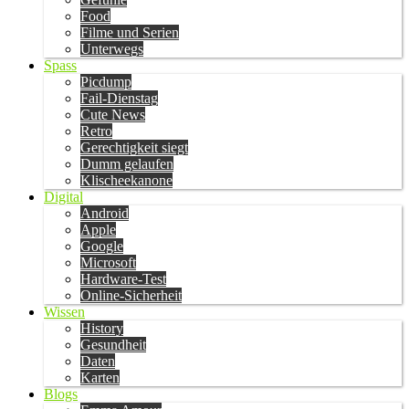
Food
Filme und Serien
Unterwegs
Spass
Picdump
Fail-Dienstag
Cute News
Retro
Gerechtigkeit siegt
Dumm gelaufen
Klischeekanone
Digital
Android
Apple
Google
Microsoft
Hardware-Test
Online-Sicherheit
Wissen
History
Gesundheit
Daten
Karten
Blogs