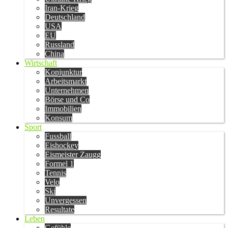
Iran-Krieg
Deutschland
USA
EU
Russland
China
Wirtschaft
Konjunktur
Arbeitsmarkt
Unternehmen
Börse und Co
Immobilien
Konsum
Sport
Fussball
Eishockey
Eismeister Zaugg
Formel 1
Tennis
Velo
Ski
Unvergessen
Resultate
Leben
Gefühle