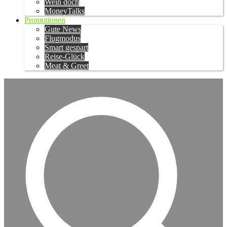
Wein doch
MoneyTalks
Promotionen
Gute News
Flugmodus
Smart gespart
Reise-Glück
Meat & Greet