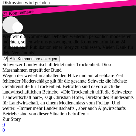
Diskussion wird geladen...
22 Kommentare
Zum Login
Weil wir die Kommentar-Debatten weiterhin persönlich moderieren
möchten, sehen wir uns gezwungen, die Kommentarfunktion 24
Stunden nach Publikation einer Story zu schliessen. Vielen Dank für
dein Verständnis!
22
Alle Kommentare anzeigen
Schweizer Landwirtschaft leidet unter Trockenheit: Diese
Massnahmen ergreift der Bund
Wegen der weiterhin anhaltenden Hitze und auf absehbare Zeit
fehlender Niederschläge gilt für die gesamte Schweiz die höchste
Gefahrenstufe für Trockenheit. Betroffen sind davon auch die
landwirtschaftlichen Betriebe. «Die Trockenheit trifft die Schweizer
Landwirtschaft hart», sagt Christian Hofer, Direktor des Bundesamts
für Landwirtschaft, an einem Medienanlass vom Freitag. Und
weiter: «Immer mehr Landwirtschafts-, aber auch Alpwirtschafts-
Betriebe sind von dieser Situation betroffen.»
Zur Story
0
0