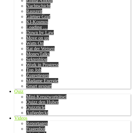
Emma Amour
Nachtschicht
Rauszeit
Gärtner Graf
KI-Kosmos
Loading …
Down by Law
Move on up
Watts On
Rat der Weisen
MoneyTalks
Sektenblog
Work in Progress
Top Job
Zugestiegen
Madame Energie
Smart gespart
Quiz
Mini-Kreuzworträtsel
Quizz den Huber
Quizzticle
Aufgedeckt
Videos
Reportagen
Fragenbot