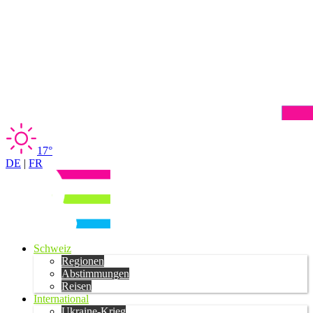
17°
DE
|
FR
Schweiz
Regionen
Abstimmungen
Reisen
International
Ukraine-Krieg