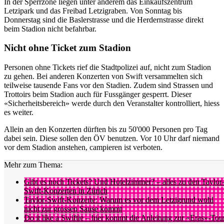
In der Sperrzone liegen unter anderem das Einkaufszentrum
Letzipark und das Freibad Letzigraben. Von Sonntag bis
Donnerstag sind die Baslerstrasse und die Herdernstrasse direkt
beim Stadion nicht befahrbar.
Nicht ohne Ticket zum Stadion
Personen ohne Tickets rief die Stadtpolizei auf, nicht zum Stadion
zu gehen. Bei anderen Konzerten von Swift versammelten sich
teilweise tausende Fans vor den Stadien. Zudem sind Strassen und
Trottoirs beim Stadion auch für Fussgänger gesperrt. Dieser
«Sicherheitsbereich» werde durch den Veranstalter kontrolliert, hiess
es weiter.
Allein an den Konzerten dürften bis zu 50'000 Personen pro Tag
dabei sein. Diese sollen den ÖV benutzen. Vor 10 Uhr darf niemand
vor dem Stadion anstehen, campieren ist verboten.
Mehr zum Thema:
Gibt es noch Tickets? Und Hotelzimmer? – alles zu den Taylor
Swift-Konzerten in Zürich
Taylor-Swift-Konzerte: Warum es vor dem Letzigrund wohl
nicht zur grossen Sause kommt
Do it like a Swiftie – hier kommt die Anleitung zur «Eras»-Tou