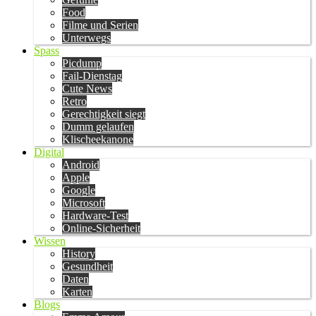
Food
Filme und Serien
Unterwegs
Spass
Picdump
Fail-Dienstag
Cute News
Retro
Gerechtigkeit siegt
Dumm gelaufen
Klischeekanone
Digital
Android
Apple
Google
Microsoft
Hardware-Test
Online-Sicherheit
Wissen
History
Gesundheit
Daten
Karten
Blogs