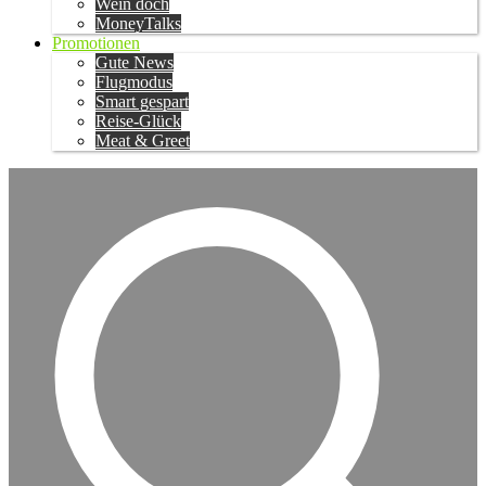
Wein doch
MoneyTalks
Promotionen
Gute News
Flugmodus
Smart gespart
Reise-Glück
Meat & Greet