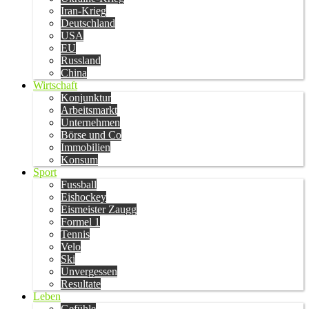
Iran-Krieg
Deutschland
USA
EU
Russland
China
Wirtschaft
Konjunktur
Arbeitsmarkt
Unternehmen
Börse und Co
Immobilien
Konsum
Sport
Fussball
Eishockey
Eismeister Zaugg
Formel 1
Tennis
Velo
Ski
Unvergessen
Resultate
Leben
Gefühle