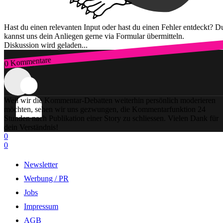
Hast du einen relevanten Input oder hast du einen Fehler entdeckt? D
kannst uns dein Anliegen gerne via Formular übermitteln.
Diskussion wird geladen...
0 Kommentare
Zum Login
Weil wir die Kommentar-Debatten weiterhin persönlich moderieren
möchten, sehen wir uns gezwungen, die Kommentarfunktion 24
Stunden nach Publikation einer Story zu schliessen. Vielen Dank für
dein Verständnis!
0
0
Newsletter
Werbung / PR
Jobs
Impressum
AGB