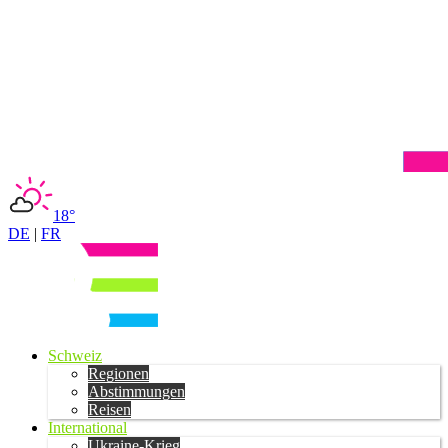
18°
DE
|
FR
Schweiz
Regionen
Abstimmungen
Reisen
International
Ukraine-Krieg