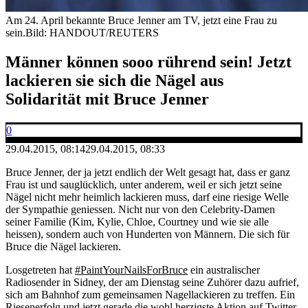
Am 24. April bekannte Bruce Jenner am TV, jetzt eine Frau zu
sein.
Bild: HANDOUT/REUTERS
Männer können sooo rührend sein! Jetzt
lackieren sie sich die Nägel aus
Solidarität mit Bruce Jenner
0
29.04.2015, 08:14
29.04.2015, 08:33
Bruce Jenner, der ja jetzt endlich der Welt gesagt hat, dass er ganz
Frau ist und sauglücklich, unter anderem, weil er sich jetzt seine
Nägel nicht mehr heimlich lackieren muss, darf eine riesige Welle
der Sympathie geniessen. Nicht nur von den Celebrity-Damen
seiner Familie (Kim, Kylie, Chloe, Courtney und wie sie alle
heissen), sondern auch von Hunderten von Männern. Die sich für
Bruce die Nägel lackieren.
Losgetreten hat
#PaintYourNailsForBruce
ein australischer
Radiosender in Sidney, der am Dienstag seine Zuhörer dazu aufrief,
sich am Bahnhof zum gemeinsamen Nagellackieren zu treffen. Ein
Riesenerfolg und jetzt gerade die wohl herzigste Aktion auf Twitter