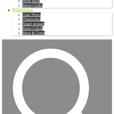
Wein doch
MoneyTalks
Promotionen
Gute News
Flugmodus
Smart gespart
Reise-Glück
Meat & Greet