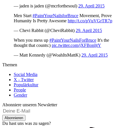
— jaden is jaden (@mcrforthesoul)
29. April 2015
Men Start
#PaintYourNailsforBruce
Movement, Prove
Humanity Is Pretty Awesome
http://t.co/pVuVGrTR7p
— Chevi Rabbit (@CheviRabbit)
29. April 2015
When you mess up
#PaintYourNailsForBruce
It's the
thought that counts:)
pic.twitter.com/jXFBonljtY
— Matt Kennedy (@WoahItsMattK)
29. April 2015
Themen
Social Media
X - Twitter
Populärkultur
People
Gender
Abonniere unseren Newsletter
Abonnieren
Du hast uns was zu sagen?