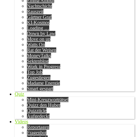
Emma Amour
Nachtschicht
Rauszeit
Gärtner Graf
KI-Kosmos
Loading …
Down by Law
Move on up
Watts On
Rat der Weisen
MoneyTalks
Sektenblog
Work in Progress
Top Job
Zugestiegen
Madame Energie
Smart gespart
Quiz
Mini-Kreuzworträtsel
Quizz den Huber
Quizzticle
Aufgedeckt
Videos
Reportagen
Fragenbot