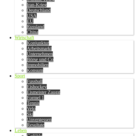
Iran-Krieg
Deutschland
USA
EU
Russland
China
Wirtschaft
Konjunktur
Arbeitsmarkt
Unternehmen
Börse und Co
Immobilien
Konsum
Sport
Fussball
Eishockey
Eismeister Zaugg
Formel 1
Tennis
Velo
Ski
Unvergessen
Resultate
Leben
Gefühle