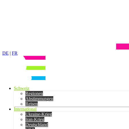
DE
|
FR
Schweiz
Regionen
Abstimmungen
Reisen
International
Ukraine-Krieg
Iran-Krieg
Deutschland