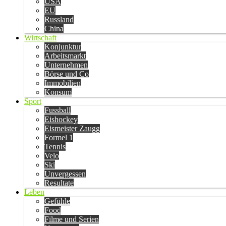
USA
EU
Russland
China
Wirtschaft
Konjunktur
Arbeitsmarkt
Unternehmen
Börse und Co
Immobilien
Konsum
Sport
Fussball
Eishockey
Eismeister Zaugg
Formel 1
Tennis
Velo
Ski
Unvergessen
Resultate
Leben
Gefühle
Food
Filme und Serien