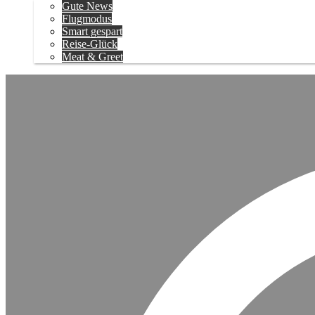
Gute News
Flugmodus
Smart gespart
Reise-Glück
Meat & Greet