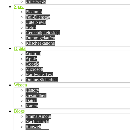
Unterwegs
Spass
Picdump
Fail-Dienstag
Cute News
Retro
Gerechtigkeit siegt
Dumm gelaufen
Klischeekanone
Digital
Android
Apple
Google
Microsoft
Hardware-Test
Online-Sicherheit
Wissen
History
Gesundheit
Daten
Karten
Blogs
Emma Amour
Nachtschicht
Rauszeit