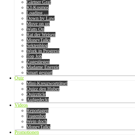
Gärtner Graf
KI-Kosmos
Loading …
Down by Law
Move on up
Watts On
Rat der Weisen
MoneyTalks
Sektenblog
Work in Progress
Top Job
Zugestiegen
Madame Energie
Smart gespart
Quiz
Mini-Kreuzworträtsel
Quizz den Huber
Quizzticle
Aufgedeckt
Videos
Reportagen
Fragenbot
Wein doch
MoneyTalks
Promotionen