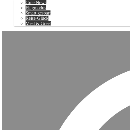
Gute News
Flugmodus
Smart gespart
Reise-Glück
Meat & Greet