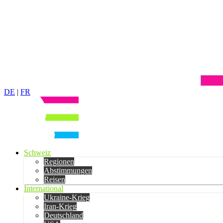
DE
|
FR
Schweiz
Regionen
Abstimmungen
Reisen
International
Ukraine-Krieg
Iran-Krieg
Deutschland