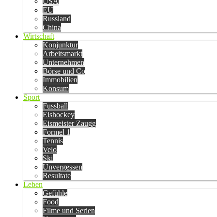
USA
EU
Russland
China
Wirtschaft
Konjunktur
Arbeitsmarkt
Unternehmen
Börse und Co
Immobilien
Konsum
Sport
Fussball
Eishockey
Eismeister Zaugg
Formel 1
Tennis
Velo
Ski
Unvergessen
Resultate
Leben
Gefühle
Food
Filme und Serien