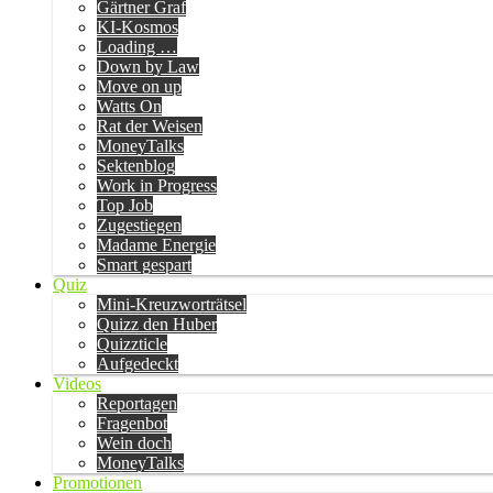
Gärtner Graf
KI-Kosmos
Loading …
Down by Law
Move on up
Watts On
Rat der Weisen
MoneyTalks
Sektenblog
Work in Progress
Top Job
Zugestiegen
Madame Energie
Smart gespart
Quiz
Mini-Kreuzworträtsel
Quizz den Huber
Quizzticle
Aufgedeckt
Videos
Reportagen
Fragenbot
Wein doch
MoneyTalks
Promotionen