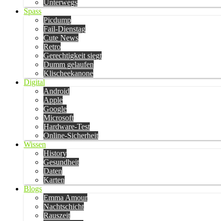
Unterwegs
Spass
Picdump
Fail-Dienstag
Cute News
Retro
Gerechtigkeit siegt
Dumm gelaufen
Klischeekanone
Digital
Android
Apple
Google
Microsoft
Hardware-Test
Online-Sicherheit
Wissen
History
Gesundheit
Daten
Karten
Blogs
Emma Amour
Nachtschicht
Rauszeit