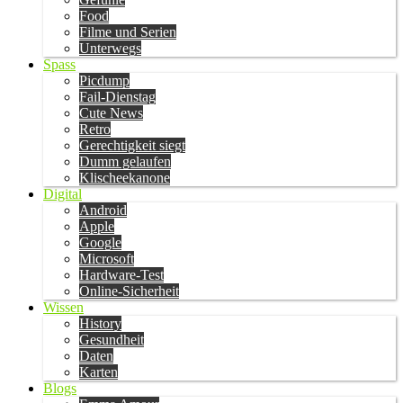
Food
Filme und Serien
Unterwegs
Spass
Picdump
Fail-Dienstag
Cute News
Retro
Gerechtigkeit siegt
Dumm gelaufen
Klischeekanone
Digital
Android
Apple
Google
Microsoft
Hardware-Test
Online-Sicherheit
Wissen
History
Gesundheit
Daten
Karten
Blogs