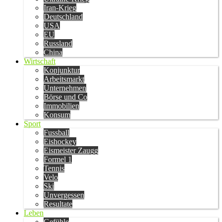
Iran-Krieg
Deutschland
USA
EU
Russland
China
Wirtschaft
Konjunktur
Arbeitsmarkt
Unternehmen
Börse und Co
Immobilien
Konsum
Sport
Fussball
Eishockey
Eismeister Zaugg
Formel 1
Tennis
Velo
Ski
Unvergessen
Resultate
Leben
Gefühle