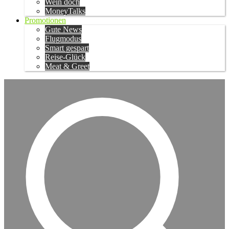
Wein doch
MoneyTalks
Promotionen
Gute News
Flugmodus
Smart gespart
Reise-Glück
Meat & Greet