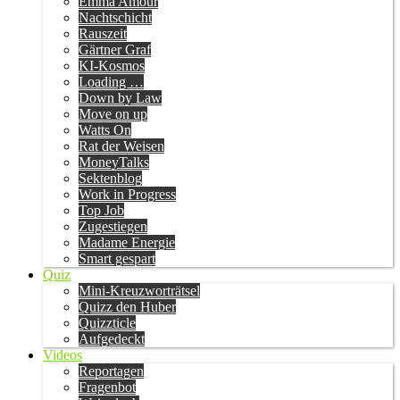
Emma Amour
Nachtschicht
Rauszeit
Gärtner Graf
KI-Kosmos
Loading …
Down by Law
Move on up
Watts On
Rat der Weisen
MoneyTalks
Sektenblog
Work in Progress
Top Job
Zugestiegen
Madame Energie
Smart gespart
Quiz
Mini-Kreuzworträtsel
Quizz den Huber
Quizzticle
Aufgedeckt
Videos
Reportagen
Fragenbot