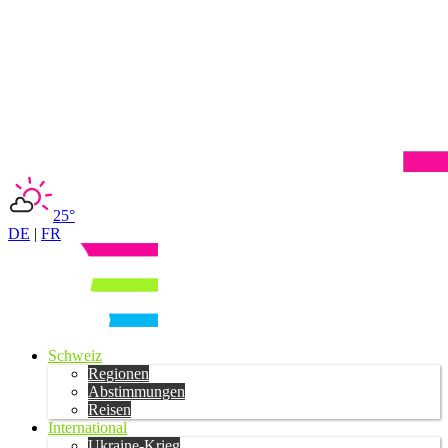
25°
DE
|
FR
Schweiz
Regionen
Abstimmungen
Reisen
International
Ukraine-Krieg