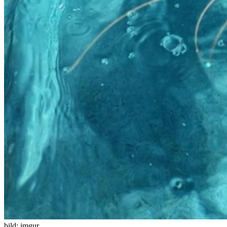
bild:
imgur