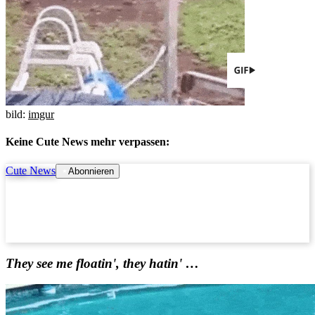
bild:
imgur
Keine Cute News mehr verpassen:
Cute News
Abonnieren
They see me floatin', they hatin' …