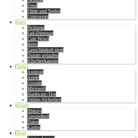
Food
Filme und Serien
Unterwegs
Spass
Picdump
Fail-Dienstag
Cute News
Retro
Gerechtigkeit siegt
Dumm gelaufen
Klischeekanone
Digital
Android
Apple
Google
Microsoft
Hardware-Test
Online-Sicherheit
Wissen
History
Gesundheit
Daten
Karten
Blogs