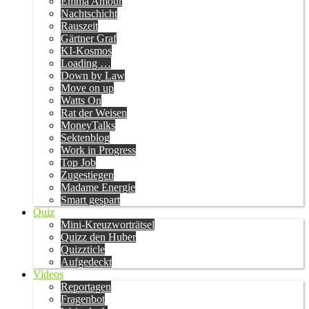
Emma Amour
Nachtschicht
Rauszeit
Gärtner Graf
KI-Kosmos
Loading …
Down by Law
Move on up
Watts On
Rat der Weisen
MoneyTalks
Sektenblog
Work in Progress
Top Job
Zugestiegen
Madame Energie
Smart gespart
Quiz
Mini-Kreuzworträtsel
Quizz den Huber
Quizzticle
Aufgedeckt
Videos
Reportagen
Fragenbot