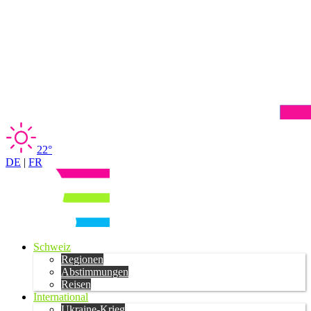
22°
DE
|
FR
Schweiz
Regionen
Abstimmungen
Reisen
International
Ukraine-Krieg