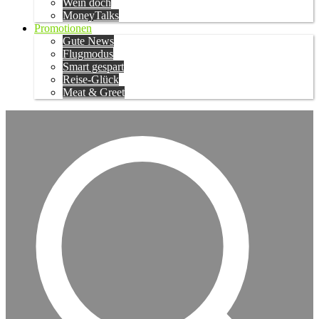
Wein doch
MoneyTalks
Promotionen
Gute News
Flugmodus
Smart gespart
Reise-Glück
Meat & Greet