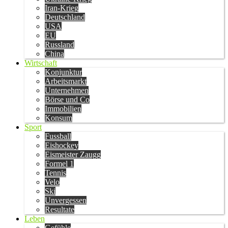
Iran-Krieg
Deutschland
USA
EU
Russland
China
Wirtschaft
Konjunktur
Arbeitsmarkt
Unternehmen
Börse und Co
Immobilien
Konsum
Sport
Fussball
Eishockey
Eismeister Zaugg
Formel 1
Tennis
Velo
Ski
Unvergessen
Resultate
Leben
Gefühle