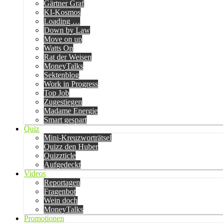
Gärtner Graf
KI-Kosmos
Loading …
Down by Law
Move on up
Watts On
Rat der Weisen
MoneyTalks
Sektenblog
Work in Progress
Top Job
Zugestiegen
Madame Energie
Smart gespart
Quiz
Mini-Kreuzworträtsel
Quizz den Huber
Quizzticle
Aufgedeckt
Videos
Reportagen
Fragenbot
Wein doch
MoneyTalks
Promotionen