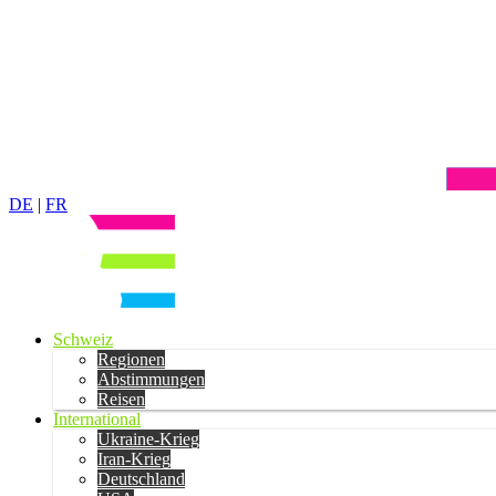
DE
|
FR
Schweiz
Regionen
Abstimmungen
Reisen
International
Ukraine-Krieg
Iran-Krieg
Deutschland