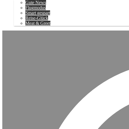
Gute News
Flugmodus
Smart gespart
Reise-Glück
Meat & Greet