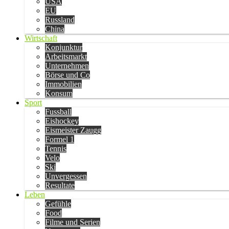
USA
EU
Russland
China
Wirtschaft
Konjunktur
Arbeitsmarkt
Unternehmen
Börse und Co
Immobilien
Konsum
Sport
Fussball
Eishockey
Eismeister Zaugg
Formel 1
Tennis
Velo
Ski
Unvergessen
Resultate
Leben
Gefühle
Food
Filme und Serien