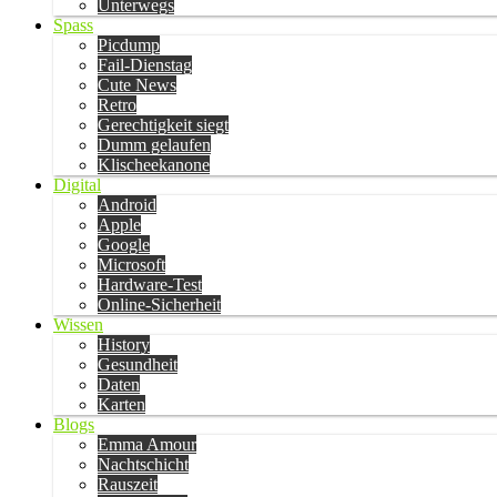
Unterwegs
Spass
Picdump
Fail-Dienstag
Cute News
Retro
Gerechtigkeit siegt
Dumm gelaufen
Klischeekanone
Digital
Android
Apple
Google
Microsoft
Hardware-Test
Online-Sicherheit
Wissen
History
Gesundheit
Daten
Karten
Blogs
Emma Amour
Nachtschicht
Rauszeit