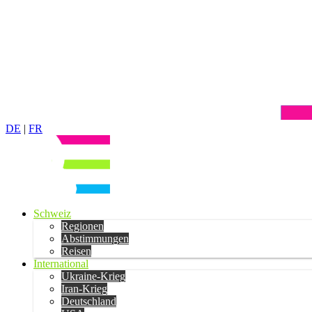
DE
|
FR
Schweiz
Regionen
Abstimmungen
Reisen
International
Ukraine-Krieg
Iran-Krieg
Deutschland