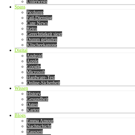
Unterwegs
Spass
Picdump
Fail-Dienstag
Cute News
Retro
Gerechtigkeit siegt
Dumm gelaufen
Klischeekanone
Digital
Android
Apple
Google
Microsoft
Hardware-Test
Online-Sicherheit
Wissen
History
Gesundheit
Daten
Karten
Blogs
Emma Amour
Nachtschicht
Rauszeit