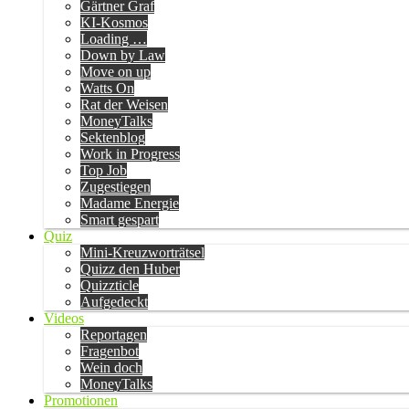
Gärtner Graf
KI-Kosmos
Loading …
Down by Law
Move on up
Watts On
Rat der Weisen
MoneyTalks
Sektenblog
Work in Progress
Top Job
Zugestiegen
Madame Energie
Smart gespart
Quiz
Mini-Kreuzworträtsel
Quizz den Huber
Quizzticle
Aufgedeckt
Videos
Reportagen
Fragenbot
Wein doch
MoneyTalks
Promotionen