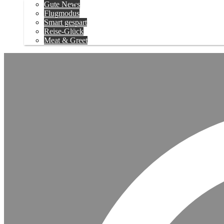
Gute News
Flugmodus
Smart gespart
Reise-Glück
Meat & Greet