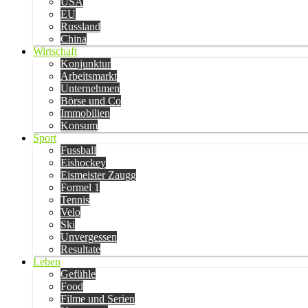
USA
EU
Russland
China
Wirtschaft
Konjunktur
Arbeitsmarkt
Unternehmen
Börse und Co
Immobilien
Konsum
Sport
Fussball
Eishockey
Eismeister Zaugg
Formel 1
Tennis
Velo
Ski
Unvergessen
Resultate
Leben
Gefühle
Food
Filme und Serien