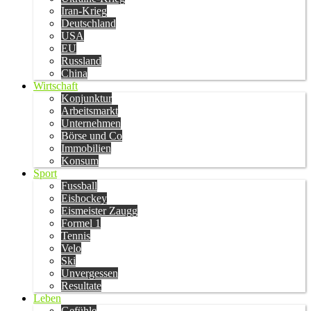
Iran-Krieg
Deutschland
USA
EU
Russland
China
Wirtschaft
Konjunktur
Arbeitsmarkt
Unternehmen
Börse und Co
Immobilien
Konsum
Sport
Fussball
Eishockey
Eismeister Zaugg
Formel 1
Tennis
Velo
Ski
Unvergessen
Resultate
Leben
Gefühle