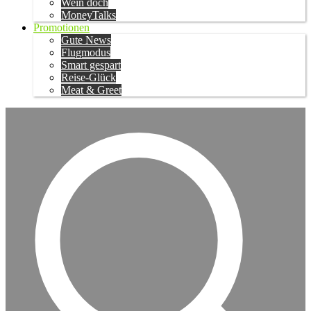
Wein doch
MoneyTalks
Promotionen
Gute News
Flugmodus
Smart gespart
Reise-Glück
Meat & Greet