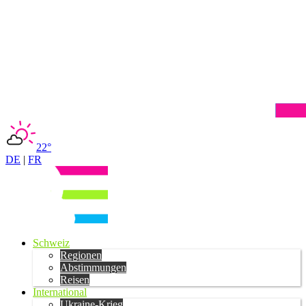
22°
DE
|
FR
Schweiz
Regionen
Abstimmungen
Reisen
International
Ukraine-Krieg