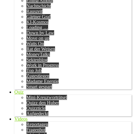
Emma Amour
Nachtschicht
Rauszeit
Gärtner Graf
KI-Kosmos
Loading …
Down by Law
Move on up
Watts On
Rat der Weisen
MoneyTalks
Sektenblog
Work in Progress
Top Job
Zugestiegen
Madame Energie
Smart gespart
Quiz
Mini-Kreuzworträtsel
Quizz den Huber
Quizzticle
Aufgedeckt
Videos
Reportagen
Fragenbot