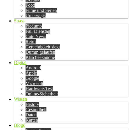
Food
Filme und Serien
Unterwegs
Spass
Picdump
Fail-Dienstag
Cute News
Retro
Gerechtigkeit siegt
Dumm gelaufen
Klischeekanone
Digital
Android
Apple
Google
Microsoft
Hardware-Test
Online-Sicherheit
Wissen
History
Gesundheit
Daten
Karten
Blogs