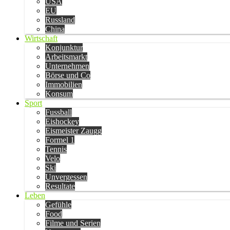
USA
EU
Russland
China
Wirtschaft
Konjunktur
Arbeitsmarkt
Unternehmen
Börse und Co
Immobilien
Konsum
Sport
Fussball
Eishockey
Eismeister Zaugg
Formel 1
Tennis
Velo
Ski
Unvergessen
Resultate
Leben
Gefühle
Food
Filme und Serien