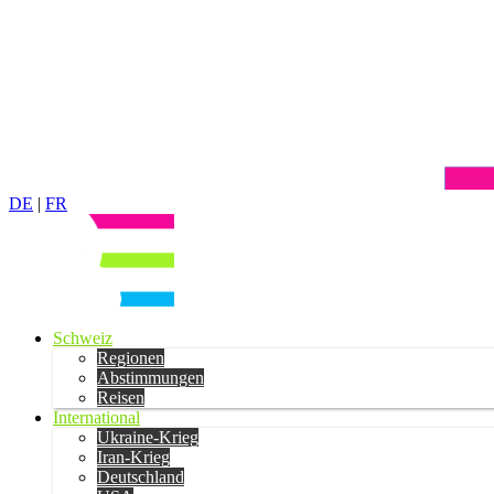
DE
|
FR
Schweiz
Regionen
Abstimmungen
Reisen
International
Ukraine-Krieg
Iran-Krieg
Deutschland