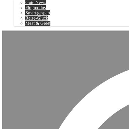
Gute News
Flugmodus
Smart gespart
Reise-Glück
Meat & Greet