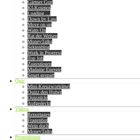
Gärtner Graf
KI-Kosmos
Loading …
Down by Law
Move on up
Watts On
Rat der Weisen
MoneyTalks
Sektenblog
Work in Progress
Top Job
Zugestiegen
Madame Energie
Smart gespart
Quiz
Mini-Kreuzworträtsel
Quizz den Huber
Quizzticle
Aufgedeckt
Videos
Reportagen
Fragenbot
Wein doch
MoneyTalks
Promotionen