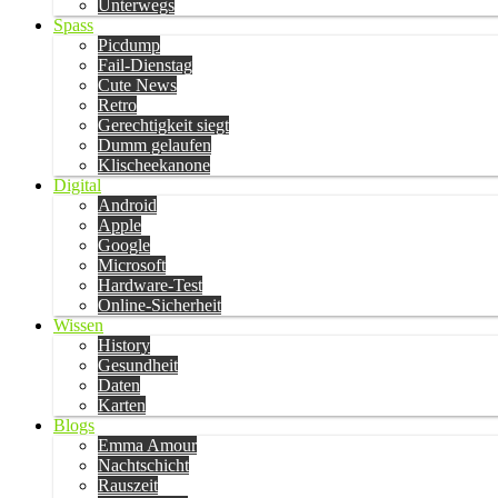
Unterwegs
Spass
Picdump
Fail-Dienstag
Cute News
Retro
Gerechtigkeit siegt
Dumm gelaufen
Klischeekanone
Digital
Android
Apple
Google
Microsoft
Hardware-Test
Online-Sicherheit
Wissen
History
Gesundheit
Daten
Karten
Blogs
Emma Amour
Nachtschicht
Rauszeit