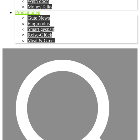
Wein doch
MoneyTalks
Promotionen
Gute News
Flugmodus
Smart gespart
Reise-Glück
Meat & Greet