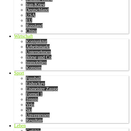
Iran-Krieg
Deutschland
USA
EU
Russland
China
Wirtschaft
Konjunktur
Arbeitsmarkt
Unternehmen
Börse und Co
Immobilien
Konsum
Sport
Fussball
Eishockey
Eismeister Zaugg
Formel 1
Tennis
Velo
Ski
Unvergessen
Resultate
Leben
Gefühle