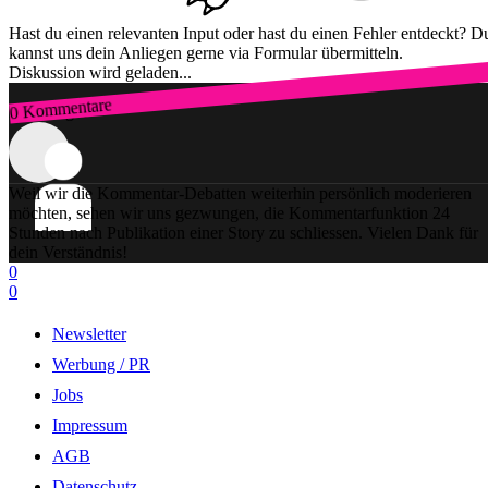
Hast du einen relevanten Input oder hast du einen Fehler entdeckt? D
kannst uns dein Anliegen gerne via Formular übermitteln.
Diskussion wird geladen...
0 Kommentare
Zum Login
Weil wir die Kommentar-Debatten weiterhin persönlich moderieren
möchten, sehen wir uns gezwungen, die Kommentarfunktion 24
Stunden nach Publikation einer Story zu schliessen. Vielen Dank für
dein Verständnis!
0
0
Newsletter
Werbung / PR
Jobs
Impressum
AGB
Datenschutz