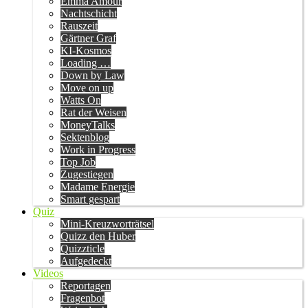
Emma Amour
Nachtschicht
Rauszeit
Gärtner Graf
KI-Kosmos
Loading …
Down by Law
Move on up
Watts On
Rat der Weisen
MoneyTalks
Sektenblog
Work in Progress
Top Job
Zugestiegen
Madame Energie
Smart gespart
Quiz
Mini-Kreuzworträtsel
Quizz den Huber
Quizzticle
Aufgedeckt
Videos
Reportagen
Fragenbot