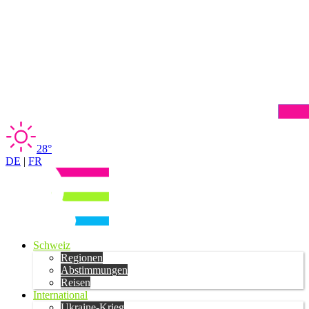
28°
DE
|
FR
Schweiz
Regionen
Abstimmungen
Reisen
International
Ukraine-Krieg