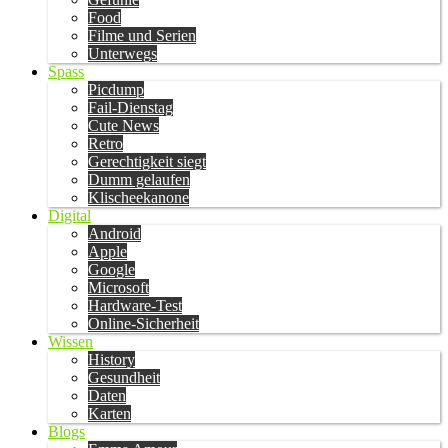
Food
Filme und Serien
Unterwegs
Spass
Picdump
Fail-Dienstag
Cute News
Retro
Gerechtigkeit siegt
Dumm gelaufen
Klischeekanone
Digital
Android
Apple
Google
Microsoft
Hardware-Test
Online-Sicherheit
Wissen
History
Gesundheit
Daten
Karten
Blogs