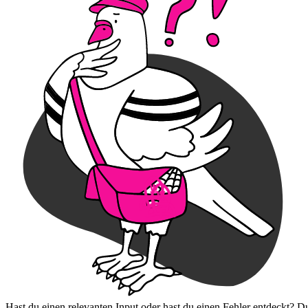
Hast du einen relevanten Input oder hast du einen Fehler entdeckt? D