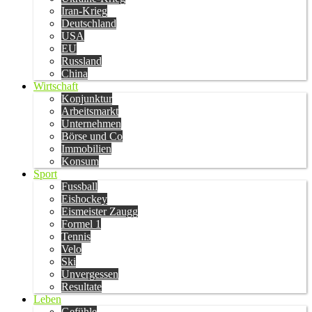
Iran-Krieg
Deutschland
USA
EU
Russland
China
Wirtschaft
Konjunktur
Arbeitsmarkt
Unternehmen
Börse und Co
Immobilien
Konsum
Sport
Fussball
Eishockey
Eismeister Zaugg
Formel 1
Tennis
Velo
Ski
Unvergessen
Resultate
Leben
Gefühle