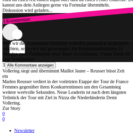
kannst uns dein Anliegen gerne via Formular übermitteln.
Diskussion wird geladen...
3 Kommentare
Zum Login
Weil wir die Kommentar-Debatten weiterhin persönlich moderieren
möchten, sehen wir uns gezwungen, die Kommentarfunktion 24
Stunden nach Publikation einer Story zu schliessen. Vielen Dank für
dein Verständnis!
3
Alle Kommentare anzeigen
Vollering siegt und übernimmt Maillot Jaune – Reusser büsst Zeit
ein
Marlen Reusser verliert in der vorletzten Etappe der Tour de France
Femmes gegenüber ihren Konkurrentinnen um den Gesamtsieg
weitere wertvolle Sekunden. Neue Leaderin ist nach dem längsten
Teilstück der Tour mit Ziel in Nizza die Niederländerin Demi
Vollering.
Zur Story
0
0
Newsletter