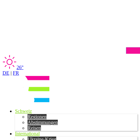
26°
DE
|
FR
Schweiz
Regionen
Abstimmungen
Reisen
International
Ukraine-Krieg