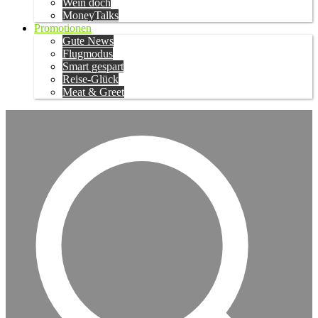
Wein doch
MoneyTalks
Promotionen
Gute News
Flugmodus
Smart gespart
Reise-Glück
Meat & Greet