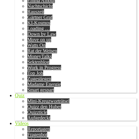
Emma Amour
Nachtschicht
Rauszeit
Gärtner Graf
KI-Kosmos
Loading …
Down by Law
Move on up
Watts On
Rat der Weisen
MoneyTalks
Sektenblog
Work in Progress
Top Job
Zugestiegen
Madame Energie
Smart gespart
Quiz
Mini-Kreuzworträtsel
Quizz den Huber
Quizzticle
Aufgedeckt
Videos
Reportagen
Fragenbot