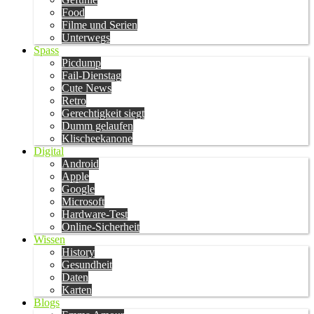
Food
Filme und Serien
Unterwegs
Spass
Picdump
Fail-Dienstag
Cute News
Retro
Gerechtigkeit siegt
Dumm gelaufen
Klischeekanone
Digital
Android
Apple
Google
Microsoft
Hardware-Test
Online-Sicherheit
Wissen
History
Gesundheit
Daten
Karten
Blogs