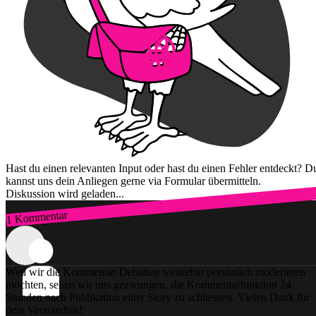
Hast du einen relevanten Input oder hast du einen Fehler entdeckt? D
kannst uns dein Anliegen gerne via Formular übermitteln.
Diskussion wird geladen...
1 Kommentar
Zum Login
Weil wir die Kommentar-Debatten weiterhin persönlich moderieren
möchten, sehen wir uns gezwungen, die Kommentarfunktion 24
Stunden nach Publikation einer Story zu schliessen. Vielen Dank für
dein Verständnis!