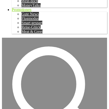
Wein doch
MoneyTalks
Promotionen
Gute News
Flugmodus
Smart gespart
Reise-Glück
Meat & Greet