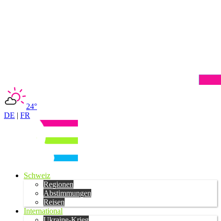
24°
DE
|
FR
Schweiz
Regionen
Abstimmungen
Reisen
International
Ukraine-Krieg