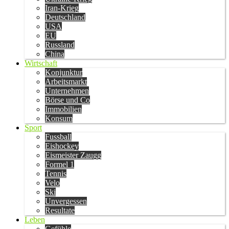
Iran-Krieg
Deutschland
USA
EU
Russland
China
Wirtschaft
Konjunktur
Arbeitsmarkt
Unternehmen
Börse und Co
Immobilien
Konsum
Sport
Fussball
Eishockey
Eismeister Zaugg
Formel 1
Tennis
Velo
Ski
Unvergessen
Resultate
Leben
Gefühle