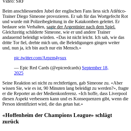
Video: SRF
Beim anschliessenden Jubel der englischen Fans liess sich Atlético-
Trainer Diego Simeone provozieren. Er sah für das Wortgefecht Rot
und wurde mit Polizeibegleitung in die Katakomben geleitet. Er
bedaure sein Verhalten,
sagte der Argentinier nach dem Spiel.
Gleichzeitig schilderte Simeone, wie er und andere Trainer
andauernd beleidigt würden. «Das ist nicht leicht. Ich sah, wie das
dritte Tor fiel, drehte mich um, die Beleidigungen gingen weiter
und, nun ja, ich bin auch nur ein Mensch.»
pic.twitter.com/Arpzm4ysux
— Epic Red Cards (@epicredcards)
September 18,
2025
Seine Reaktion sei nicht zu rechtfertigen, gab Simeone zu. «Aber
wissen Sie, wie es ist, 90 Minuten lang beleidigt zu werden?», fragte
er die Reporter an der Medienkonferenz. «Ich hoffe, dass Liverpool
diesen Aspekt verbessern kann und es Konsequenzen gibt, wenn die
Person identifiziert wird, die das getan hat.»
«Hoffenheim der Champions League» schlägt
zurück