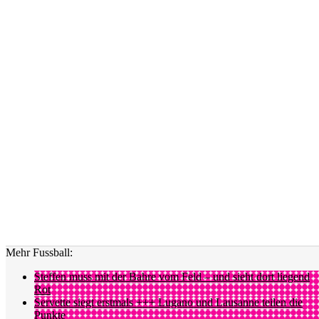
Mehr Fussball:
Steffen muss mit der Bahre vom Feld – und sieht dort liegend
Rot
Servette siegt erstmals +++ Lugano und Lausanne teilen die
Punkte