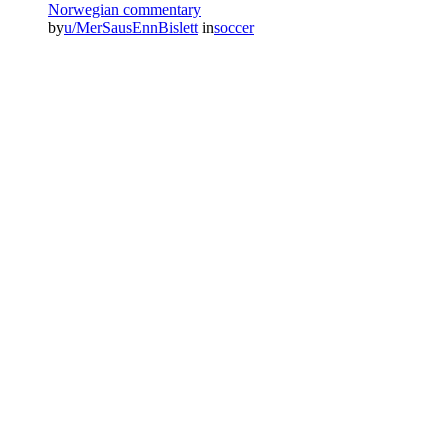
Norwegian commentary
by
u/MerSausEnnBislett
in
soccer