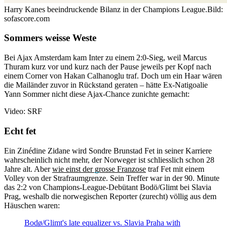
Harry Kanes beeindruckende Bilanz in der Champions League.
Bild:
sofascore.com
Sommers weisse Weste
Bei Ajax Amsterdam kam Inter zu einem 2:0-Sieg, weil Marcus
Thuram kurz vor und kurz nach der Pause jeweils per Kopf nach
einem Corner von Hakan Calhanoglu traf. Doch um ein Haar wären
die Mailänder zuvor in Rückstand geraten – hätte Ex-Natigoalie
Yann Sommer nicht diese Ajax-Chance zunichte gemacht:
Video: SRF
Echt fet
Ein Zinédine Zidane wird Sondre Brunstad Fet in seiner Karriere
wahrscheinlich nicht mehr, der Norweger ist schliesslich schon 28
Jahre alt. Aber
wie einst der grosse Franzose
traf Fet mit einem
Volley von der Strafraumgrenze. Sein Treffer war in der 90. Minute
das 2:2 von Champions-League-Debütant Bodö/Glimt bei Slavia
Prag, weshalb die norwegischen Reporter (zurecht) völlig aus dem
Häuschen waren:
Bodø/Glimt's late equalizer vs. Slavia Praha with