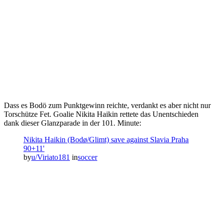
Dass es Bodö zum Punktgewinn reichte, verdankt es aber nicht nur
Torschütze Fet. Goalie Nikita Haikin rettete das Unentschieden
dank dieser Glanzparade in der 101. Minute:
Nikita Haikin (Bodø/Glimt) save against Slavia Praha
90+11'
by
u/Viriato181
in
soccer