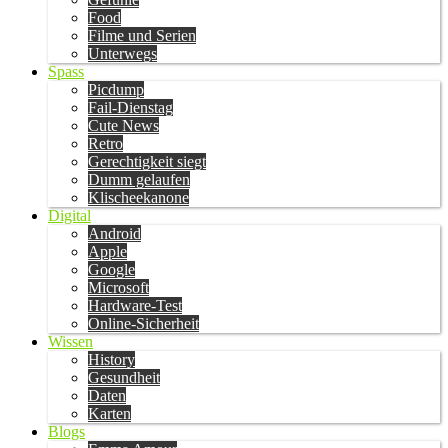
Food
Filme und Serien
Unterwegs
Spass
Picdump
Fail-Dienstag
Cute News
Retro
Gerechtigkeit siegt
Dumm gelaufen
Klischeekanone
Digital
Android
Apple
Google
Microsoft
Hardware-Test
Online-Sicherheit
Wissen
History
Gesundheit
Daten
Karten
Blogs