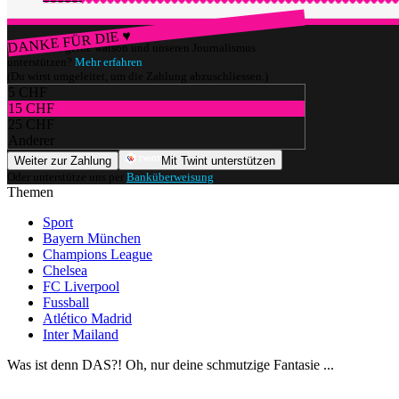
DANKE FÜR DIE ♥
Würdest du gerne watson und unseren Journalismus
unterstützen?
Mehr erfahren
(Du wirst umgeleitet, um die Zahlung abzuschliessen.)
5 CHF
15 CHF
25 CHF
Anderer
Weiter zur Zahlung
Mit Twint unterstützen
Oder unterstütze uns per
Banküberweisung
.
Themen
Sport
Bayern München
Champions League
Chelsea
FC Liverpool
Fussball
Atlético Madrid
Inter Mailand
Was ist denn DAS?! Oh, nur deine schmutzige Fantasie ...