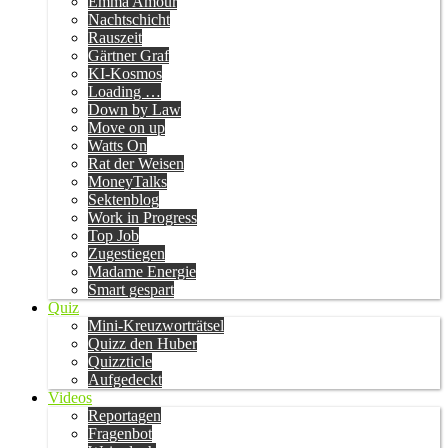
Emma Amour
Nachtschicht
Rauszeit
Gärtner Graf
KI-Kosmos
Loading …
Down by Law
Move on up
Watts On
Rat der Weisen
MoneyTalks
Sektenblog
Work in Progress
Top Job
Zugestiegen
Madame Energie
Smart gespart
Quiz
Mini-Kreuzworträtsel
Quizz den Huber
Quizzticle
Aufgedeckt
Videos
Reportagen
Fragenbot