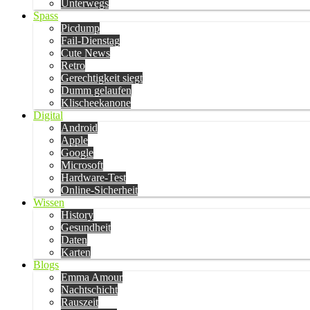
Unterwegs
Spass
Picdump
Fail-Dienstag
Cute News
Retro
Gerechtigkeit siegt
Dumm gelaufen
Klischeekanone
Digital
Android
Apple
Google
Microsoft
Hardware-Test
Online-Sicherheit
Wissen
History
Gesundheit
Daten
Karten
Blogs
Emma Amour
Nachtschicht
Rauszeit