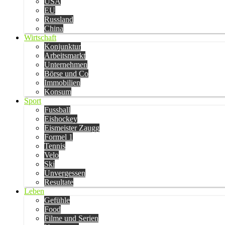
USA
EU
Russland
China
Wirtschaft
Konjunktur
Arbeitsmarkt
Unternehmen
Börse und Co
Immobilien
Konsum
Sport
Fussball
Eishockey
Eismeister Zaugg
Formel 1
Tennis
Velo
Ski
Unvergessen
Resultate
Leben
Gefühle
Food
Filme und Serien