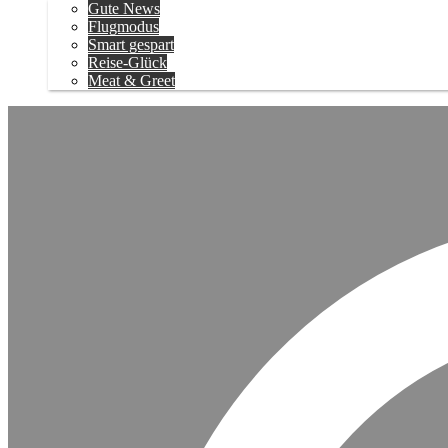
Gute News
Flugmodus
Smart gespart
Reise-Glück
Meat & Greet