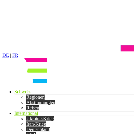
DE
|
FR
Schweiz
Regionen
Abstimmungen
Reisen
International
Ukraine-Krieg
Iran-Krieg
Deutschland