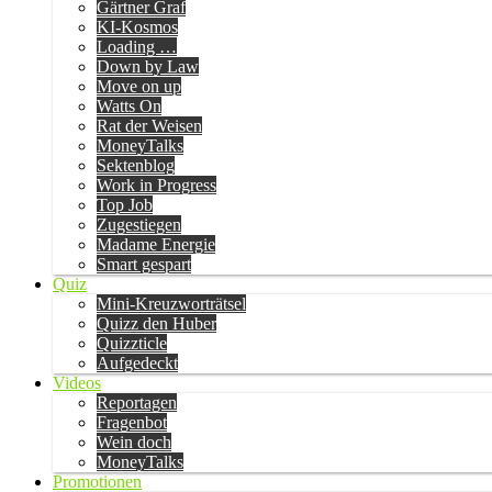
Gärtner Graf
KI-Kosmos
Loading …
Down by Law
Move on up
Watts On
Rat der Weisen
MoneyTalks
Sektenblog
Work in Progress
Top Job
Zugestiegen
Madame Energie
Smart gespart
Quiz
Mini-Kreuzworträtsel
Quizz den Huber
Quizzticle
Aufgedeckt
Videos
Reportagen
Fragenbot
Wein doch
MoneyTalks
Promotionen