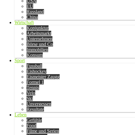
USA
EU
Russland
China
Wirtschaft
Konjunktur
Arbeitsmarkt
Unternehmen
Börse und Co
Immobilien
Konsum
Sport
Fussball
Eishockey
Eismeister Zaugg
Formel 1
Tennis
Velo
Ski
Unvergessen
Resultate
Leben
Gefühle
Food
Filme und Serien