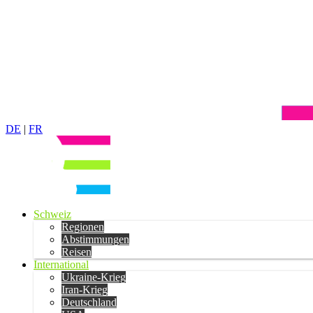
DE
|
FR
Schweiz
Regionen
Abstimmungen
Reisen
International
Ukraine-Krieg
Iran-Krieg
Deutschland