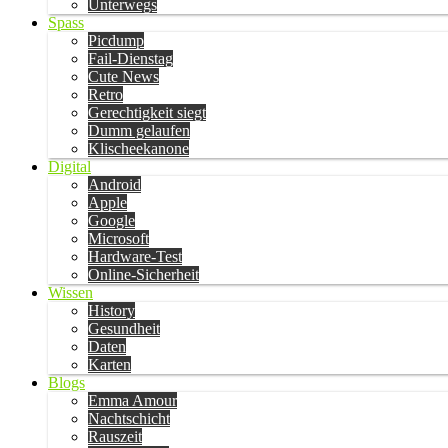
Unterwegs
Spass
Picdump
Fail-Dienstag
Cute News
Retro
Gerechtigkeit siegt
Dumm gelaufen
Klischeekanone
Digital
Android
Apple
Google
Microsoft
Hardware-Test
Online-Sicherheit
Wissen
History
Gesundheit
Daten
Karten
Blogs
Emma Amour
Nachtschicht
Rauszeit