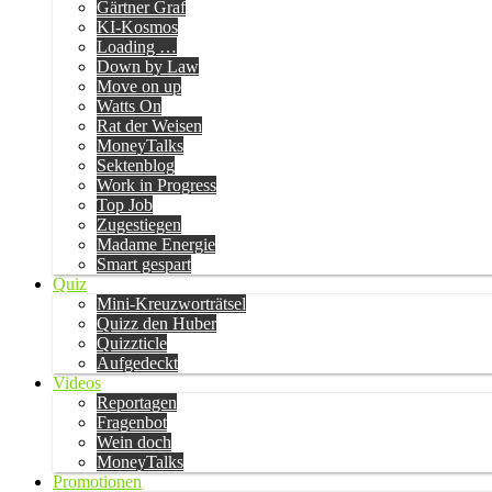
Gärtner Graf
KI-Kosmos
Loading …
Down by Law
Move on up
Watts On
Rat der Weisen
MoneyTalks
Sektenblog
Work in Progress
Top Job
Zugestiegen
Madame Energie
Smart gespart
Quiz
Mini-Kreuzworträtsel
Quizz den Huber
Quizzticle
Aufgedeckt
Videos
Reportagen
Fragenbot
Wein doch
MoneyTalks
Promotionen