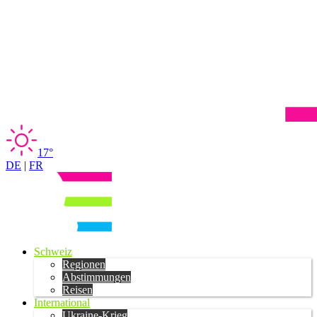
17°
DE
|
FR
Schweiz
Regionen
Abstimmungen
Reisen
International
Ukraine-Krieg