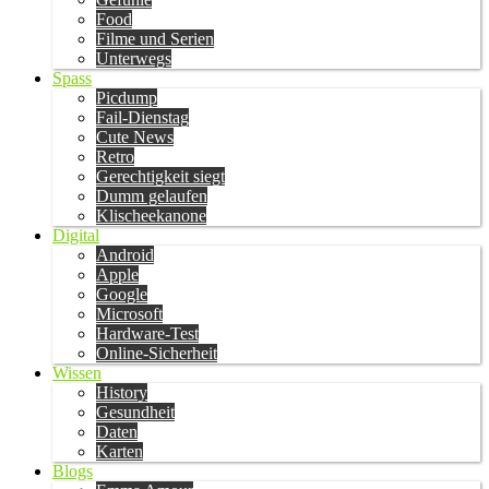
Food
Filme und Serien
Unterwegs
Spass
Picdump
Fail-Dienstag
Cute News
Retro
Gerechtigkeit siegt
Dumm gelaufen
Klischeekanone
Digital
Android
Apple
Google
Microsoft
Hardware-Test
Online-Sicherheit
Wissen
History
Gesundheit
Daten
Karten
Blogs