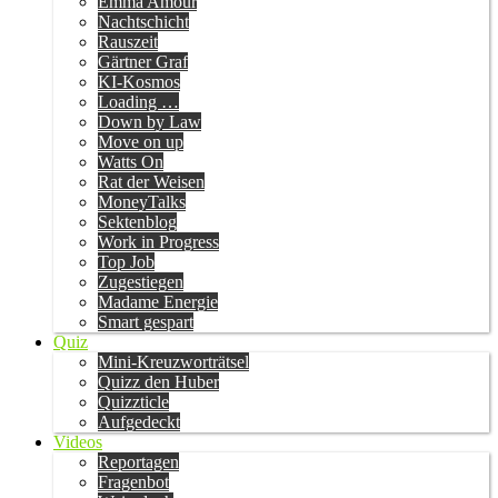
Emma Amour
Nachtschicht
Rauszeit
Gärtner Graf
KI-Kosmos
Loading …
Down by Law
Move on up
Watts On
Rat der Weisen
MoneyTalks
Sektenblog
Work in Progress
Top Job
Zugestiegen
Madame Energie
Smart gespart
Quiz
Mini-Kreuzworträtsel
Quizz den Huber
Quizzticle
Aufgedeckt
Videos
Reportagen
Fragenbot