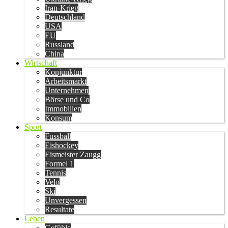
Iran-Krieg
Deutschland
USA
EU
Russland
China
Wirtschaft
Konjunktur
Arbeitsmarkt
Unternehmen
Börse und Co
Immobilien
Konsum
Sport
Fussball
Eishockey
Eismeister Zaugg
Formel 1
Tennis
Velo
Ski
Unvergessen
Resultate
Leben
Gefühle