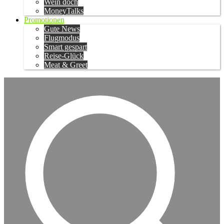
Wein doch
MoneyTalks
Promotionen
Gute News
Flugmodus
Smart gespart
Reise-Glück
Meat & Greet