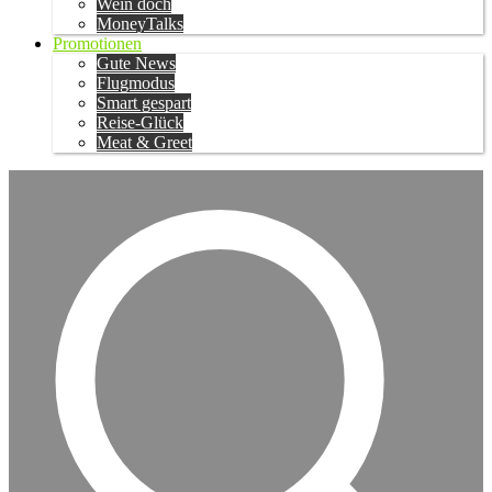
Wein doch
MoneyTalks
Promotionen
Gute News
Flugmodus
Smart gespart
Reise-Glück
Meat & Greet