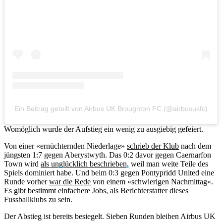
Ein Beitrag geteilt von Airbus UK Broughton FC (@airbusukfc)
Womöglich wurde der Aufstieg ein wenig zu ausgiebig gefeiert.
Von einer «ernüchternden Niederlage»
schrieb der Klub
nach dem
jüngsten 1:7 gegen Aberystwyth. Das 0:2 davor gegen Caernarfon
Town wird
als unglücklich beschrieben,
weil man weite Teile des
Spiels dominiert habe. Und beim 0:3 gegen Pontypridd United eine
Runde vorher
war die Rede
von einem «schwierigen Nachmittag».
Es gibt bestimmt einfachere Jobs, als Berichterstatter dieses
Fussballklubs zu sein.
Der Abstieg ist bereits besiegelt. Sieben Runden bleiben Airbus UK