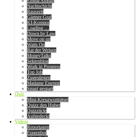
Emma Amour
Nachtschicht
Rauszeit
Gärtner Graf
KI-Kosmos
Loading …
Down by Law
Move on up
Watts On
Rat der Weisen
MoneyTalks
Sektenblog
Work in Progress
Top Job
Zugestiegen
Madame Energie
Smart gespart
Quiz
Mini-Kreuzworträtsel
Quizz den Huber
Quizzticle
Aufgedeckt
Videos
Reportagen
Fragenbot