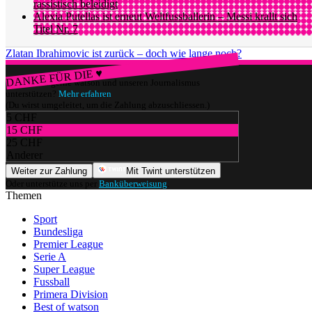
rassistisch beleidigt
Alexia Putellas ist erneut Weltfussballerin – Messi krallt sich
Titel Nr. 7
Zlatan Ibrahimovic ist zurück – doch wie lange noch?
DANKE FÜR DIE ♥
Würdest du gerne watson und unseren Journalismus
unterstützen?
Mehr erfahren
(Du wirst umgeleitet, um die Zahlung abzuschliessen.)
5 CHF
15 CHF
25 CHF
Anderer
Weiter zur Zahlung
Mit Twint unterstützen
Oder unterstütze uns per
Banküberweisung
.
Themen
Sport
Bundesliga
Premier League
Serie A
Super League
Fussball
Primera Division
Best of watson