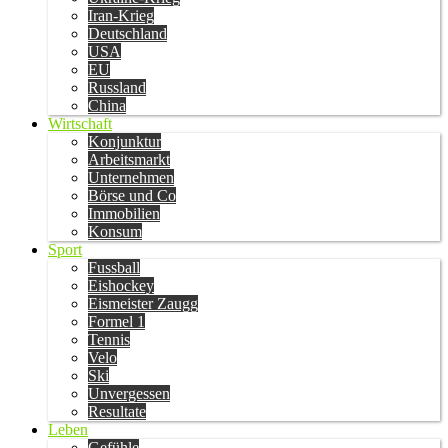
Iran-Krieg
Deutschland
USA
EU
Russland
China
Wirtschaft
Konjunktur
Arbeitsmarkt
Unternehmen
Börse und Co
Immobilien
Konsum
Sport
Fussball
Eishockey
Eismeister Zaugg
Formel 1
Tennis
Velo
Ski
Unvergessen
Resultate
Leben
Gefühle