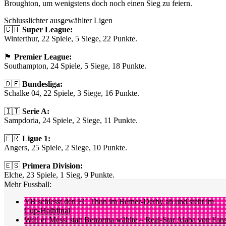
Broughton, um wenigstens doch noch einen Sieg zu feiern.
Schlusslichter ausgewählter Ligen
🇨🇭
Super League:
Winterthur, 22 Spiele, 5 Siege, 22 Punkte.
🏴󠁧󠁢󠁥󠁮󠁧󠁿
Premier League:
Southampton, 24 Spiele, 5 Siege, 18 Punkte.
🇩🇪
Bundesliga:
Schalke 04, 22 Spiele, 3 Siege, 16 Punkte.
🇮🇹
Serie A:
Sampdoria, 24 Spiele, 2 Siege, 11 Punkte.
🇫🇷
Ligue 1:
Angers, 25 Spiele, 2 Siege, 10 Punkte.
🇪🇸
Primera Division:
Elche, 23 Spiele, 1 Sieg, 9 Punkte.
Mehr Fussball:
YB schiesst den FC Thun im Berner-Derby ab und steht im
Cup-Halbfinal
Weil er Messi statt Benzema wählte – Real-Star Alaba von Fan