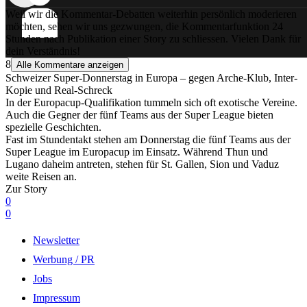
Weil wir die Kommentar-Debatten weiterhin persönlich moderieren
möchten, sehen wir uns gezwungen, die Kommentarfunktion 24
Stunden nach Publikation einer Story zu schliessen. Vielen Dank für
dein Verständnis!
8
Alle Kommentare anzeigen
Schweizer Super-Donnerstag in Europa – gegen Arche-Klub, Inter-
Kopie und Real-Schreck
In der Europacup-Qualifikation tummeln sich oft exotische Vereine.
Auch die Gegner der fünf Teams aus der Super League bieten
spezielle Geschichten.
Fast im Stundentakt stehen am Donnerstag die fünf Teams aus der
Super League im Europacup im Einsatz. Während Thun und
Lugano daheim antreten, stehen für St. Gallen, Sion und Vaduz
weite Reisen an.
Zur Story
0
0
Newsletter
Werbung / PR
Jobs
Impressum