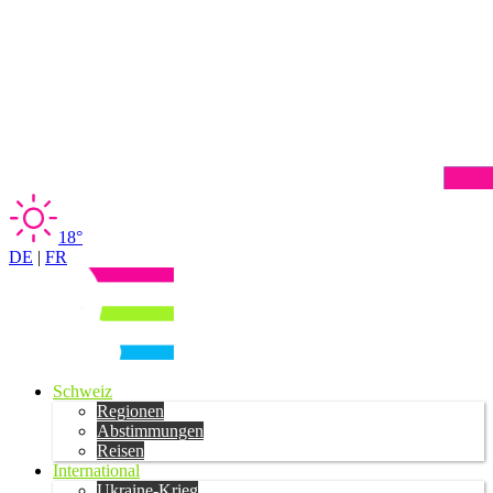
18°
DE
|
FR
Schweiz
Regionen
Abstimmungen
Reisen
International
Ukraine-Krieg