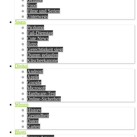
Food
Filme und Serien
Unterwegs
Spass
Picdump
Fail-Dienstag
Cute News
Retro
Gerechtigkeit siegt
Dumm gelaufen
Klischeekanone
Digital
Android
Apple
Google
Microsoft
Hardware-Test
Online-Sicherheit
Wissen
History
Gesundheit
Daten
Karten
Blogs