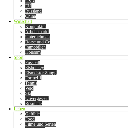
USA
EU
Russland
China
Wirtschaft
Konjunktur
Arbeitsmarkt
Unternehmen
Börse und Co
Immobilien
Konsum
Sport
Fussball
Eishockey
Eismeister Zaugg
Formel 1
Tennis
Velo
Ski
Unvergessen
Resultate
Leben
Gefühle
Food
Filme und Serien