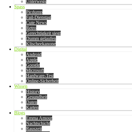
Unterwegs
Spass
Picdump
Fail-Dienstag
Cute News
Retro
Gerechtigkeit siegt
Dumm gelaufen
Klischeekanone
Digital
Android
Apple
Google
Microsoft
Hardware-Test
Online-Sicherheit
Wissen
History
Gesundheit
Daten
Karten
Blogs
Emma Amour
Nachtschicht
Rauszeit