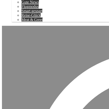
Gute News
Flugmodus
Smart gespart
Reise-Glück
Meat & Greet