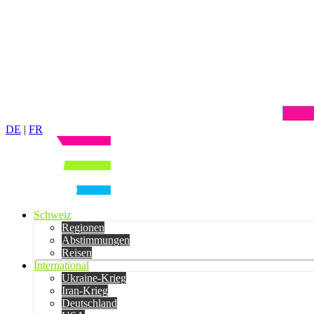
DE
|
FR
Schweiz
Regionen
Abstimmungen
Reisen
International
Ukraine-Krieg
Iran-Krieg
Deutschland