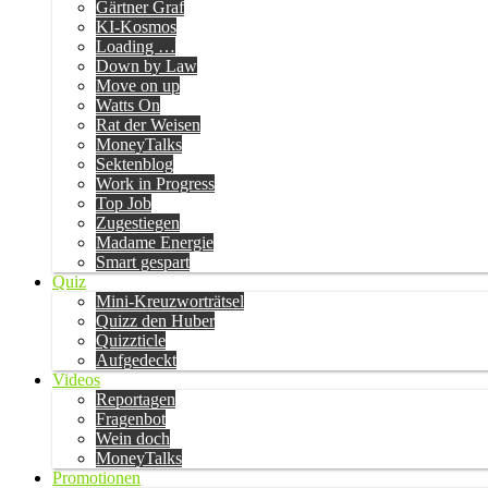
Gärtner Graf
KI-Kosmos
Loading …
Down by Law
Move on up
Watts On
Rat der Weisen
MoneyTalks
Sektenblog
Work in Progress
Top Job
Zugestiegen
Madame Energie
Smart gespart
Quiz
Mini-Kreuzworträtsel
Quizz den Huber
Quizzticle
Aufgedeckt
Videos
Reportagen
Fragenbot
Wein doch
MoneyTalks
Promotionen