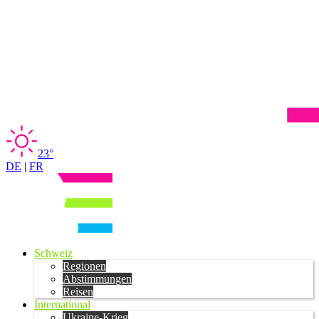
23°
DE
|
FR
Schweiz
Regionen
Abstimmungen
Reisen
International
Ukraine-Krieg