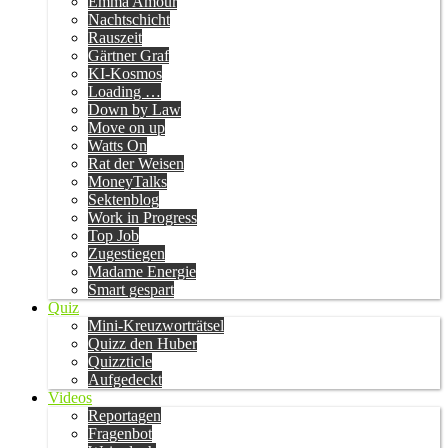
Emma Amour
Nachtschicht
Rauszeit
Gärtner Graf
KI-Kosmos
Loading …
Down by Law
Move on up
Watts On
Rat der Weisen
MoneyTalks
Sektenblog
Work in Progress
Top Job
Zugestiegen
Madame Energie
Smart gespart
Quiz
Mini-Kreuzworträtsel
Quizz den Huber
Quizzticle
Aufgedeckt
Videos
Reportagen
Fragenbot