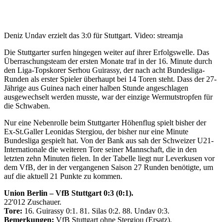
Deniz Undav erzielt das 3:0 für Stuttgart.
Video: streamja
Die Stuttgarter surfen hingegen weiter auf ihrer Erfolgswelle. Das
Überraschungsteam der ersten Monate traf in der 16. Minute durch
den Liga-Topskorer Serhou Guirassy, der nach acht Bundesliga-
Runden als erster Spieler überhaupt bei 14 Toren steht. Dass der 27-
Jährige aus Guinea nach einer halben Stunde angeschlagen
ausgewechselt werden musste, war der einzige Wermutstropfen für
die Schwaben.
Nur eine Nebenrolle beim Stuttgarter Höhenflug spielt bisher der
Ex-St.Galler Leonidas Stergiou, der bisher nur eine Minute
Bundesliga gespielt hat. Von der Bank aus sah der Schweizer U21-
Internationale die weiteren Tore seiner Mannschaft, die in den
letzten zehn Minuten fielen. In der Tabelle liegt nur Leverkusen vor
dem VfB, der in der vergangenen Saison 27 Runden benötigte, um
auf die aktuell 21 Punkte zu kommen.
Union Berlin – VfB Stuttgart 0:3 (0:1).
22'012 Zuschauer.
Tore:
16. Guirassy 0:1. 81. Silas 0:2. 88. Undav 0:3.
Bemerkungen:
VfB Stuttgart ohne Stergiou (Ersatz).