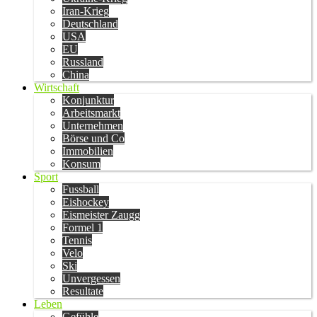
Iran-Krieg
Deutschland
USA
EU
Russland
China
Wirtschaft
Konjunktur
Arbeitsmarkt
Unternehmen
Börse und Co
Immobilien
Konsum
Sport
Fussball
Eishockey
Eismeister Zaugg
Formel 1
Tennis
Velo
Ski
Unvergessen
Resultate
Leben
Gefühle