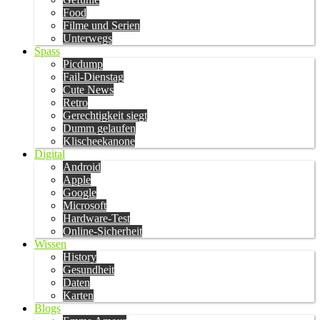
Food
Filme und Serien
Unterwegs
Spass
Picdump
Fail-Dienstag
Cute News
Retro
Gerechtigkeit siegt
Dumm gelaufen
Klischeekanone
Digital
Android
Apple
Google
Microsoft
Hardware-Test
Online-Sicherheit
Wissen
History
Gesundheit
Daten
Karten
Blogs