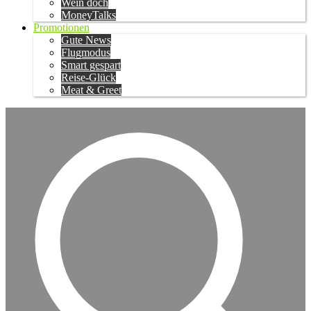
Wein doch
MoneyTalks
Promotionen
Gute News
Flugmodus
Smart gespart
Reise-Glück
Meat & Greet