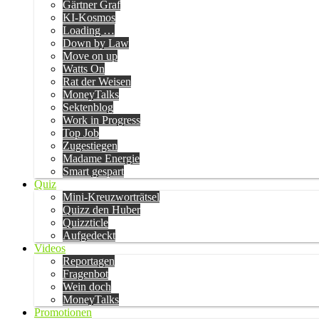
Gärtner Graf
KI-Kosmos
Loading …
Down by Law
Move on up
Watts On
Rat der Weisen
MoneyTalks
Sektenblog
Work in Progress
Top Job
Zugestiegen
Madame Energie
Smart gespart
Quiz
Mini-Kreuzworträtsel
Quizz den Huber
Quizzticle
Aufgedeckt
Videos
Reportagen
Fragenbot
Wein doch
MoneyTalks
Promotionen