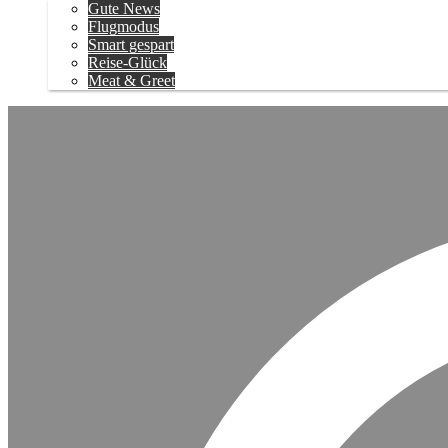
Gute News
Flugmodus
Smart gespart
Reise-Glück
Meat & Greet