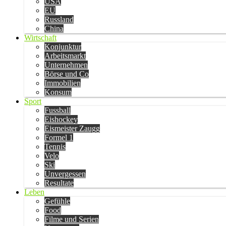
USA
EU
Russland
China
Wirtschaft
Konjunktur
Arbeitsmarkt
Unternehmen
Börse und Co
Immobilien
Konsum
Sport
Fussball
Eishockey
Eismeister Zaugg
Formel 1
Tennis
Velo
Ski
Unvergessen
Resultate
Leben
Gefühle
Food
Filme und Serien