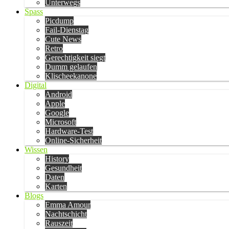
Unterwegs
Spass
Picdump
Fail-Dienstag
Cute News
Retro
Gerechtigkeit siegt
Dumm gelaufen
Klischeekanone
Digital
Android
Apple
Google
Microsoft
Hardware-Test
Online-Sicherheit
Wissen
History
Gesundheit
Daten
Karten
Blogs
Emma Amour
Nachtschicht
Rauszeit