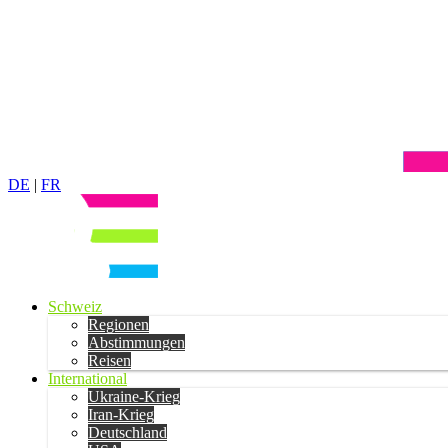
DE
|
FR
Schweiz
Regionen
Abstimmungen
Reisen
International
Ukraine-Krieg
Iran-Krieg
Deutschland