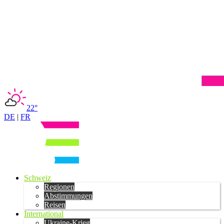
22°
DE
|
FR
Schweiz
Regionen
Abstimmungen
Reisen
International
Ukraine-Krieg