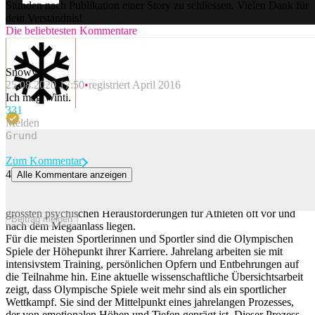
Stunden nach Publikation einer Story zu schliessen. Vielen Dank für
dein Verständnis!
Die beliebtesten Kommentare
Snowy
25.08.2020 17:50
registriert April 2016
Ich mag Winti.
33
1
Melden
Zum Kommentar
4
Alle Kommentare anzeigen
Olympische Spiele können Sportler krank machen
Eine aktuelle wissenschaftliche Arbeit zeigt auf, weshalb die
grössten psychischen Herausforderungen für Athleten oft vor und
Beitrag melden
nach dem Megaanlass liegen.
Für die meisten Sportlerinnen und Sportler sind die Olympischen
Spiele der Höhepunkt ihrer Karriere. Jahrelang arbeiten sie mit
intensivstem Training, persönlichen Opfern und Entbehrungen auf
die Teilnahme hin. Eine aktuelle wissenschaftliche Übersichtsarbeit
zeigt, dass Olympische Spiele weit mehr sind als ein sportlicher
Wettkampf. Sie sind der Mittelpunkt eines jahrelangen Prozesses,
der von emotionalen Höhen und Tiefen geprägt ist. Dieser Prozess