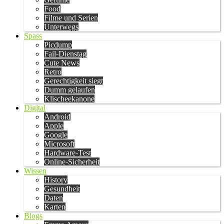
Food
Filme und Serien
Unterwegs
Spass
Picdump
Fail-Dienstag
Cute News
Retro
Gerechtigkeit siegt
Dumm gelaufen
Klischeekanone
Digital
Android
Apple
Google
Microsoft
Hardware-Test
Online-Sicherheit
Wissen
History
Gesundheit
Daten
Karten
Blogs