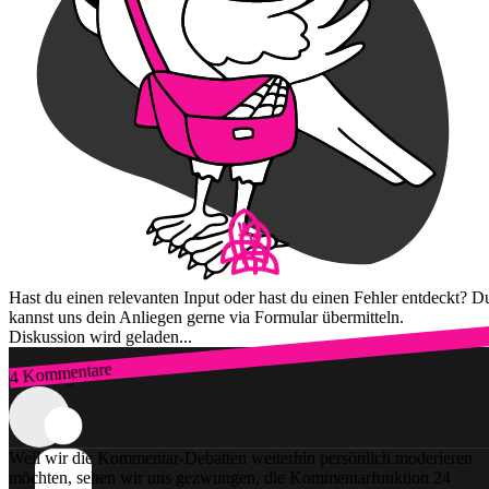
Hast du einen relevanten Input oder hast du einen Fehler entdeckt? D
kannst uns dein Anliegen gerne via Formular übermitteln.
Diskussion wird geladen...
4 Kommentare
Zum Login
Weil wir die Kommentar-Debatten weiterhin persönlich moderieren
möchten, sehen wir uns gezwungen, die Kommentarfunktion 24