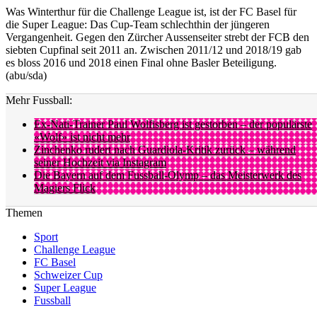
Was Winterthur für die Challenge League ist, ist der FC Basel für
die Super League: Das Cup-Team schlechthin der jüngeren
Vergangenheit. Gegen den Zürcher Aussenseiter strebt der FCB den
siebten Cupfinal seit 2011 an. Zwischen 2011/12 und 2018/19 gab
es bloss 2016 und 2018 einen Final ohne Basler Beteiligung.
(abu/sda)
Mehr Fussball:
Ex-Nati-Trainer Paul Wolfisberg ist gestorben – der populärste
«Wolf» ist nicht mehr
Zinchenko rudert nach Guardiola-Kritik zurück – während
seiner Hochzeit via Instagram
Die Bayern auf dem Fussball-Olymp – das Meisterwerk des
Magiers Flick
Themen
Sport
Challenge League
FC Basel
Schweizer Cup
Super League
Fussball