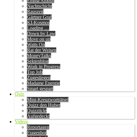
Emma Amour
Nachtschicht
Rauszeit
Gärtner Graf
KI-Kosmos
Loading …
Down by Law
Move on up
Watts On
Rat der Weisen
MoneyTalks
Sektenblog
Work in Progress
Top Job
Zugestiegen
Madame Energie
Smart gespart
Quiz
Mini-Kreuzworträtsel
Quizz den Huber
Quizzticle
Aufgedeckt
Videos
Reportagen
Fragenbot