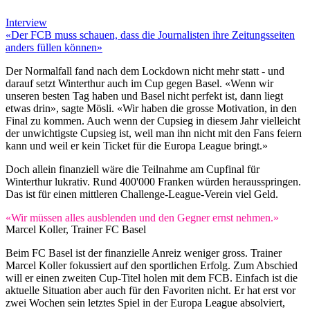
Interview
«Der FCB muss schauen, dass die Journalisten ihre Zeitungsseiten
anders füllen können»
Der Normalfall fand nach dem Lockdown nicht mehr statt - und
darauf setzt Winterthur auch im Cup gegen Basel. «Wenn wir
unseren besten Tag haben und Basel nicht perfekt ist, dann liegt
etwas drin», sagte Mösli. «Wir haben die grosse Motivation, in den
Final zu kommen. Auch wenn der Cupsieg in diesem Jahr vielleicht
der unwichtigste Cupsieg ist, weil man ihn nicht mit den Fans feiern
kann und weil er kein Ticket für die Europa League bringt.»
Doch allein finanziell wäre die Teilnahme am Cupfinal für
Winterthur lukrativ. Rund 400'000 Franken würden herausspringen.
Das ist für einen mittleren Challenge-League-Verein viel Geld.
«Wir müssen alles ausblenden und den Gegner ernst nehmen.»
Marcel Koller, Trainer FC Basel
Beim FC Basel ist der finanzielle Anreiz weniger gross. Trainer
Marcel Koller fokussiert auf den sportlichen Erfolg. Zum Abschied
will er einen zweiten Cup-Titel holen mit dem FCB. Einfach ist die
aktuelle Situation aber auch für den Favoriten nicht. Er hat erst vor
zwei Wochen sein letztes Spiel in der Europa League absolviert,