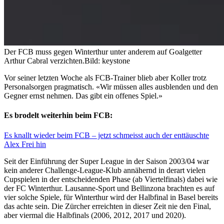
Der FCB muss gegen Winterthur unter anderem auf Goalgetter
Arthur Cabral verzichten.
Bild: keystone
Vor seiner letzten Woche als FCB-Trainer blieb aber Koller trotz
Personalsorgen pragmatisch. «Wir müssen alles ausblenden und den
Gegner ernst nehmen. Das gibt ein offenes Spiel.»
Es brodelt weiterhin beim FCB:
Es knallt wieder beim FCB – jetzt schmeisst auch der enttäuschte
Alex Frei hin
Seit der Einführung der Super League in der Saison 2003/04 war
kein anderer Challenge-League-Klub annähernd in derart vielen
Cupspielen in der entscheidenden Phase (ab Viertelfinals) dabei wie
der FC Winterthur. Lausanne-Sport und Bellinzona brachten es auf
vier solche Spiele, für Winterthur wird der Halbfinal in Basel bereits
das achte sein. Die Zürcher erreichten in dieser Zeit nie den Final,
aber viermal die Halbfinals (2006, 2012, 2017 und 2020).