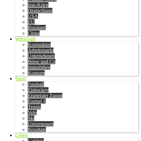
Iran-Krieg
Deutschland
USA
EU
Russland
China
Wirtschaft
Konjunktur
Arbeitsmarkt
Unternehmen
Börse und Co
Immobilien
Konsum
Sport
Fussball
Eishockey
Eismeister Zaugg
Formel 1
Tennis
Velo
Ski
Unvergessen
Resultate
Leben
Gefühle