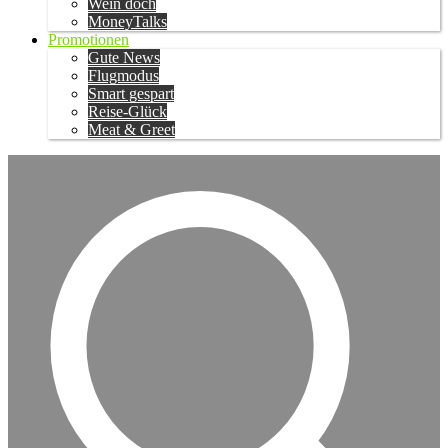
Wein doch
MoneyTalks
Promotionen
Gute News
Flugmodus
Smart gespart
Reise-Glück
Meat & Greet