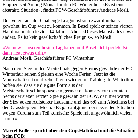
Etappen seit Anfang Monat für den FC Winterthur. «Es ist eine
abstrakte Situation», findet FCW-Geschäftsführer Andreas Mösli.
Der Verein aus der Challenge League ist sich zwar durchaus
gewohnt, im Cup weit zu kommen. In Basel spielt er seinen vierten
Halbfinal in den letzten 14 Jahren. Aber: «Dieses Mal ist alles etwas
anders. Es ist kein gesellschaftliches Ereignis», so Mösli.
«Wenn wir unseren besten Tag haben und Basel nicht perfekt ist,
dann liegt etwas drin.»
Andreas Mösli, Geschäftsführer FC Winterthur
Nach dem Sieg in den Viertelfinals gegen Bavois gewährte der FC
Winterthur seinen Spielern eine Woche Ferien. Jetzt ist die
Mannschaft seit rund zehn Tagen wieder im Training. In Winterthur
hoffen sie, dass sie die gute Form aus der
Meisterschaftsschlussphase einigermassen konservieren konnten.
Sechs der sieben letzten Spiele gewann der FCW, darunter waren
der Sieg gegen Aufsteiger Lausanne und das 6:0 zum Abschluss bei
den Grasshoppers. Mösli: «Es gab aufgrund der speziellen Situation
wegen Corona zum Teil komische Spiele mit ungewöhnlich vielen
Toren.»
Marcel Koller spricht über den Cup-Halbfinal und die Situation
beim FCB: