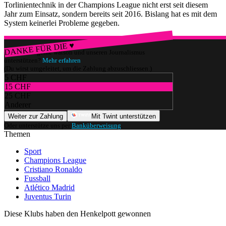
Torlinientechnik in der Champions League nicht erst seit diesem
Jahr zum Einsatz, sondern bereits seit 2016. Bislang hat es mit dem
System keinerlei Probleme gegeben.
DANKE FÜR DIE ♥
Würdest du gerne watson und unseren Journalismus
unterstützen?
Mehr erfahren
(Du wirst umgeleitet, um die Zahlung abzuschliessen.)
5 CHF
15 CHF
25 CHF
Anderer
Weiter zur Zahlung
Mit Twint unterstützen
Oder unterstütze uns per
Banküberweisung
.
Themen
Sport
Champions League
Cristiano Ronaldo
Fussball
Atlético Madrid
Juventus Turin
Diese Klubs haben den Henkelpott gewonnen