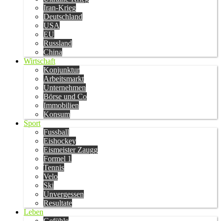
Iran-Krieg
Deutschland
USA
EU
Russland
China
Wirtschaft
Konjunktur
Arbeitsmarkt
Unternehmen
Börse und Co
Immobilien
Konsum
Sport
Fussball
Eishockey
Eismeister Zaugg
Formel 1
Tennis
Velo
Ski
Unvergessen
Resultate
Leben
Gefühle