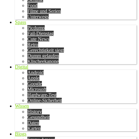
Food
Filme und Serien
Unterwegs
Spass
Picdump
Fail-Dienstag
Cute News
Retro
Gerechtigkeit siegt
Dumm gelaufen
Klischeekanone
Digital
Android
Apple
Google
Microsoft
Hardware-Test
Online-Sicherheit
Wissen
History
Gesundheit
Daten
Karten
Blogs