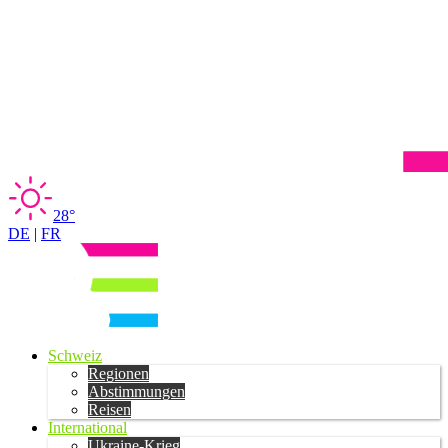
28°
DE
|
FR
Schweiz
Regionen
Abstimmungen
Reisen
International
Ukraine-Krieg