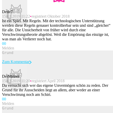
Dede7
15.03.2019 11:22
registriert Oktober 2018
Ist ein Spiel. Mit Regeln. Mit der technologischen Unterstützung
werden diese Regeln genauer kontrollierbar sein und sind „gleicher“
für alle. Die Unsicherheit von früher wird durch eine
Verschwörungstheorie abgelöst. Weil die Empörung das einzige ist,
was man als Verlierer noch hat.
0
0
Melden
Zum Kommentar
DerMeiner
15.03.2019 11:20
registriert April 2018
Beitrag melden
Da versucht sich wer das eigene Unvermögen schön zu reden. Der
Grund für ihr Ausscheiden liegt an allem, aber weder an einer
Verschwörung noch am Schiri.
0
0
Melden