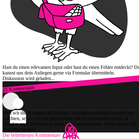
Hast du einen relevanten Input oder hast du einen Fehler entdeckt? D
kannst uns dein Anliegen gerne via Formular übermitteln.
Diskussion wird geladen...
25 Kommentare
Zum Login
Weil wir die Kommentar-Debatten weiterhin persönlich moderieren
möchten, sehen wir uns gezwungen, die Kommentarfunktion 24
Stunden nach Publikation einer Story zu schliessen. Vielen Dank für
dein Verständnis!
Die beliebtesten Kommentare