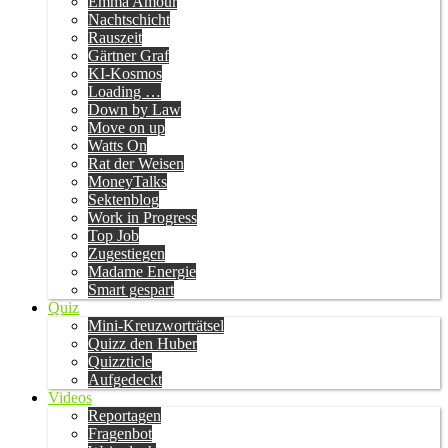
Emma Amour
Nachtschicht
Rauszeit
Gärtner Graf
KI-Kosmos
Loading …
Down by Law
Move on up
Watts On
Rat der Weisen
MoneyTalks
Sektenblog
Work in Progress
Top Job
Zugestiegen
Madame Energie
Smart gespart
Quiz
Mini-Kreuzworträtsel
Quizz den Huber
Quizzticle
Aufgedeckt
Videos
Reportagen
Fragenbot