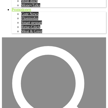
Wein doch
MoneyTalks
Promotionen
Gute News
Flugmodus
Smart gespart
Reise-Glück
Meat & Greet