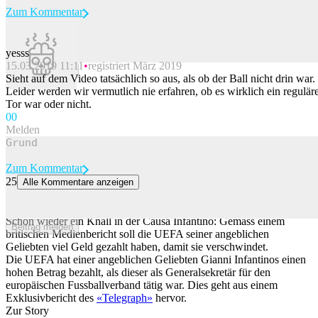
Zum Kommentar
yesss
15.03.2019 11:11
registriert März 2019
Beitrag melden
Sieht auf dem Video tatsächlich so aus, als ob der Ball nicht drin war.
Leider werden wir vermutlich nie erfahren, ob es wirklich ein regulär
Tor war oder nicht.
0
0
Melden
Zum Kommentar
25
Alle Kommentare anzeigen
UEFA bezahlte sechsstellige Summe an Infantinos Geliebte, damit
sie verschwindet
Schon wieder ein Knall in der Causa Infantino: Gemäss einem
Beitrag melden
britischen Medienbericht soll die UEFA seiner angeblichen
Geliebten viel Geld gezahlt haben, damit sie verschwindet.
Die UEFA hat einer angeblichen Geliebten Gianni Infantinos einen
hohen Betrag bezahlt, als dieser als Generalsekretär für den
europäischen Fussballverband tätig war. Dies geht aus einem
Exklusivbericht des
«Telegraph»
hervor.
Zur Story