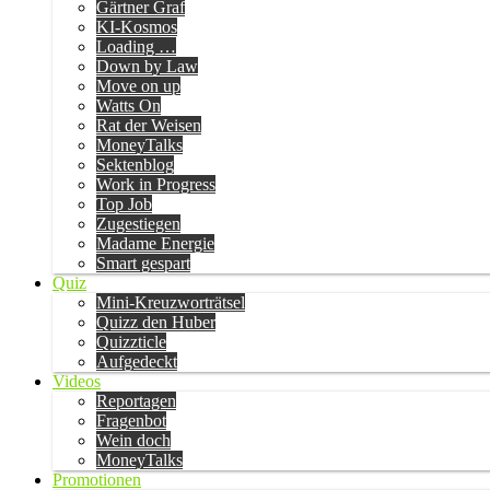
Gärtner Graf
KI-Kosmos
Loading …
Down by Law
Move on up
Watts On
Rat der Weisen
MoneyTalks
Sektenblog
Work in Progress
Top Job
Zugestiegen
Madame Energie
Smart gespart
Quiz
Mini-Kreuzworträtsel
Quizz den Huber
Quizzticle
Aufgedeckt
Videos
Reportagen
Fragenbot
Wein doch
MoneyTalks
Promotionen