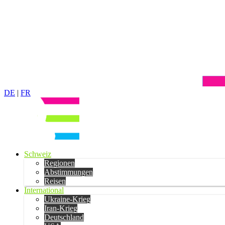
DE
|
FR
Schweiz
Regionen
Abstimmungen
Reisen
International
Ukraine-Krieg
Iran-Krieg
Deutschland