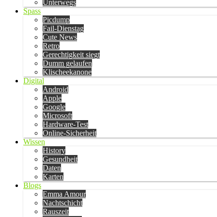
Unterwegs
Spass
Picdump
Fail-Dienstag
Cute News
Retro
Gerechtigkeit siegt
Dumm gelaufen
Klischeekanone
Digital
Android
Apple
Google
Microsoft
Hardware-Test
Online-Sicherheit
Wissen
History
Gesundheit
Daten
Karten
Blogs
Emma Amour
Nachtschicht
Rauszeit