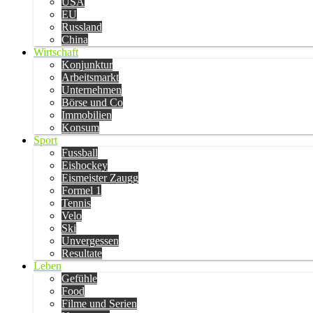
USA
EU
Russland
China
Wirtschaft
Konjunktur
Arbeitsmarkt
Unternehmen
Börse und Co
Immobilien
Konsum
Sport
Fussball
Eishockey
Eismeister Zaugg
Formel 1
Tennis
Velo
Ski
Unvergessen
Resultate
Leben
Gefühle
Food
Filme und Serien