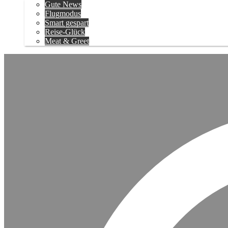
Gute News
Flugmodus
Smart gespart
Reise-Glück
Meat & Greet