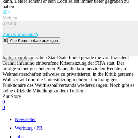
kann. Leider scheint er sein Loch selbst immer tiefer gegraben zu
haben.
65
4
Melden
Zum Kommentar
30
Alle Kommentare anzeigen
Infantino kämpft mit aller Macht um sein Amt – so wolle er
Marokko überzeugen
In der marokkanischen Stadt Salé findet gerade die von Präsident
Beitrag melden
Gianni Infantino einberufene Krisensitzung der FIFA statt. Der
infolge seiner gescheiterten Pläne, die kommerziellen Rechte an
Weltmeisterschaften teilweise zu privatisieren, in die Kritik geratene
Walliser will dort die Unterstützung mehrerer hochrangiger
Funktionäre des Weltfussballverbands wiedererlangen. Noch gibt es
keine offizielle Mitteilung zu dem Treffen.
Zur Story
0
0
Newsletter
Werbung / PR
Jobs