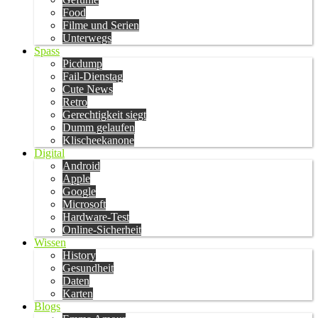
Food
Filme und Serien
Unterwegs
Spass
Picdump
Fail-Dienstag
Cute News
Retro
Gerechtigkeit siegt
Dumm gelaufen
Klischeekanone
Digital
Android
Apple
Google
Microsoft
Hardware-Test
Online-Sicherheit
Wissen
History
Gesundheit
Daten
Karten
Blogs