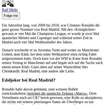
Ralf Meile
Folge mir
Ein Jahrzehnt lang, von 2009 bis 2018, war Cristiano Ronaldo die
ganz grosse Nummer von Real Madrid. Mit den «Königlichen»
gewann er vier Mal die Champions League, er wurde je zwei Mal
spanischer Meister und Cupsieger und während seiner Zeit in
Madrid auch vier Mal Weltfussballer des Jahres.
Danach wechselte er zu Juventus Turin und weiter zu Manchester
United, dem Klub, bei dem seine Weltkarriere einst richtig Fahrt
aufgenommen hatte. Doch kurz vor der WM in Katar löste Ronaldo
seinen Vertrag in Manchester auf und begab sich auf die Suche nach
einem neuen Klub. Ganz oben auf seiner Wunschliste fürs
Christkindli: Real Madrid, eine andere alte Liebe.
Edeljoker bei Real Madrid?
Ronaldo habe davon geträumt, zum weissen Ballett
zurückzukehren,
berichtet die spanische Zeitung «Marca».
Dem
Vernehmen nach sei CR7 bereit gewesen, eine Rolle zu akzeptieren,
die nichts mit seinem jahrelangen Status als Überflieger zu tun