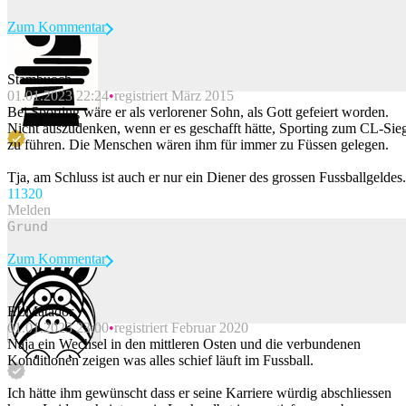
Zum Kommentar
Stambuoch
01.01.2023 22:24
registriert März 2015
Beitrag melden
Bei Sporting wäre er als verlorener Sohn, als Gott gefeiert worden.
Nicht auszudenken, wenn er es geschafft hätte, Sporting zum CL-Sie
zu führen. Die Menschen wären ihm für immer zu Füssen gelegen.
Tja, am Schluss ist auch er nur ein Diener des grossen Fussballgeldes.
113
20
Melden
Zum Kommentar
ELMatador
01.01.2023 23:00
registriert Februar 2020
Beitrag melden
Naja ein Wechsel in den mittleren Osten und die verbundenen
Konditionen zeigen was alles schief läuft im Fussball.
Ich hätte ihm gewünscht dass er seine Karriere würdig abschliessen