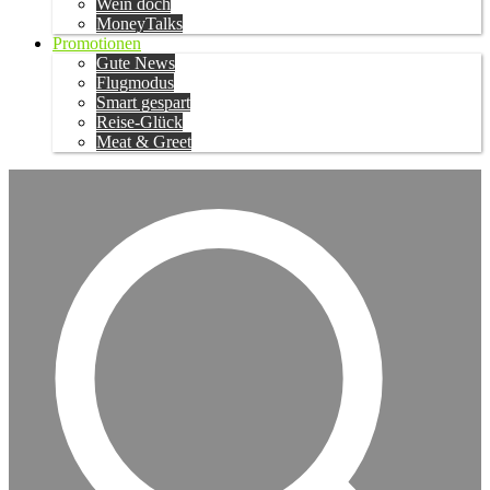
Wein doch
MoneyTalks
Promotionen
Gute News
Flugmodus
Smart gespart
Reise-Glück
Meat & Greet