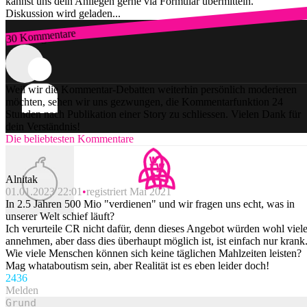
kannst uns dein Anliegen gerne via Formular übermitteln.
Diskussion wird geladen...
30 Kommentare
Zum Login
Weil wir die Kommentar-Debatten weiterhin persönlich moderieren
möchten, sehen wir uns gezwungen, die Kommentarfunktion 24
Stunden nach Publikation einer Story zu schliessen. Vielen Dank für
dein Verständnis!
Die beliebtesten Kommentare
Alnitak
01.01.2023 22:01
registriert Mai 2021
In 2.5 Jahren 500 Mio "verdienen" und wir fragen uns echt, was in
unserer Welt schief läuft?
Ich verurteile CR nicht dafür, denn dieses Angebot würden wohl viel
annehmen, aber dass dies überhaupt möglich ist, ist einfach nur krank
Wie viele Menschen können sich keine täglichen Mahlzeiten leisten?
Mag whataboutism sein, aber Realität ist es eben leider doch!
243
6
Melden