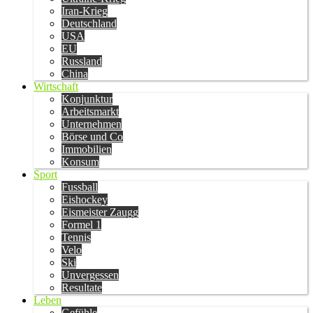
Iran-Krieg
Deutschland
USA
EU
Russland
China
Wirtschaft
Konjunktur
Arbeitsmarkt
Unternehmen
Börse und Co
Immobilien
Konsum
Sport
Fussball
Eishockey
Eismeister Zaugg
Formel 1
Tennis
Velo
Ski
Unvergessen
Resultate
Leben
Gefühle