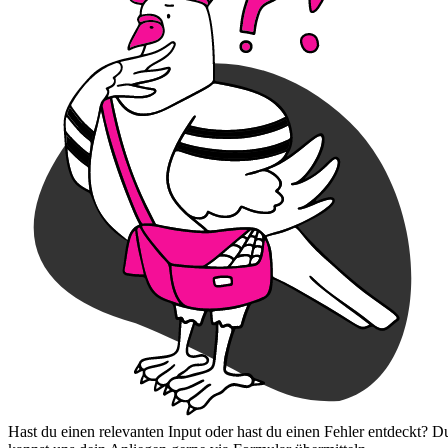
Hast du einen relevanten Input oder hast du einen Fehler entdeckt? D