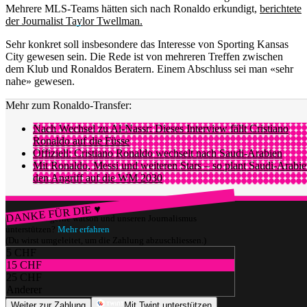
Mehrere MLS-Teams hätten sich nach Ronaldo erkundigt,
berichtete
der Journalist Taylor Twellman.
Sehr konkret soll insbesondere das Interesse von Sporting Kansas
City gewesen sein. Die Rede ist von mehreren Treffen zwischen
dem Klub und Ronaldos Beratern. Einem Abschluss sei man «sehr
nahe» gewesen.
Mehr zum Ronaldo-Transfer:
Nach Wechsel zu Al-Nassr: Dieses Interview fällt Cristiano
Ronaldo auf die Füsse
Offiziell: Cristiano Ronaldo wechselt nach Saudi-Arabien
Mit Ronaldo, Messi und weiteren Stars – so plant Saudi-Arabi
den Angriff auf die WM 2030
DANKE FÜR DIE ♥
Würdest du gerne watson und unseren Journalismus
unterstützen?
Mehr erfahren
(Du wirst umgeleitet, um die Zahlung abzuschliessen.)
5 CHF
15 CHF
25 CHF
Anderer
Weiter zur Zahlung
Mit Twint unterstützen