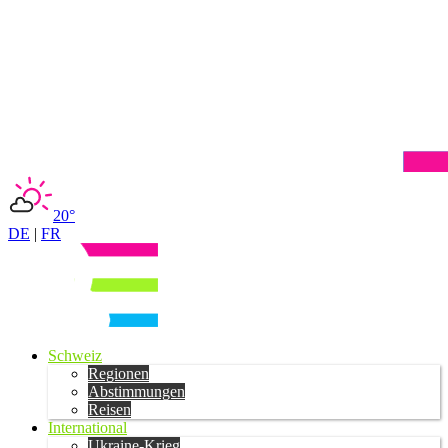
20°
DE
|
FR
Schweiz
Regionen
Abstimmungen
Reisen
International
Ukraine-Krieg