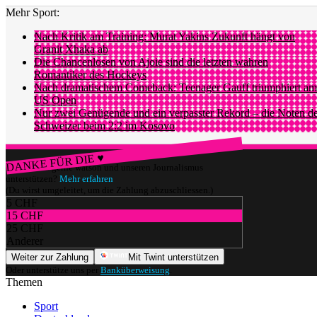
Mehr Sport:
Nach Kritik am Training: Murat Yakins Zukunft hängt von
Granit Xhaka ab
Die Chancenlosen von Ajoie sind die letzten wahren
Romantiker des Hockeys
Nach dramatischem Comeback: Teenager Gauff triumphiert am
US Open
Nur zwei Genügende und ein verpasster Rekord – die Noten d
Schweizer beim 2:2 im Kosovo
DANKE FÜR DIE ♥
Würdest du gerne watson und unseren Journalismus
unterstützen?
Mehr erfahren
(Du wirst umgeleitet, um die Zahlung abzuschliessen.)
5 CHF
15 CHF
25 CHF
Anderer
Weiter zur Zahlung
Mit Twint unterstützen
Oder unterstütze uns per
Banküberweisung
.
Themen
Sport