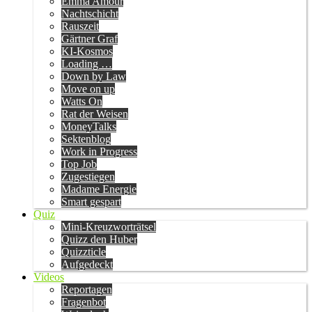
Emma Amour
Nachtschicht
Rauszeit
Gärtner Graf
KI-Kosmos
Loading …
Down by Law
Move on up
Watts On
Rat der Weisen
MoneyTalks
Sektenblog
Work in Progress
Top Job
Zugestiegen
Madame Energie
Smart gespart
Quiz
Mini-Kreuzworträtsel
Quizz den Huber
Quizzticle
Aufgedeckt
Videos
Reportagen
Fragenbot