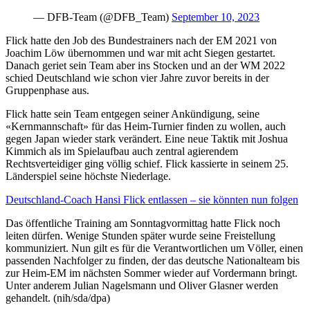
— DFB-Team (@DFB_Team)
September 10, 2023
Flick hatte den Job des Bundestrainers nach der EM 2021 von
Joachim Löw übernommen und war mit acht Siegen gestartet.
Danach geriet sein Team aber ins Stocken und an der WM 2022
schied Deutschland wie schon vier Jahre zuvor bereits in der
Gruppenphase aus.
Flick hatte sein Team entgegen seiner Ankündigung, seine
«Kernmannschaft» für das Heim-Turnier finden zu wollen, auch
gegen Japan wieder stark verändert. Eine neue Taktik mit Joshua
Kimmich als im Spielaufbau auch zentral agierendem
Rechtsverteidiger ging völlig schief. Flick kassierte in seinem 25.
Länderspiel seine höchste Niederlage.
Deutschland-Coach Hansi Flick entlassen – sie könnten nun folgen
Das öffentliche Training am Sonntagvormittag hatte Flick noch
leiten dürfen. Wenige Stunden später wurde seine Freistellung
kommuniziert. Nun gilt es für die Verantwortlichen um Völler, einen
passenden Nachfolger zu finden, der das deutsche Nationalteam bis
zur Heim-EM im nächsten Sommer wieder auf Vordermann bringt.
Unter anderem Julian Nagelsmann und Oliver Glasner werden
gehandelt. (nih/sda/dpa)