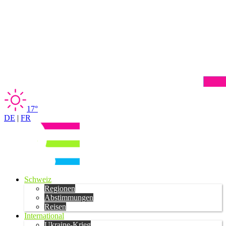
17°
DE
|
FR
Schweiz
Regionen
Abstimmungen
Reisen
International
Ukraine-Krieg