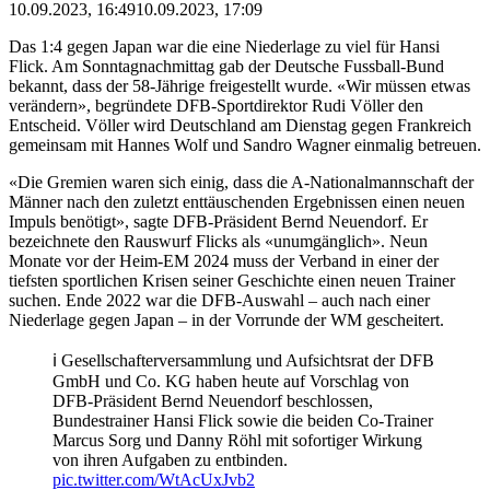
10.09.2023, 16:49
10.09.2023, 17:09
Das 1:4 gegen Japan war die eine Niederlage zu viel für Hansi
Flick. Am Sonntagnachmittag gab der Deutsche Fussball-Bund
bekannt, dass der 58-Jährige freigestellt wurde. «Wir müssen etwas
verändern», begründete DFB-Sportdirektor Rudi Völler den
Entscheid. Völler wird Deutschland am Dienstag gegen Frankreich
gemeinsam mit Hannes Wolf und Sandro Wagner einmalig betreuen.
«Die Gremien waren sich einig, dass die A-Nationalmannschaft der
Männer nach den zuletzt enttäuschenden Ergebnissen einen neuen
Impuls benötigt», sagte DFB-Präsident Bernd Neuendorf. Er
bezeichnete den Rauswurf Flicks als «unumgänglich». Neun
Monate vor der Heim-EM 2024 muss der Verband in einer der
tiefsten sportlichen Krisen seiner Geschichte einen neuen Trainer
suchen. Ende 2022 war die DFB-Auswahl – auch nach einer
Niederlage gegen Japan – in der Vorrunde der WM gescheitert.
ℹ️ Gesellschafterversammlung und Aufsichtsrat der DFB
GmbH und Co. KG haben heute auf Vorschlag von
DFB-Präsident Bernd Neuendorf beschlossen,
Bundestrainer Hansi Flick sowie die beiden Co-Trainer
Marcus Sorg und Danny Röhl mit sofortiger Wirkung
von ihren Aufgaben zu entbinden.
pic.twitter.com/WtAcUxJvb2