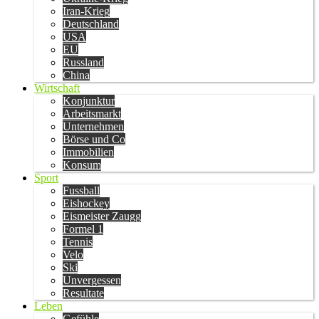
Iran-Krieg
Deutschland
USA
EU
Russland
China
Wirtschaft
Konjunktur
Arbeitsmarkt
Unternehmen
Börse und Co
Immobilien
Konsum
Sport
Fussball
Eishockey
Eismeister Zaugg
Formel 1
Tennis
Velo
Ski
Unvergessen
Resultate
Leben
Gefühle