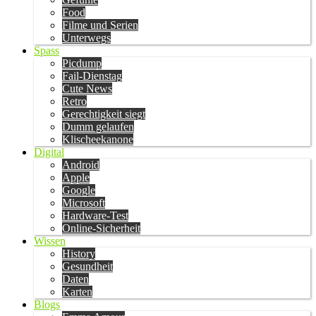
Food
Filme und Serien
Unterwegs
Spass
Picdump
Fail-Dienstag
Cute News
Retro
Gerechtigkeit siegt
Dumm gelaufen
Klischeekanone
Digital
Android
Apple
Google
Microsoft
Hardware-Test
Online-Sicherheit
Wissen
History
Gesundheit
Daten
Karten
Blogs