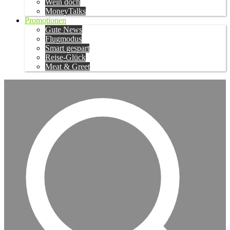
Wein doch
MoneyTalks
Promotionen
Gute News
Flugmodus
Smart gespart
Reise-Glück
Meat & Greet