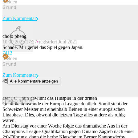
Melden
Zum Kommentar
cholo pheng
10.09.2023 17:27
registriert Juni 2021
Beitrag melden
Schade. Mir gefiel das Spiel gegen Japan.
74
13
Melden
Zum Kommentar
45
Alle Kommentare anzeigen
Nach turbulenten Tagen ist Thun der europäischen Ligaphase ganz
nah
Der FC Thun gewinnt das Hinspiel in der dritten
Beitrag melden
Qualifikationsrunde der Europa League deutlich. Somit steht der
Schweizer Meister mit eineinhalb Beinen in einer europäischen
Ligaphase. Dies, obwohl die letzten Tage alles andere als ruhig
waren.
Am Dienstag vor einer Woche folgte das dramatische Aus in der
Champions-League-Qualifikation gegen Dinamo Zagreb nach einer
2:0-Führung, dann die herbe Klatsche im Berner Kantonsderby