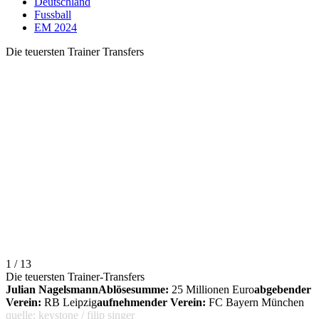
Deutschland
Fussball
EM 2024
Die teuersten Trainer Transfers
1 / 13
Die teuersten Trainer-Transfers
Julian Nagelsmann
Ablösesumme:
25 Millionen Euro
abgebender
Verein:
RB Leipzig
aufnehmender Verein:
FC Bayern München
quelle: keystone / filip singer