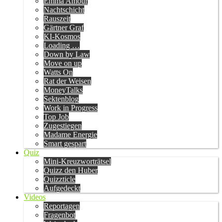
Emma Amour
Nachtschicht
Rauszeit
Gärtner Graf
KI-Kosmos
Loading …
Down by Law
Move on up
Watts On
Rat der Weisen
MoneyTalks
Sektenblog
Work in Progress
Top Job
Zugestiegen
Madame Energie
Smart gespart
Quiz
Mini-Kreuzworträtsel
Quizz den Huber
Quizzticle
Aufgedeckt
Videos
Reportagen
Fragenbot