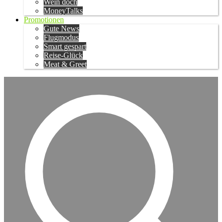
Wein doch
MoneyTalks
Promotionen
Gute News
Flugmodus
Smart gespart
Reise-Glück
Meat & Greet