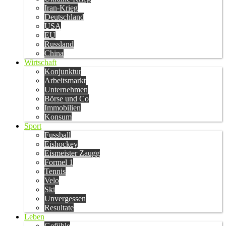
Iran-Krieg
Deutschland
USA
EU
Russland
China
Wirtschaft
Konjunktur
Arbeitsmarkt
Unternehmen
Börse und Co
Immobilien
Konsum
Sport
Fussball
Eishockey
Eismeister Zaugg
Formel 1
Tennis
Velo
Ski
Unvergessen
Resultate
Leben
Gefühle