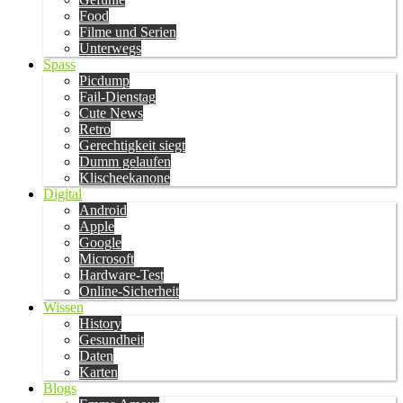
Food
Filme und Serien
Unterwegs
Spass
Picdump
Fail-Dienstag
Cute News
Retro
Gerechtigkeit siegt
Dumm gelaufen
Klischeekanone
Digital
Android
Apple
Google
Microsoft
Hardware-Test
Online-Sicherheit
Wissen
History
Gesundheit
Daten
Karten
Blogs