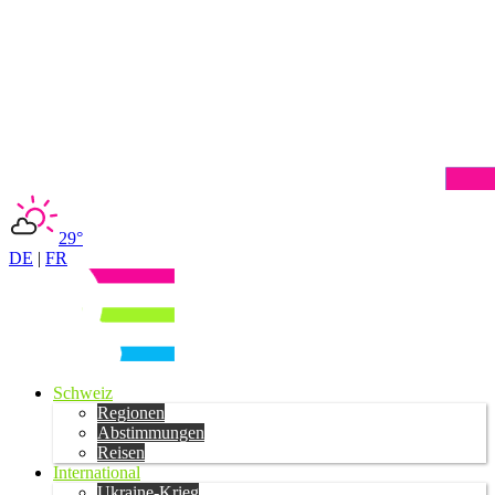
29°
DE
|
FR
Schweiz
Regionen
Abstimmungen
Reisen
International
Ukraine-Krieg