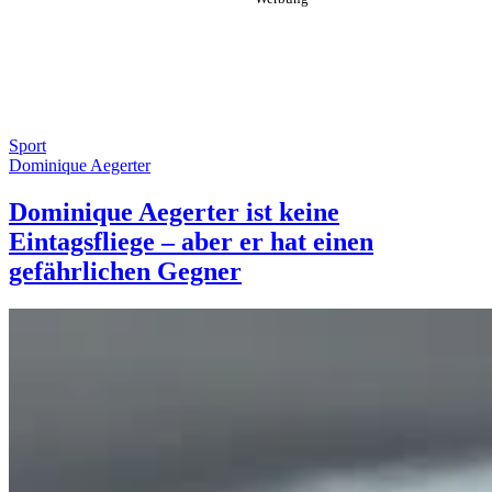
Sport
Dominique Aegerter
Dominique Aegerter ist keine
Eintagsfliege – aber er hat einen
gefährlichen Gegner