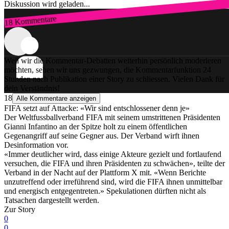
Diskussion wird geladen...
18 Kommentare
Zum Login
Weil wir die Kommentar-Debatten weiterhin persönlich moderieren
möchten, sehen wir uns gezwungen, die Kommentarfunktion 24
Stunden nach Publikation einer Story zu schliessen. Vielen Dank für
dein Verständnis!
18
Alle Kommentare anzeigen
FIFA setzt auf Attacke: «Wir sind entschlossener denn je»
Der Weltfussballverband FIFA mit seinem umstrittenen Präsidenten
Gianni Infantino an der Spitze holt zu einem öffentlichen
Gegenangriff auf seine Gegner aus. Der Verband wirft ihnen
Desinformation vor.
«Immer deutlicher wird, dass einige Akteure gezielt und fortlaufend
versuchen, die FIFA und ihren Präsidenten zu schwächen», teilte der
Verband in der Nacht auf der Plattform X mit. «Wenn Berichte
unzutreffend oder irreführend sind, wird die FIFA ihnen unmittelbar
und energisch entgegentreten.» Spekulationen dürften nicht als
Tatsachen dargestellt werden.
Zur Story
0
0