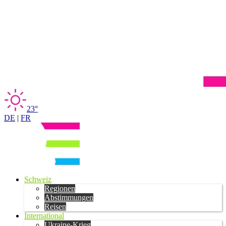
23°
DE
|
FR
Schweiz
Regionen
Abstimmungen
Reisen
International
Ukraine-Krieg