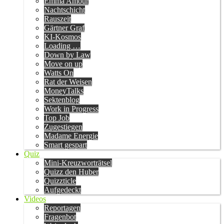
Emma Amour
Nachtschicht
Rauszeit
Gärtner Graf
KI-Kosmos
Loading …
Down by Law
Move on up
Watts On
Rat der Weisen
MoneyTalks
Sektenblog
Work in Progress
Top Job
Zugestiegen
Madame Energie
Smart gespart
Quiz
Mini-Kreuzworträtsel
Quizz den Huber
Quizzticle
Aufgedeckt
Videos
Reportagen
Fragenbot