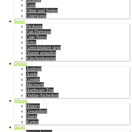
Food
Filme und Serien
Unterwegs
Spass
Picdump
Fail-Dienstag
Cute News
Retro
Gerechtigkeit siegt
Dumm gelaufen
Klischeekanone
Digital
Android
Apple
Google
Microsoft
Hardware-Test
Online-Sicherheit
Wissen
History
Gesundheit
Daten
Karten
Blogs