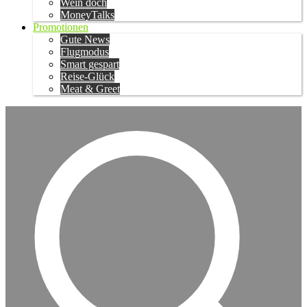
Wein doch
MoneyTalks
Promotionen
Gute News
Flugmodus
Smart gespart
Reise-Glück
Meat & Greet