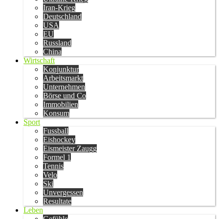
Iran-Krieg
Deutschland
USA
EU
Russland
China
Wirtschaft
Konjunktur
Arbeitsmarkt
Unternehmen
Börse und Co
Immobilien
Konsum
Sport
Fussball
Eishockey
Eismeister Zaugg
Formel 1
Tennis
Velo
Ski
Unvergessen
Resultate
Leben
Gefühle