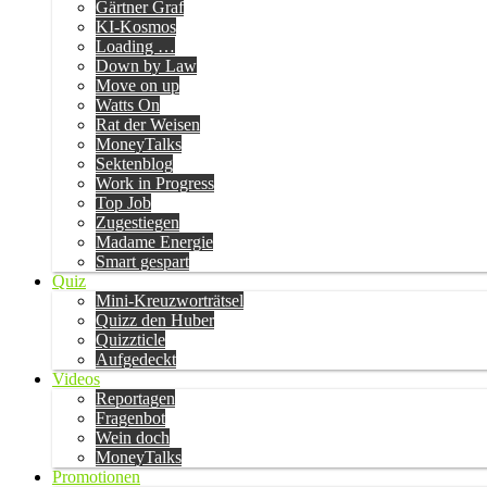
Gärtner Graf
KI-Kosmos
Loading …
Down by Law
Move on up
Watts On
Rat der Weisen
MoneyTalks
Sektenblog
Work in Progress
Top Job
Zugestiegen
Madame Energie
Smart gespart
Quiz
Mini-Kreuzworträtsel
Quizz den Huber
Quizzticle
Aufgedeckt
Videos
Reportagen
Fragenbot
Wein doch
MoneyTalks
Promotionen