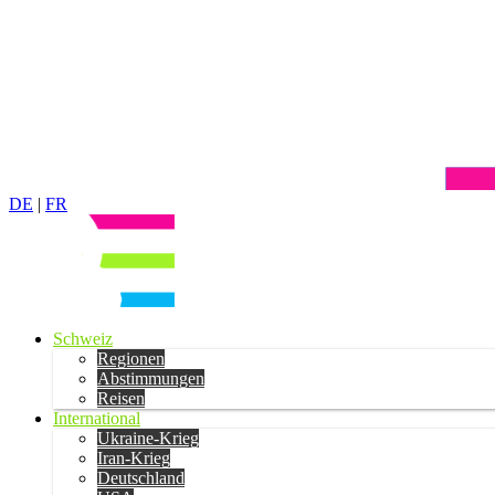
DE
|
FR
Schweiz
Regionen
Abstimmungen
Reisen
International
Ukraine-Krieg
Iran-Krieg
Deutschland