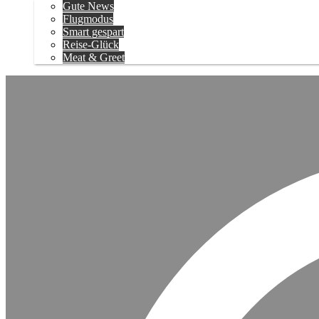
Gute News
Flugmodus
Smart gespart
Reise-Glück
Meat & Greet