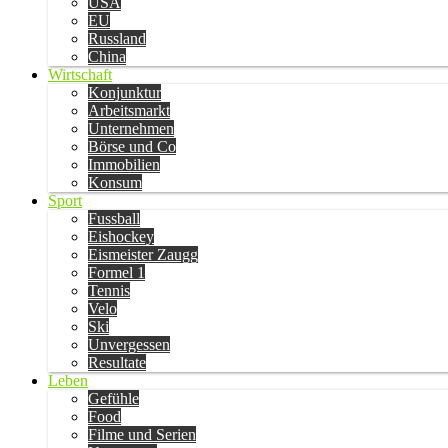
USA
EU
Russland
China
Wirtschaft
Konjunktur
Arbeitsmarkt
Unternehmen
Börse und Co
Immobilien
Konsum
Sport
Fussball
Eishockey
Eismeister Zaugg
Formel 1
Tennis
Velo
Ski
Unvergessen
Resultate
Leben
Gefühle
Food
Filme und Serien