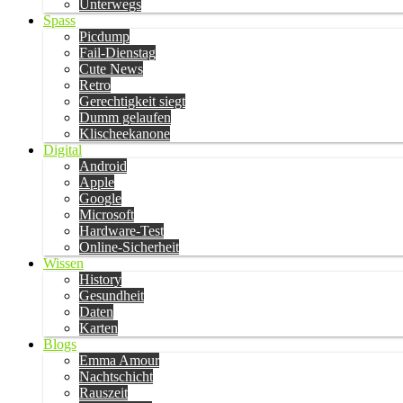
Unterwegs
Spass
Picdump
Fail-Dienstag
Cute News
Retro
Gerechtigkeit siegt
Dumm gelaufen
Klischeekanone
Digital
Android
Apple
Google
Microsoft
Hardware-Test
Online-Sicherheit
Wissen
History
Gesundheit
Daten
Karten
Blogs
Emma Amour
Nachtschicht
Rauszeit