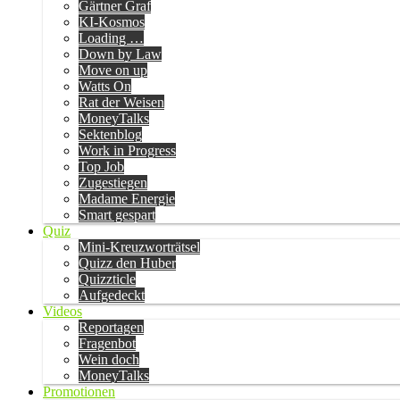
Gärtner Graf
KI-Kosmos
Loading …
Down by Law
Move on up
Watts On
Rat der Weisen
MoneyTalks
Sektenblog
Work in Progress
Top Job
Zugestiegen
Madame Energie
Smart gespart
Quiz
Mini-Kreuzworträtsel
Quizz den Huber
Quizzticle
Aufgedeckt
Videos
Reportagen
Fragenbot
Wein doch
MoneyTalks
Promotionen