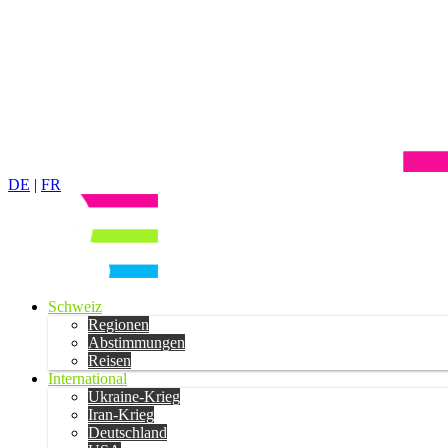
DE
|
FR
Schweiz
Regionen
Abstimmungen
Reisen
International
Ukraine-Krieg
Iran-Krieg
Deutschland