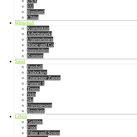
USA
EU
Russland
China
Wirtschaft
Konjunktur
Arbeitsmarkt
Unternehmen
Börse und Co
Immobilien
Konsum
Sport
Fussball
Eishockey
Eismeister Zaugg
Formel 1
Tennis
Velo
Ski
Unvergessen
Resultate
Leben
Gefühle
Food
Filme und Serien