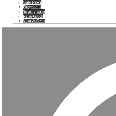
Gute News
Flugmodus
Smart gespart
Reise-Glück
Meat & Greet