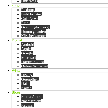
Unterwegs
Spass
Picdump
Fail-Dienstag
Cute News
Retro
Gerechtigkeit siegt
Dumm gelaufen
Klischeekanone
Digital
Android
Apple
Google
Microsoft
Hardware-Test
Online-Sicherheit
Wissen
History
Gesundheit
Daten
Karten
Blogs
Emma Amour
Nachtschicht
Rauszeit