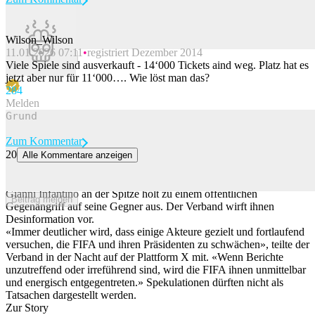
Wilson_Wilson
11.01.2026 07:11
registriert Dezember 2014
Beitrag melden
Viele Spiele sind ausverkauft - 14‘000 Tickets aind weg. Platz hat es
jetzt aber nur für 11‘000…. Wie löst man das?
28
4
Melden
Zum Kommentar
20
Alle Kommentare anzeigen
FIFA setzt auf Attacke: «Wir sind entschlossener denn je»
Der Weltfussballverband FIFA mit seinem umstrittenen Präsidenten
Gianni Infantino an der Spitze holt zu einem öffentlichen
Beitrag melden
Gegenangriff auf seine Gegner aus. Der Verband wirft ihnen
Desinformation vor.
«Immer deutlicher wird, dass einige Akteure gezielt und fortlaufend
versuchen, die FIFA und ihren Präsidenten zu schwächen», teilte der
Verband in der Nacht auf der Plattform X mit. «Wenn Berichte
unzutreffend oder irreführend sind, wird die FIFA ihnen unmittelbar
und energisch entgegentreten.» Spekulationen dürften nicht als
Tatsachen dargestellt werden.
Zur Story