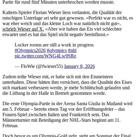
Partie für rund fünf Minuten unterbrochen werden musste.
Kaltern-Spieler Florian Wieser liess verlauten, die Qualität der
rutschigen Unterlage sei sehr gut gewesen. «Perfekt war es nicht, es
war eher weich und das kleine Loch war natürlich nicht gut»,
schrieb Wieser auf X.
«Aber wir haben das Eis viel schlechter
erwartet und es hat das Spiel nicht negativ beeinflusst.»
Locker rooms are still a work in progress
#Olympics2026
#olympics
#nhl
pic.twitter.com/WNG4Lw9SRe
— FloWie (@fwieser55)
January 8, 2026
Zudem teilte Wieser mit, er habe sich mit den Eismeistern
unterhalten. Diese hätten ihm versichert, dass die Qualität des Eises
sich markant verbessern werde, je mehr Schlittschuh gelaufen und
die Lüftung in der Halle in Betrieb genommen werde.
Die erste Olympia-Partie in der Arena Santa Giulia in Mailand wird
am 5. Februar – bereits einen Tag vor der Eröffnungsfeier – das
Frauen-Spiel zwischen Italien und Frankreich sein. Das
Männerturnier mit Beteiligung der NHL-Stars beginnt am 11.
Februar.
Doch bevor es um Olympia-Gold geht, steht am Sonntag der Final