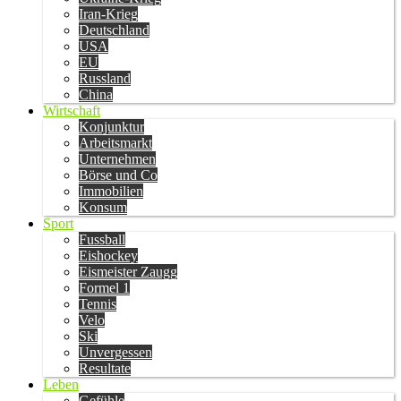
Iran-Krieg
Deutschland
USA
EU
Russland
China
Wirtschaft
Konjunktur
Arbeitsmarkt
Unternehmen
Börse und Co
Immobilien
Konsum
Sport
Fussball
Eishockey
Eismeister Zaugg
Formel 1
Tennis
Velo
Ski
Unvergessen
Resultate
Leben
Gefühle