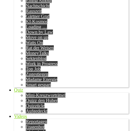
Emma Amour
Nachtschicht
Rauszeit
Gärtner Graf
KI-Kosmos
Loading …
Down by Law
Move on up
Watts On
Rat der Weisen
MoneyTalks
Sektenblog
Work in Progress
Top Job
Zugestiegen
Madame Energie
Smart gespart
Quiz
Mini-Kreuzworträtsel
Quizz den Huber
Quizzticle
Aufgedeckt
Videos
Reportagen
Fragenbot