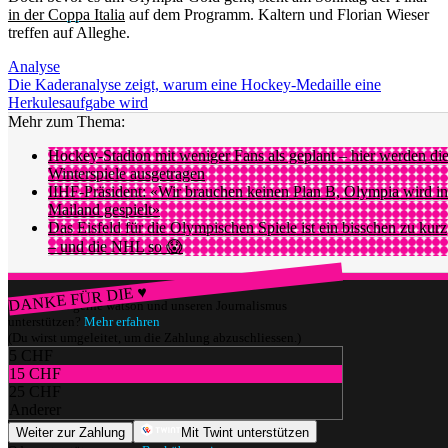
in der Coppa Italia
auf dem Programm. Kaltern und Florian Wieser
treffen auf Alleghe.
Analyse
Die Kaderanalyse zeigt, warum eine Hockey-Medaille eine
Herkulesaufgabe wird
Mehr zum Thema:
Hockey-Stadion mit weniger Fans als geplant – hier werden di
Winterspiele ausgetragen
IIHF-Präsident: «Wir brauchen keinen Plan B, Olympia wird in
Mailand gespielt»
Das Eisfeld für die Olympischen Spiele ist ein bisschen zu kurz
– und die NHL so 😱
DANKE FÜR DIE ♥
Würdest du gerne watson und unseren Journalismus
unterstützen?
Mehr erfahren
(Du wirst umgeleitet, um die Zahlung abzuschliessen.)
5 CHF
15 CHF
25 CHF
Anderer
Weiter zur Zahlung
Mit Twint unterstützen