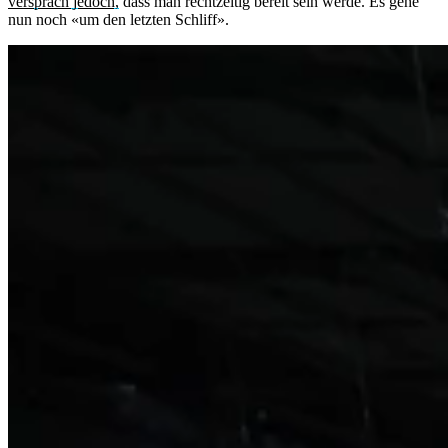
versprach jedoch,
dass man rechtzeitig bereit sein werde. Es gehe
nun noch «um den letzten Schliff».