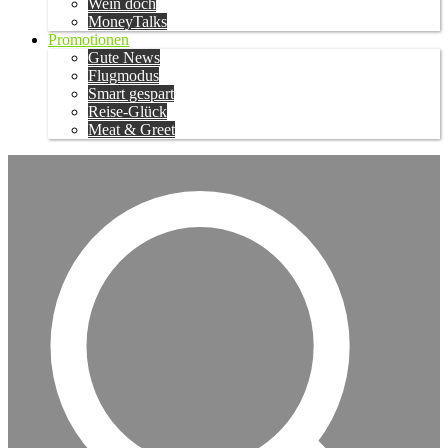
Wein doch
MoneyTalks
Promotionen
Gute News
Flugmodus
Smart gespart
Reise-Glück
Meat & Greet