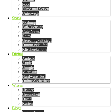
Food
Filme und Serien
Unterwegs
Spass
Picdump
Fail-Dienstag
Cute News
Retro
Gerechtigkeit siegt
Dumm gelaufen
Klischeekanone
Digital
Android
Apple
Google
Microsoft
Hardware-Test
Online-Sicherheit
Wissen
History
Gesundheit
Daten
Karten
Blogs