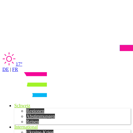
17°
DE
|
FR
Schweiz
Regionen
Abstimmungen
Reisen
International
Ukraine-Krieg