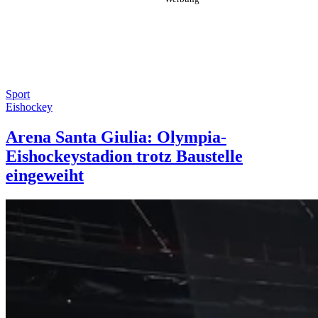
Sport
Eishockey
Arena Santa Giulia: Olympia-
Eishockeystadion trotz Baustelle
eingeweiht