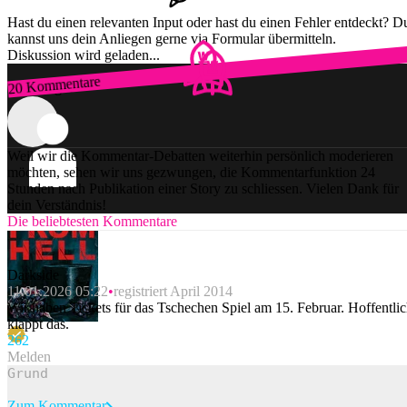
Hast du einen relevanten Input oder hast du einen Fehler entdeckt? D
kannst uns dein Anliegen gerne via Formular übermitteln.
Diskussion wird geladen...
20 Kommentare
Zum Login
Weil wir die Kommentar-Debatten weiterhin persönlich moderieren
möchten, sehen wir uns gezwungen, die Kommentarfunktion 24
Stunden nach Publikation einer Story zu schliessen. Vielen Dank für
dein Verständnis!
Die beliebtesten Kommentare
Darkside
11.01.2026 05:22
registriert April 2014
Wir haben Tickets für das Tschechen Spiel am 15. Februar. Hoffentli
klappt das.
26
2
Melden
Zum Kommentar